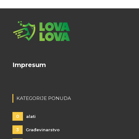
Impresum
KATEGORIJE PONUDA
0
alati
3
Građevinarstvo