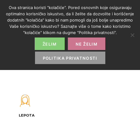
Ova stranica koristi "kolačiće". Pored osnovnih koje osiguravaju
optimalno korisničko iskustvo, da li želite da dozvolite i korišćenje
dodatnih "kolačića" kako bi nam pomogli da još bolje unapredimo
Vaše korisničko iskustvo? Saznajte više o tome kako koristimo
PREGLEDANJE 3
"kolačiće" klikom na dugme "Politika privatnosti".
PONUDE
ŽELIM
NE ŽELIM
POLITIKA PRIVATNOSTI
HOME
>
LEPOTA
LEPOTA