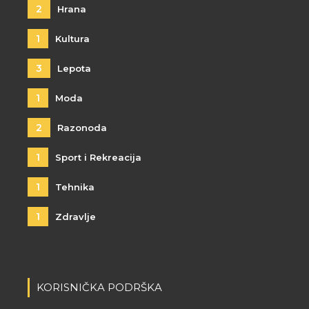
2
Hrana
1
Kultura
3
Lepota
1
Moda
2
Razonoda
1
Sport i Rekreacija
1
Tehnika
1
Zdravlje
KORISNIČKA PODRŠKA