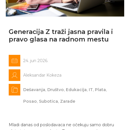
Generacija Z traži jasna pravila i
pravo glasa na radnom mestu
24. jun 2026.
Aleksandar Kokeza
Dešavanja
,
Društvo
,
Edukacija
,
IT
,
Plata
,
Posao
,
Subotica
,
Zarade
Mladi danas od poslodavaca ne očekuju samo dobru