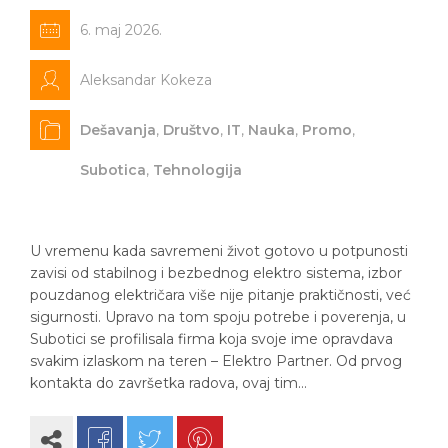
6. maj 2026.
Aleksandar Kokeza
Dešavanja
,
Društvo
,
IT
,
Nauka
,
Promo
,
Subotica
,
Tehnologija
U vremenu kada savremeni život gotovo u potpunosti
zavisi od stabilnog i bezbednog elektro sistema, izbor
pouzdanog električara više nije pitanje praktičnosti, već
sigurnosti. Upravo na tom spoju potrebe i poverenja, u
Subotici se profilisala firma koja svoje ime opravdava
svakim izlaskom na teren – Elektro Partner. Od prvog
kontakta do završetka radova, ovaj tim…