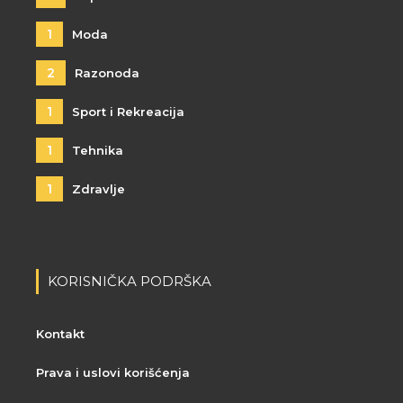
1
Moda
2
Razonoda
1
Sport i Rekreacija
1
Tehnika
1
Zdravlje
KORISNIČKA PODRŠKA
Kontakt
Prava i uslovi korišćenja