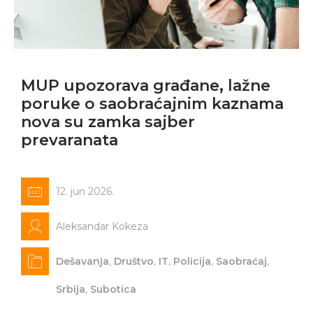
MUP upozorava građane, lažne
poruke o saobraćajnim kaznama
nova su zamka sajber
prevaranata
12. jun 2026.
Aleksandar Kokeza
Dešavanja
,
Društvo
,
IT
,
Policija
,
Saobraćaj
,
Srbija
,
Subotica