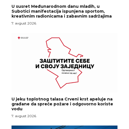
U susret Međunarodnom danu mladih, u
Subotici manifestacija ispunjena sportom,
kreativnim radionicama i zabavnim sadržajima
7. avgust 2026.
U jeku toplotnog talasa Crveni krst apeluje na
građane da spreče požare i odgovorno koriste
vodu
7. avgust 2026.