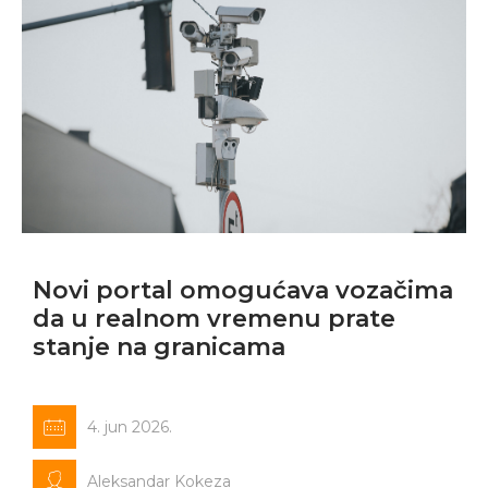
Novi portal omogućava vozačima
da u realnom vremenu prate
stanje na granicama
4. jun 2026.
Aleksandar Kokeza