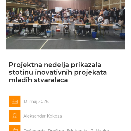
Projektna nedelja prikazala
stotinu inovativnih projekata
mladih stvaralaca
13. maj 2026.
Aleksandar Kokeza
Dešavanja
,
Društvo
,
Edukacija
,
IT
,
Nauka
,