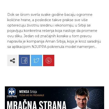
Dok se širom sveta svake godine bacaju ogromne
količine hrane, a posledice takve prakse sve više
opterećuju životnu sredinu i ekonomiju, u Srbiji se
pojavljuju konkretna rešenja koja nastoje da promene
ovu sliku. Jedan od značajnih koraka u tom pravcu
napravila je kompanija Aman Srbija, koja je kroz saradnju
sa aplikacijom NJUPPA pokrenula model namenjen…