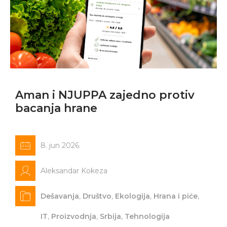
Aman i NJUPPA zajedno protiv
bacanja hrane
8. jun 2026.
Aleksandar Kokeza
Dešavanja
,
Društvo
,
Ekologija
,
Hrana i piće
,
IT
,
Proizvodnja
,
Srbija
,
Tehnologija