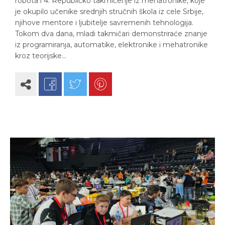
robota i 4. Republičko takmičenje iz mehatronike, koje
je okupilo učenike srednjih stručnih škola iz cele Srbije,
njihove mentore i ljubitelje savremenih tehnologija.
Tokom dva dana, mladi takmičari demonstriraće znanje
iz programiranja, automatike, elektronike i mehatronike
kroz teorijske…