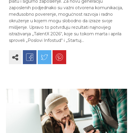
platu i sigurno zaposlenje. Za novu generaciju
zaposlenih podjednako su važni otvorena komunikacija,
međusobno poverenje, mogućnost razvoja i radno
okruženje u kojem mogu slobodno da izraze svoje
mišljenje. Upravo to potvrđuju rezultati najnovijeg
istraživanja „TalentX 2026“, koje su tokom marta i aprila
sproveli „Poslovi Infostud“ i „Startuj…