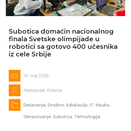
Subotica domaćin nacionalnog
finala Svetske olimpijade u
robotici sa gotovo 400 učesnika
iz cele Srbije
19. maj 2026.
Aleksandar Kokeza
Dešavanja
,
Društvo
,
Edukacija
,
IT
,
Nauka
,
Obrazovanje
,
Subotica
,
Tehnologija