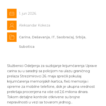
1. jun 2026.
Aleksandar Kokeza
Carina
,
Dešavanja
,
IT
,
Saobraćaj
,
Srbija
,
Subotica
Službenici Odeljenja za suzbijanje krijumčarenja Uprave
carina su u saradnji sa policijom na ulazu graničnog
prelaza Strezimirovci 26. maja sprečili pokušaj
krijumčarenja memorijskih kartica, fleš memorija i
opreme za mobilne telefone, dok je ukupna vrednost
prekršaja procenjena na više od 2,6 miliona dinara.
Tokom detaljne kontrole otkrivene su brojne
nepravilnosti u vezi sa tovarom jednog…