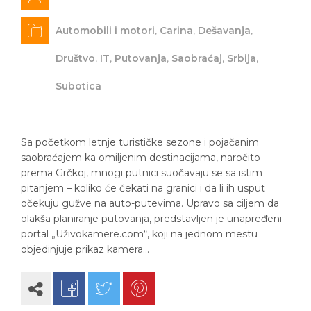
Automobili i motori
,
Carina
,
Dešavanja
,
Društvo
,
IT
,
Putovanja
,
Saobraćaj
,
Srbija
,
Subotica
Sa početkom letnje turističke sezone i pojačanim
saobraćajem ka omiljenim destinacijama, naročito
prema Grčkoj, mnogi putnici suočavaju se sa istim
pitanjem – koliko će čekati na granici i da li ih usput
očekuju gužve na auto-putevima. Upravo sa ciljem da
olakša planiranje putovanja, predstavljen je unapređeni
portal „Uživokamere.com“, koji na jednom mestu
objedinjuje prikaz kamera…