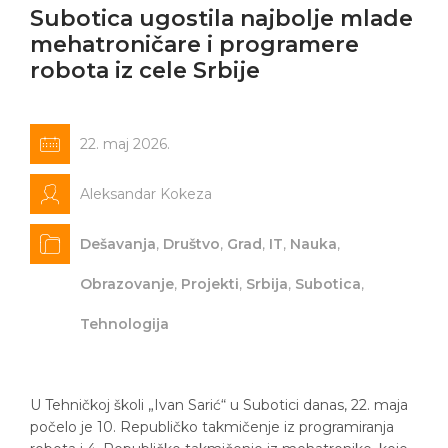
Subotica ugostila najbolje mlade
mehatroničare i programere
robota iz cele Srbije
22. maj 2026.
Aleksandar Kokeza
Dešavanja
,
Društvo
,
Grad
,
IT
,
Nauka
,
Obrazovanje
,
Projekti
,
Srbija
,
Subotica
,
Tehnologija
U Tehničkoj školi „Ivan Sarić“ u Subotici danas, 22. maja
počelo je 10. Republičko takmičenje iz programiranja