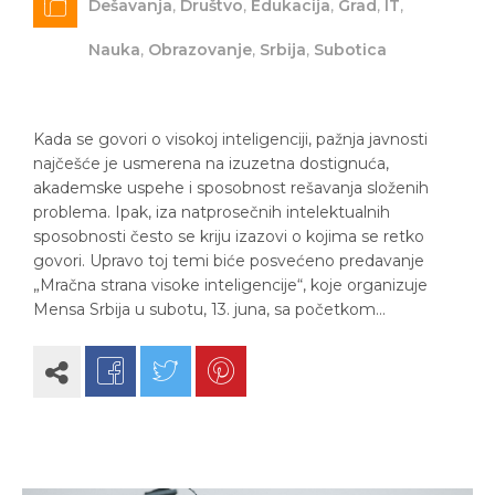
Dešavanja
,
Društvo
,
Edukacija
,
Grad
,
IT
,
Nauka
,
Obrazovanje
,
Srbija
,
Subotica
Kada se govori o visokoj inteligenciji, pažnja javnosti
najčešće je usmerena na izuzetna dostignuća,
akademske uspehe i sposobnost rešavanja složenih
problema. Ipak, iza natprosečnih intelektualnih
sposobnosti često se kriju izazovi o kojima se retko
govori. Upravo toj temi biće posvećeno predavanje
„Mračna strana visoke inteligencije“, koje organizuje
Mensa Srbija u subotu, 13. juna, sa početkom…