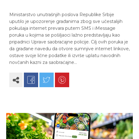
Ministarstvo unutrašnjih poslova Republike Srbije
uputilo je upozorenje građanima zbog sve učestalijih
pokušaja internet prevara putem SMS i iMessage
poruka u kojima se pošiljaoci lažno predstavljaju kao
pripadnici Uprave saobraćajne policije. Cilj ovih poruka je
da građane navedu da otvore sumnjive internet linkove,
ostave svoje lične podatke ili izvrše uplatu navodnih
novčanih kazni za saobraćajne…