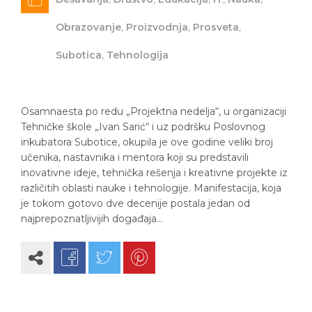
Obrazovanje
,
Proizvodnja
,
Prosveta
,
Subotica
,
Tehnologija
Osamnaesta po redu „Projektna nedelja“, u organizaciji
Tehničke škole „Ivan Sarić“ i uz podršku Poslovnog
inkubatora Subotice, okupila je ove godine veliki broj
učenika, nastavnika i mentora koji su predstavili
inovativne ideje, tehnička rešenja i kreativne projekte iz
različitih oblasti nauke i tehnologije. Manifestacija, koja
je tokom gotovo dve decenije postala jedan od
najprepoznatljivijih događaja…