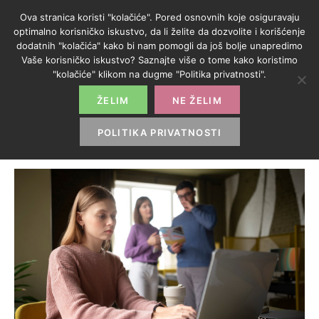
Ova stranica koristi "kolačiće". Pored osnovnih koje osiguravaju
optimalno korisničko iskustvo, da li želite da dozvolite i korišćenje
dodatnih "kolačića" kako bi nam pomogli da još bolje unapredimo
Vaše korisničko iskustvo? Saznajte više o tome kako koristimo
KATEGORIJA:
"kolačiće" klikom na dugme "Politika privatnosti".
IT
ŽELIM
NE ŽELIM
HOME
>
IT
POLITIKA PRIVATNOSTI