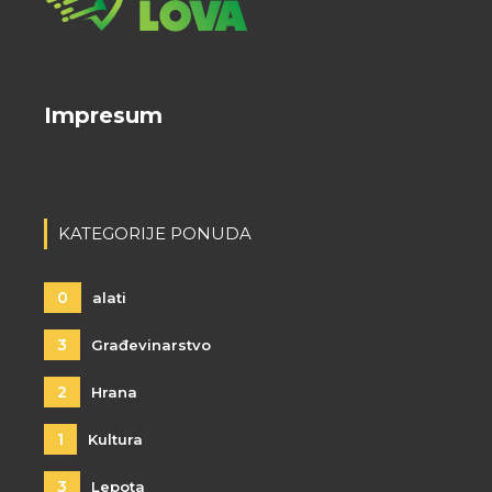
Impresum
KATEGORIJE PONUDA
0
alati
3
Građevinarstvo
2
Hrana
1
Kultura
3
Lepota