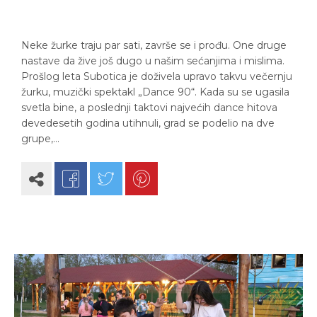
Neke žurke traju par sati, završe se i prođu. One druge
nastave da žive još dugo u našim sećanjima i mislima.
Prošlog leta Subotica je doživela upravo takvu večernju
žurku, muzički spektakl „Dance 90“. Kada su se ugasila
svetla bine, a poslednji taktovi najvećih dance hitova
devedesetih godina utihnuli, grad se podelio na dve
grupe,…