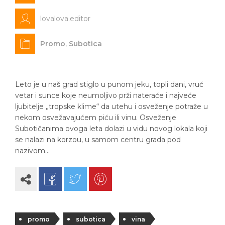
lovalova.editor
Promo
,
Subotica
Leto je u naš grad stiglo u punom jeku, topli dani, vruć
vetar i sunce koje neumoljivo prži nateraće i najveće
ljubitelje „tropske klime“ da utehu i osveženje potraže u
nekom osvežavajućem piću ili vinu. Osveženje
Subotičanima ovoga leta dolazi u vidu novog lokala koji
se nalazi na korzou, u samom centru grada pod
nazivom…
promo
subotica
vina