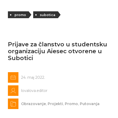
promo
subotica
Prijave za članstvo u studentsku
organizaciju Aiesec otvorene u
Subotici
24. maj 2022.
lovalova.editor
Obrazovanje
,
Projekti
,
Promo
,
Putovanja