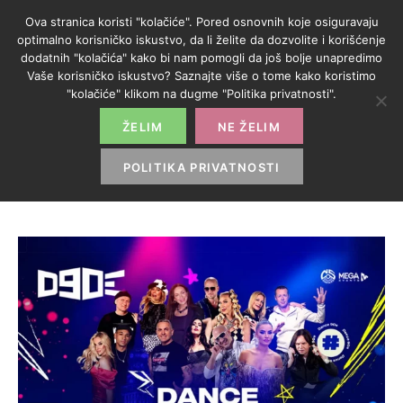
Ova stranica koristi "kolačiće". Pored osnovnih koje osiguravaju
optimalno korisničko iskustvo, da li želite da dozvolite i korišćenje
dodatnih "kolačića" kako bi nam pomogli da još bolje unapredimo
Vaše korisničko iskustvo? Saznajte više o tome kako koristimo
KATEGORIJA:
"kolačiće" klikom na dugme "Politika privatnosti".
PROMO
ŽELIM
NE ŽELIM
POLITIKA PRIVATNOSTI
HOME
>
PROMO