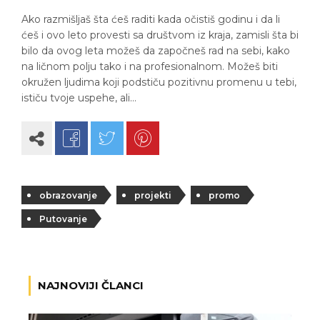
Ako razmišljaš šta ćeš raditi kada očistiš godinu i da li
ćeš i ovo leto provesti sa društvom iz kraja, zamisli šta bi
bilo da ovog leta možeš da započneš rad na sebi, kako
na ličnom polju tako i na profesionalnom. Možeš biti
okružen ljudima koji podstiču pozitivnu promenu u tebi,
ističu tvoje uspehe, ali…
obrazovanje
projekti
promo
Putovanje
NAJNOVIJI ČLANCI