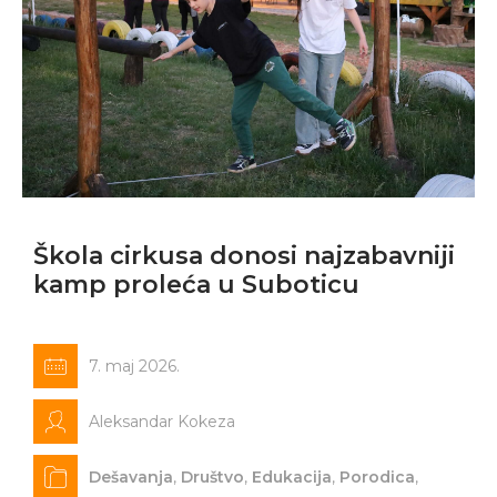
Škola cirkusa donosi najzabavniji
kamp proleća u Suboticu
7. maj 2026.
Aleksandar Kokeza
Dešavanja
,
Društvo
,
Edukacija
,
Porodica
,