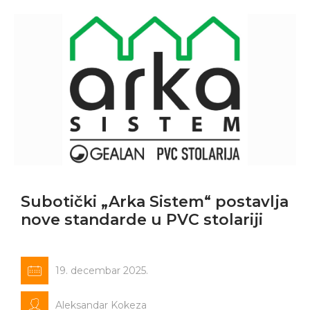
Subotički „Arka Sistem“ postavlja
nove standarde u PVC stolariji
19. decembar 2025.
Aleksandar Kokeza