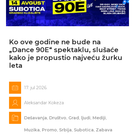
Ko ove godine ne bude na
„Dance 90E“ spektaklu, slušaće
kako je propustio najveću žurku
leta
17. jul 2026.
Aleksandar Kokeza
Dešavanja
,
Društvo
,
Grad
,
ljudi
,
Mediji
,
Muzika
,
Promo
,
Srbija
,
Subotica
,
Zabava