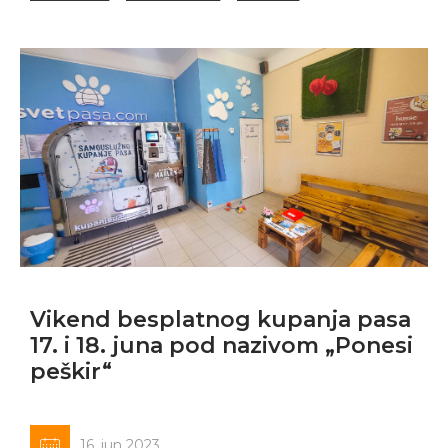
Vikend besplatnog kupanja pasa
17. i 18. juna pod nazivom „Ponesi
peškir“
16. jun 2023.