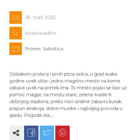
28. mart 2023.
lovalova.editor
Promo
,
Subotica
Dolaskom proleća i prvih ptica selica, u grad svake
godine uvek stiže i jedno magično mesto na kome
zabave uvek na pretek ima. To mesto pojavi se kao uz
pomoć magije, na mestu stare, zelene livade ili
obližnjeg stadiona, preko noći iznikne zabavni kutak,
prepun atrakcija, dobre muzike i najboljeg provoda u
gradu. Pogodili ste,…