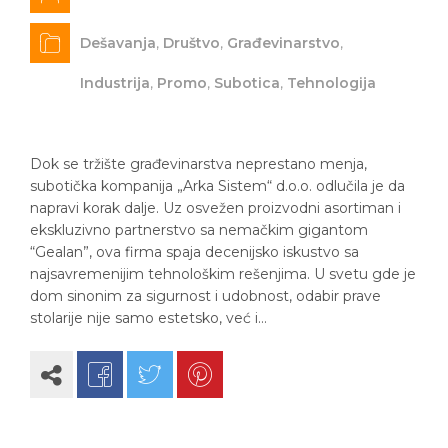
Dešavanja
,
Društvo
,
Građevinarstvo
,
Industrija
,
Promo
,
Subotica
,
Tehnologija
​Dok se tržište građevinarstva neprestano menja,
subotička kompanija „Arka Sistem“ d.o.o. odlučila je da
napravi korak dalje. Uz osvežen proizvodni asortiman i
ekskluzivno partnerstvo sa nemačkim gigantom
“Gealan”, ova firma spaja decenijsko iskustvo sa
najsavremenijim tehnološkim rešenjima. ​U svetu gde je
dom sinonim za sigurnost i udobnost, odabir prave
stolarije nije samo estetsko, već i…