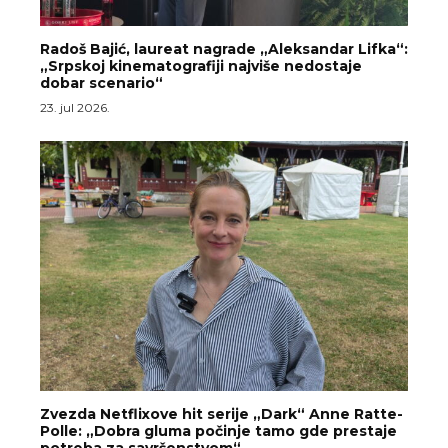
Radoš Bajić, laureat nagrade „Aleksandar Lifka“:
„Srpskoj kinematografiji najviše nedostaje
dobar scenario“
23. jul 2026.
Zvezda Netflixove hit serije „Dark“ Anne Ratte-
Polle: „Dobra gluma počinje tamo gde prestaje
potreba za savršenstvom“