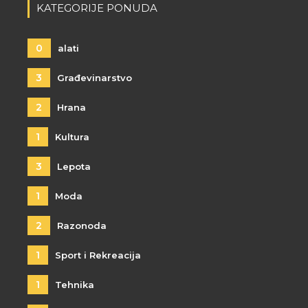
KATEGORIJE PONUDA
0
alati
3
Građevinarstvo
2
Hrana
1
Kultura
3
Lepota
1
Moda
2
Razonoda
1
Sport i Rekreacija
1
Tehnika