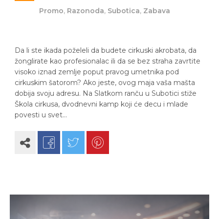
Promo
,
Razonoda
,
Subotica
,
Zabava
Da li ste ikada poželeli da budete cirkuski akrobata, da
žonglirate kao profesionalac ili da se bez straha zavrtite
visoko iznad zemlje poput pravog umetnika pod
cirkuskim šatorom? Ako jeste, ovog maja vaša mašta
dobija svoju adresu. Na Slatkom ranču u Subotici stiže
Škola cirkusa, dvodnevni kamp koji će decu i mlade
povesti u svet…