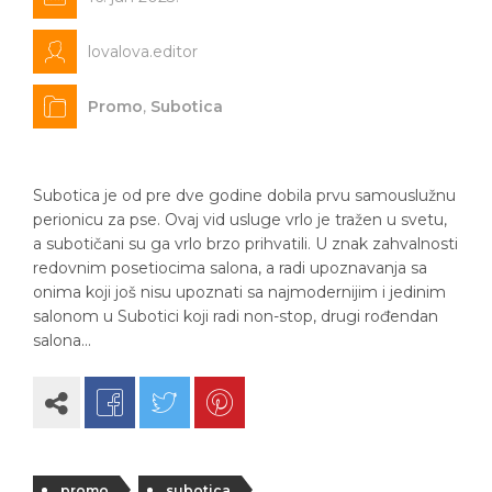
lovalova.editor
Promo
,
Subotica
Subotica je od pre dve godine dobila prvu samouslužnu
perionicu za pse. Ovaj vid usluge vrlo je tražen u svetu,
a subotičani su ga vrlo brzo prihvatili. U znak zahvalnosti
redovnim posetiocima salona, a radi upoznavanja sa
onima koji još nisu upoznati sa najmodernijim i jedinim
salonom u Subotici koji radi non-stop, drugi rođendan
salona…
promo
subotica