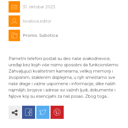
31. oktobar 2023.
lovalova.editor
Promo
,
Subotica
Pametni telefoni postali su deo naše svakodnevice,
uređaji bez kojih više nismo sposobni da funkcionišemo.
Zahvaljujući kvalitetnim kamerama, velikoj memoriji i
živopisnim, staklenim displejima, u njih smeštamo sve
naše drage i važne uspomene i informacije, slike naših
najmilijih, brojeve i adrese svi važnih ljudi, dokumente i
fajlove koji su esencijalni za naš posao. Zbog toga…