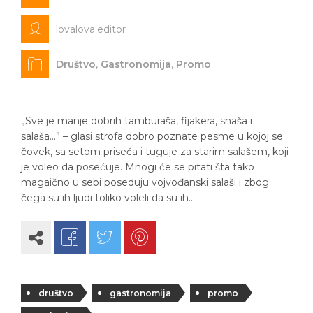
lovalova.editor
Društvo
,
Gastronomija
,
Promo
„Sve je manje dobrih tamburaša, fijakera, snaša i
salaša…” – glasi strofa dobro poznate pesme u kojoj se
čovek, sa setom priseća i tuguje za starim salašem, koji
je voleo da posećuje. Mnogi će se pitati šta tako
magaično u sebi poseduju vojvođanski salaši i zbog
čega su ih ljudi toliko voleli da su ih…
društvo
gastronomija
promo