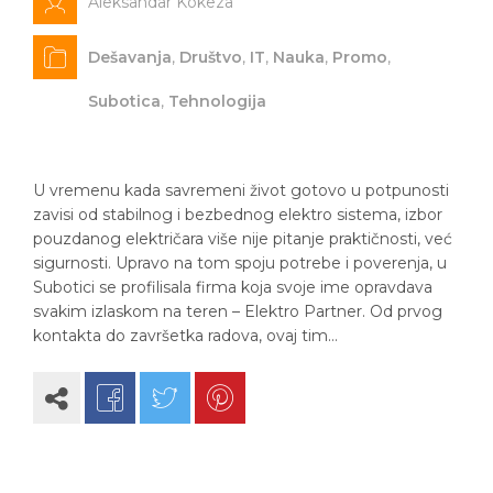
Aleksandar Kokeza
Dešavanja
,
Društvo
,
IT
,
Nauka
,
Promo
,
Subotica
,
Tehnologija
U vremenu kada savremeni život gotovo u potpunosti
zavisi od stabilnog i bezbednog elektro sistema, izbor
pouzdanog električara više nije pitanje praktičnosti, već
sigurnosti. Upravo na tom spoju potrebe i poverenja, u
Subotici se profilisala firma koja svoje ime opravdava
svakim izlaskom na teren – Elektro Partner. Od prvog
kontakta do završetka radova, ovaj tim…