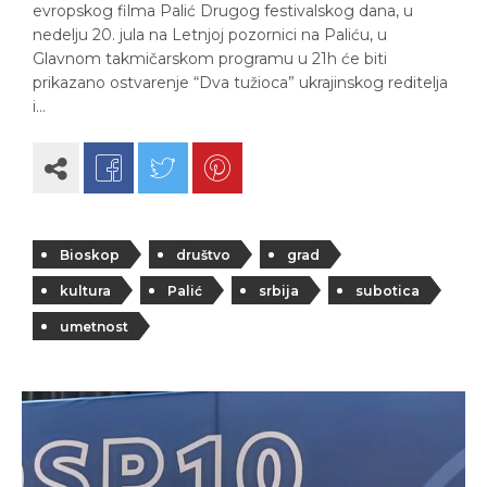
evropskog filma Palić Drugog festivalskog dana, u
nedelju 20. jula na Letnjoj pozornici na Paliću, u
Glavnom takmičarskom programu u 21h će biti
prikazano ostvarenje “Dva tužioca” ukrajinskog reditelja
i…
Bioskop
društvo
grad
kultura
Palić
srbija
subotica
umetnost