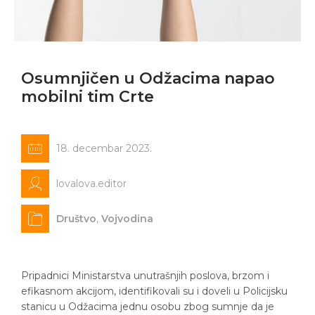
Osumnjičen u Odžacima napao
mobilni tim Crte
18. decembar 2023.
lovalova.editor
Društvo
,
Vojvodina
Pripadnici Ministarstva unutrašnjih poslova, brzom i
efikasnom akcijom, identifikovali su i doveli u Policijsku
stanicu u Odžacima jednu osobu zbog sumnje da je