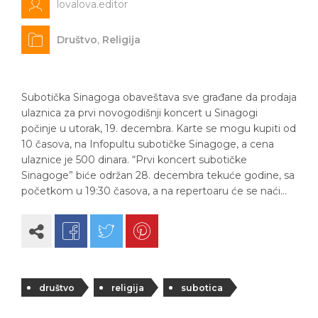
lovalova.editor
Društvo
,
Religija
Subotička Sinagoga obaveštava sve građane da prodaja
ulaznica za prvi novogodišnji koncert u Sinagogi
počinje u utorak, 19. decembra. Karte se mogu kupiti od
10 časova, na Infopultu subotičke Sinagoge, a cena
ulaznice je 500 dinara. “Prvi koncert subotičke
Sinagoge” biće održan 28. decembra tekuće godine, sa
početkom u 19:30 časova, a na repertoaru će se naći…
društvo
religija
subotica