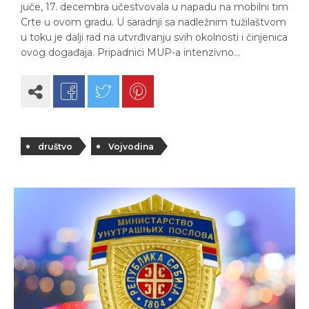
juče, 17. decembra učestvovala u napadu na mobilni tim
Crte u ovom gradu. U saradnji sa nadležnim tužilaštvom
u toku je dalji rad na utvrđivanju svih okolnosti i činjenica
ovog događaja. Pripadnici MUP-a intenzivno…
društvo
Vojvodina