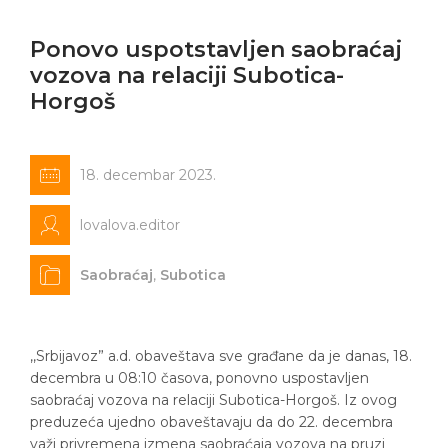
Ponovo uspotstavljen saobraćaj
vozova na relaciji Subotica-
Horgoš
18. decembar 2023.
lovalova.editor
Saobraćaj
,
Subotica
,,Srbijavoz” a.d. obaveštava sve građane da je danas, 18.
decembra u 08:10 časova, ponovno uspostavljen
saobraćaj vozova na relaciji Subotica-Horgoš. Iz ovog
preduzeća ujedno obaveštavaju da do 22. decembra
važi privremena izmena saobraćaja vozova na pruzi