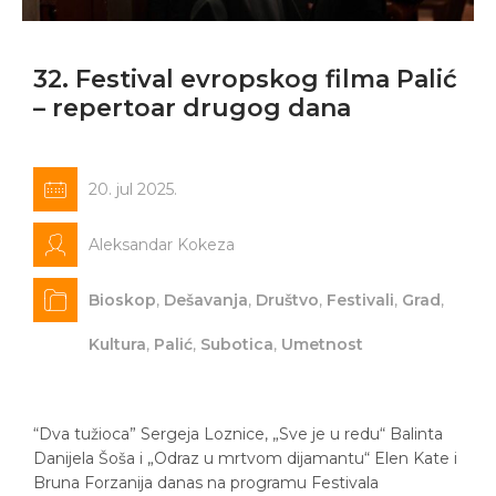
32. Festival evropskog filma Palić
– repertoar drugog dana
20. jul 2025.
Aleksandar Kokeza
Bioskop
,
Dešavanja
,
Društvo
,
Festivali
,
Grad
,
Kultura
,
Palić
,
Subotica
,
Umetnost
“Dva tužioca” Sergeja Loznice, „Sve je u redu“ Balinta
Danijela Šoša i „Odraz u mrtvom dijamantu“ Elen Kate i
Bruna Forzanija danas na programu Festivala