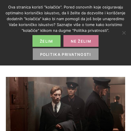
Ova stranica koristi "kolačiće". Pored osnovnih koje osiguravaju
optimalno korisničko iskustvo, da li želite da dozvolite i korišćenje
dodatnih "kolačića" kako bi nam pomogli da još bolje unapredimo
Vaše korisničko iskustvo? Saznajte više o tome kako koristimo
OZNAKA:
"kolačiće" klikom na dugme "Politika privatnosti".
DRUŠTVO
ŽELIM
NE ŽELIM
POLITIKA PRIVATNOSTI
HOME
>
DRUŠTVO