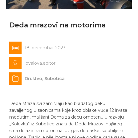
Deda mrazovi na motorima
18. decembar 2023.
lovalova.editor
Društvo
,
Subotica
Deda Mraza svi zamišljaju kao bradatog deku,
zavaljenog u saonicama koje kroz oblake vuče 12 irvasa
međutim, mališani Doma za decu ometenu u razvoju
„Kolevka“ iz Subotice znaju da Deda Mrazovi najšireg
srca dolaze na motorima, uz gas do daske, sa obiljem
poklona. Tradicija nije izostala ni ove godine kada su se