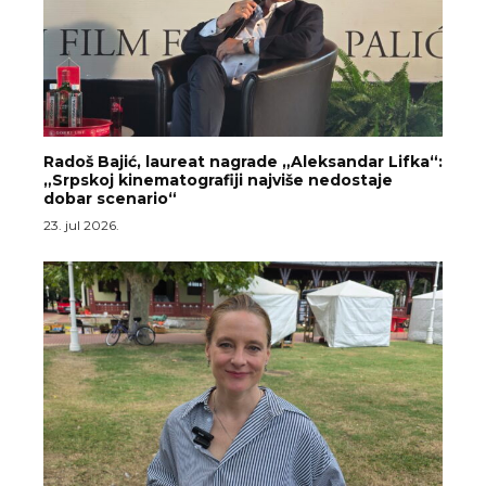
Radoš Bajić, laureat nagrade „Aleksandar Lifka“:
„Srpskoj kinematografiji najviše nedostaje
dobar scenario“
23. jul 2026.