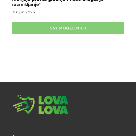
razmišljanje“
30. jun 2026.
SVI POBEDNICI