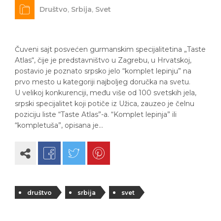
Društvo
,
Srbija
,
Svet
Čuveni sajt posvećen gurmanskim specijalitetina „Taste
Atlas“, čije je predstavništvo u Zagrebu, u Hrvatskoj,
postavio je poznato srpsko jelo “komplet lepinju” na
prvo mesto u kategoriji najboljeg doručka na svetu.
U velikoj konkurenciji, među više od 100 svetskih jela,
srpski specijalitet koji potiče iz Užica, zauzeo je čelnu
poziciju liste “Taste Atlas”-a. “Komplet lepinja” ili
“kompletuša”, opisana je…
društvo
srbija
svet