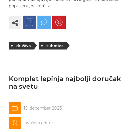
popularni „bajkeri“ iz…
društvo
subotica
Komplet lepinja najbolji doručak
na svetu
15. decembar 2023.
lovalova.editor