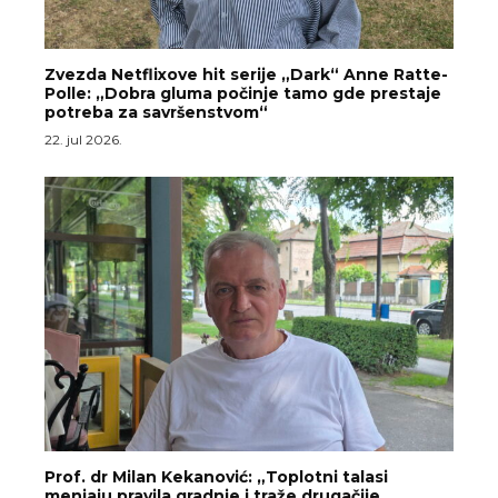
Zvezda Netflixove hit serije „Dark“ Anne Ratte-
Polle: „Dobra gluma počinje tamo gde prestaje
potreba za savršenstvom“
22. jul 2026.
Prof. dr Milan Kekanović: „Toplotni talasi
menjaju pravila gradnje i traže drugačije