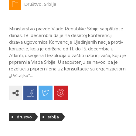
Društvo
,
Srbija
Ministarstvo pravde Vlade Republike Srbije saopštilo je
danas, 18. decembra da je na desetoj konferenciji
država ugovornica Konvencije Ujedinjenih nacija protiv
korupcije, koja je održana od 11. do 15. decembra u
Atlanti, usvojena Rezolucija o zaštiti uzbunjivača, koju je
pripremila Vlada Srbije. U saopštenju se navodi da je
rezolucija pripremljena uz konsultacije sa organizacijom
,,Pištaljka”…
društvo
srbija