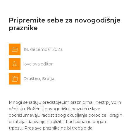
Pripremite sebe za novogodišnje
praznike
18. decembar 2023.
lovalova.editor
Društvo
,
Srbija
Mnogi se raduju predstojećim praznicima i nestrpljivo ih
očekuju. Božićni i novogodišnji praznici i slave
podrazumevaju radost zbog okupljanje porodice i dragih
prijatelja, darivanje najbližih i tradicionalno bogatu
trpezu. Proslave praznika ne bi trebale da