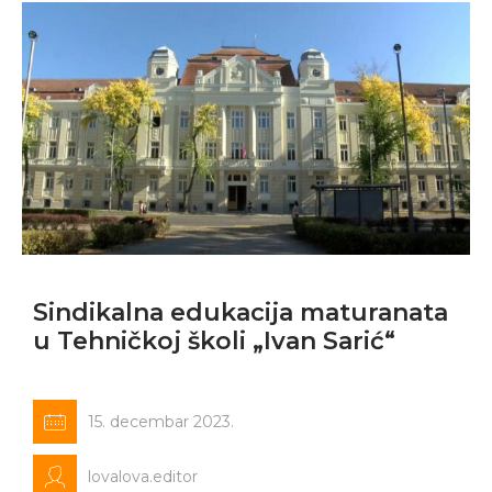
Sindikalna edukacija maturanata
u Tehničkoj školi „Ivan Sarić“
15. decembar 2023.
lovalova.editor