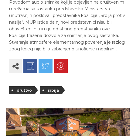
Povodom audio snimka koji je objavljen na društvenim
mrežama sa sastanka predstavnika Ministarstva
unutrašnjih poslova i predstavnika koalicije „Srbija protiv
nasilja“, MUP ističe da njihovi predstavnici nisu bili
obavešteni niti im je od strane predstavnika ove
koalicije tražena dozvola za snimanje ovog sastanka.
Stvaranje atmosfere elementarnog poverenja je razlog
zbog kojeg nije bilo zabranjeno unošenje mobilnih…
društvo
srbija