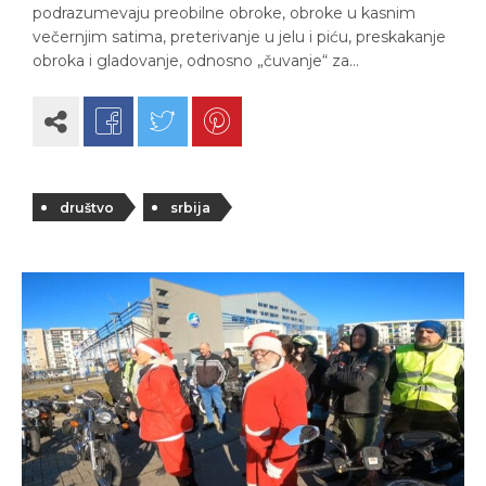
podrazumevaju preobilne obroke, obroke u kasnim
večernjim satima, preterivanje u jelu i piću, preskakanje
obroka i gladovanje, odnosno „čuvanje“ za…
društvo
srbija