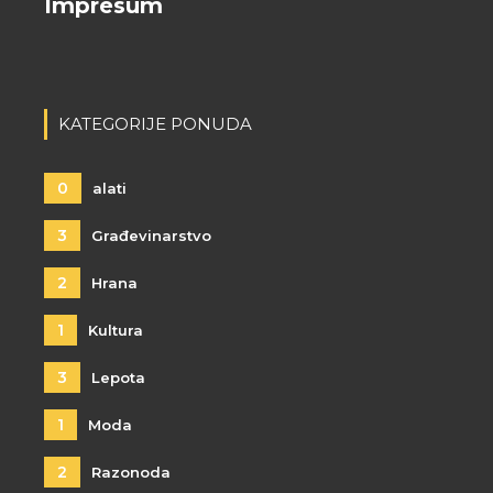
Impresum
KATEGORIJE PONUDA
0
alati
3
Građevinarstvo
2
Hrana
1
Kultura
3
Lepota
1
Moda
2
Razonoda