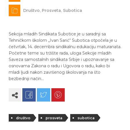
Društvo
,
Prosveta
,
Subotica
Sekcija mladih Sindikata Subotice je u saradnji sa
Tehničkom školom „Ivan Sarić“ Subotica otpočela je u
četvrtak, 14. decembra sindikalnu edukaciju maturanata.
Početne teme su tržište rada, uloga Sekcije mladih
Saveza samostalnih sindikata Srbije i upoznavanje sa
osnovama Zakona o radu i Ugovora o radu, kako bi
mladi ljudi nakon završenog školovanja na što
bezbedniji način…
društvo
prosveta
subotica