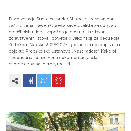
Dom zdravlja Subotica, preko Službe za zdravstvenu
zaštitu žena i dece i Odseka savetovališta za odojčad i
predškolsku decu, započeo je postupak izdavanja
zdravstvenih listova i potvrda o vakcinaciji za decu koja
će tokom školske 2026/2027. godine biti novoupisana u
objekte Predškolske ustanove „Naša radost“. Kako bi
neophodna zdravstvena dokumentacija bila
pripremljena na vreme, roditelji…