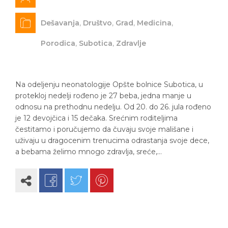
Dešavanja
,
Društvo
,
Grad
,
Medicina
,
Porodica
,
Subotica
,
Zdravlje
Na odeljenju neonatologije Opšte bolnice Subotica, u
protekloj nedelji rođeno je 27 beba, jedna manje u
odnosu na prethodnu nedelju. Od 20. do 26. jula rođeno
je 12 devojčica i 15 dečaka. Srećnim roditeljima
čestitamo i poručujemo da čuvaju svoje mališane i
uživaju u dragocenim trenucima odrastanja svoje dece,
a bebama želimo mnogo zdravlja, sreće,…