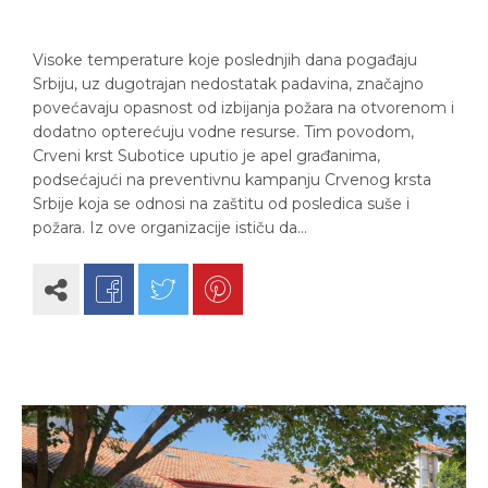
Visoke temperature koje poslednjih dana pogađaju
Srbiju, uz dugotrajan nedostatak padavina, značajno
povećavaju opasnost od izbijanja požara na otvorenom i
dodatno opterećuju vodne resurse. Tim povodom,
Crveni krst Subotice uputio je apel građanima,
podsećajući na preventivnu kampanju Crvenog krsta
Srbije koja se odnosi na zaštitu od posledica suše i
požara. Iz ove organizacije ističu da…