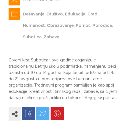
Dešavanja
,
Društvo
,
Edukacija
,
Grad
,
Humanost
,
Obrazovanje
,
Pomoć
,
Porodica
,
Subotica
,
Zabava
Crveni krst Subotica i ove godine organizuje
tradicionalnu Letnju školu podmlatka, namenjenu deci
uzrasta od 10 do 14 godina, koja će biti održana od 19.
do 21. avgusta u prostorijama ove humanitarne
organizacije. Trodnevni program osmišljen je kao spoj
edukacije, kreativnosti, timskog rada i zabave, sa ciljem
da najmlađima pruži priliku da tokom letnjeg raspusta…