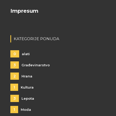
Impresum
KATEGORIJE PONUDA
0
alati
3
Građevinarstvo
2
Hrana
1
Kultura
3
Lepota
1
Moda