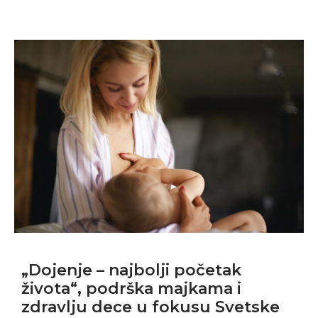
„Dojenje – najbolji početak
života“, podrška majkama i
zdravlju dece u fokusu Svetske