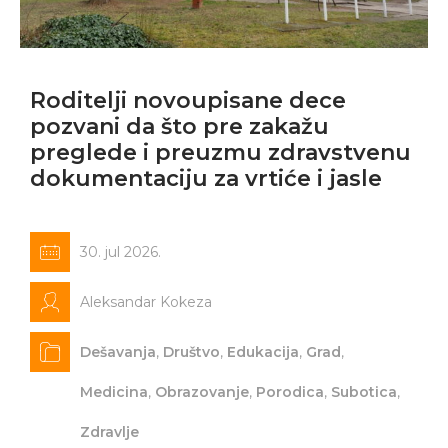
Roditelji novoupisane dece
pozvani da što pre zakažu
preglede i preuzmu zdravstvenu
dokumentaciju za vrtiće i jasle
30. jul 2026.
Aleksandar Kokeza
Dešavanja
,
Društvo
,
Edukacija
,
Grad
,
Medicina
,
Obrazovanje
,
Porodica
,
Subotica
,
Zdravlje