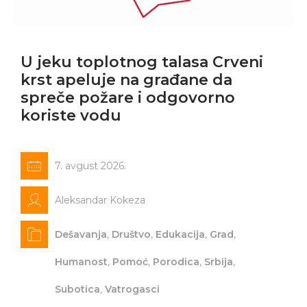
U jeku toplotnog talasa Crveni
krst apeluje na građane da
spreče požare i odgovorno
koriste vodu
7. avgust 2026.
Aleksandar Kokeza
Dešavanja
,
Društvo
,
Edukacija
,
Grad
,
Humanost
,
Pomoć
,
Porodica
,
Srbija
,
Subotica
,
Vatrogasci