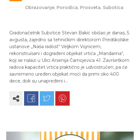
Obrazovanje
,
Porodica
,
Prosveta
,
Subotica
Gradonačelnik Subotice Stevan Bakić obišao je danas, 5.
avgusta, zajedno sa tehničkim direktorom Predškolske
ustanove „Naša radost“ Veljkom Vojnićem,
rekonstruisani i dograđeni objekat vrtića „Mandarina“,
koji se nalazi u Ulici Arsenija Čarnojevića 41. Završetkom
radova kapacitet vrtića praktično je udvostručen, pa će
savremeno uređen objekat moći da primi oko 400
dece, dok su unapređeni i…