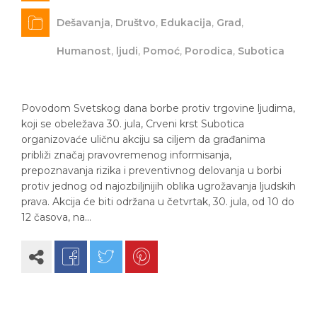
Dešavanja
,
Društvo
,
Edukacija
,
Grad
,
Humanost
,
ljudi
,
Pomoć
,
Porodica
,
Subotica
Povodom Svetskog dana borbe protiv trgovine ljudima,
koji se obeležava 30. jula, Crveni krst Subotica
organizovaće uličnu akciju sa ciljem da građanima
približi značaj pravovremenog informisanja,
prepoznavanja rizika i preventivnog delovanja u borbi
protiv jednog od najozbiljnijih oblika ugrožavanja ljudskih
prava. Akcija će biti održana u četvrtak, 30. jula, od 10 do
12 časova, na…