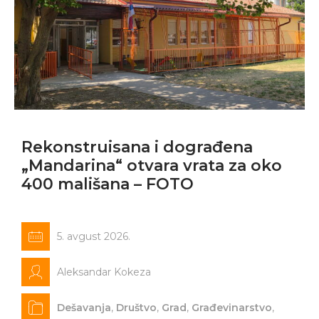
Rekonstruisana i dograđena
„Mandarina“ otvara vrata za oko
400 mališana – FOTO
5. avgust 2026.
Aleksandar Kokeza
Dešavanja
,
Društvo
,
Grad
,
Građevinarstvo
,