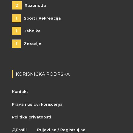
2
Razonoda
1
Sport i Rekreacija
1
Tehnika
1
Zdravlje
KORISNIČKA PODRŠKA
Kontakt
Prava i uslovi korišćenja
Politika privatnosti
Profil
Prijavi se / Registruj se