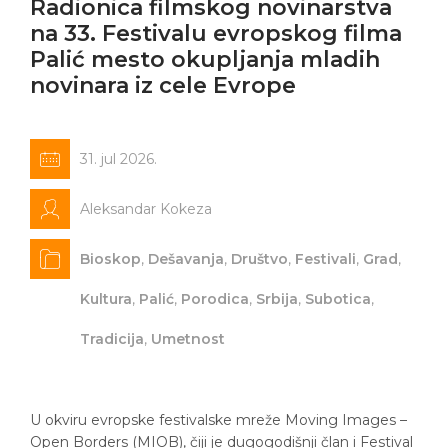
Radionica filmskog novinarstva
na 33. Festivalu evropskog filma
Palić mesto okupljanja mladih
novinara iz cele Evrope
31. jul 2026.
Aleksandar Kokeza
Bioskop
,
Dešavanja
,
Društvo
,
Festivali
,
Grad
,
Kultura
,
Palić
,
Porodica
,
Srbija
,
Subotica
,
Tradicija
,
Umetnost
U okviru evropske festivalske mreže Moving Images –
Open Borders (MIOB), čiji je dugogodišnji član i Festival