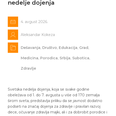
nedelje dojenja
4. avgust 2026.
Aleksandar Kokeza
Dešavanja
,
Društvo
,
Edukacija
,
Grad
,
Medicina
,
Porodica
,
Srbija
,
Subotica
,
Zdravlje
Svetska nedelja dojenja, koja se svake godine
obeležava od 1. do 7. avgusta u više od 170 zemalja
širom sveta, predstavlja priliku da se javnost dodatno
podseti na značaj dojenja za zdravlje i pravilan razvoj
dece, očuvanje zdravlja majki, ali i za dobrobit porodice i