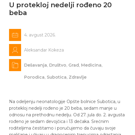
U protekloj nedelji rođeno 20
beba
4. avgust 2026.
Aleksandar Kokeza
Dešavanja
,
Društvo
,
Grad
,
Medicina
,
Porodica
,
Subotica
,
Zdravlje
Na odeljenju neonatologije Opšte bolnice Subotica, u
protekloj nedelji rođeno je 20 beba, sedam manje u
odnosu na prethodnu nedelju. Od 27. jula do. 2. avgusta
rođeno je sedam devojčica i 13 dečaka. Srećnim
roditeljima čestitamo i poručujemo da čuvaju svoje
mališane i uživaju u dragocenim trenucima odrastanja