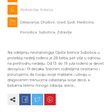
Aleksandar Kokeza
Dešavanja
,
Društvo
,
Grad
,
ljudi
,
Medicina
,
Porodica
,
Subotica
,
Zdravlje
Na odeljenju neonatologije Opšte bolnice Subotica, u
protekloj nedelji rođeno je 28 beba, pet više u odnosu
na prethodnu nedelju. Od 13. do 19. jula rođeno je devet
devojčica i 19 dečaka. Srećnim roditeljima čestitamo i
poručujemo da čuvaju svoje mališane i uživaju u
dragocenim trenucima odrastanja svoje dece, a
bebama želimo mnogo zdravlja, sreće,…