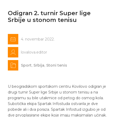
Odigran 2. turnir Super lige
Srbije u stonom tenisu
4. novembar 2022.
lovalova.editor
Sport
,
Srbija
,
Stoni tenis
U beogradskom sportskom centru Kovilovo odigran je
drugi turnir Super lige Srbije u stonom tenisu a na
programu su bile utakmice od petog do osmog kola.
Subotička ekipa Spartak Infostuda ostvarila je dve
pobede ali i dva poraza. Spartak Infostud izgubio je od
dve prvoplasirane ekipe koje imaju maksimalan učinak.