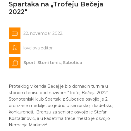
Spartaka na „Trofeju Bečeja
2022“
22. novembar 2022.
lovalova.editor
Sport
,
Stoni tenis
,
Subotica
Proteklog vikenda Bečej je bio domaćin turnira u
stonom tenisu pod nazivom “Trofej Bečeja 2022”.
Stonoteniski klub Spartak iz Subotice osvojio je 2
bronzane medalje, po jednu u seniorskoj i kadetskoj
konkurenciji. Bronzu za seniore osvojio je Stefan
Kostadinović, a u kadetima treće mesto je osvojio
Nemanja Marković.