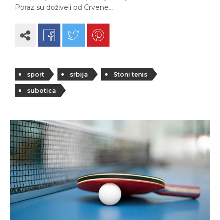
Poraz su doživeli od Crvene…
sport
srbija
Stoni tenis
subotica