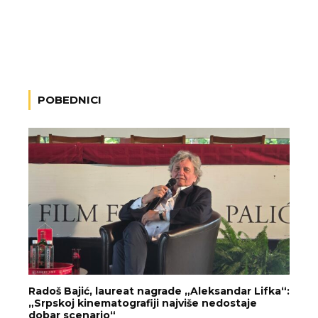
POBEDNICI
Radoš Bajić, laureat nagrade „Aleksandar Lifka“:
„Srpskoj kinematografiji najviše nedostaje
dobar scenario“