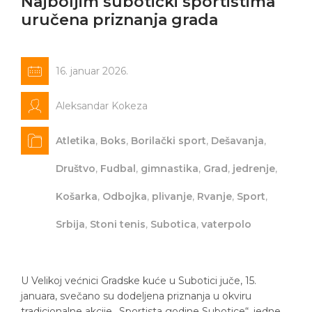
Najboljim subotički sportistima
uručena priznanja grada
16. januar 2026.
Aleksandar Kokeza
Atletika
,
Boks
,
Borilački sport
,
Dešavanja
,
Društvo
,
Fudbal
,
gimnastika
,
Grad
,
jedrenje
,
Košarka
,
Odbojka
,
plivanje
,
Rvanje
,
Sport
,
Srbija
,
Stoni tenis
,
Subotica
,
vaterpolo
U Velikoj većnici Gradske kuće u Subotici juče, 15.
januara, svečano su dodeljena priznanja u okviru
tradicionalne akcije „Sportista godine Subotice“, jedne