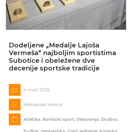
Dodeljene „Medalje Lajoša
Vermeša“ najboljim sportistima
Subotice i obeležene dve
decenije sportske tradicije
4. mart 2026.
Aleksandar Kokeza
Atletika
,
Borilački sport
,
Dešavanja
,
Društvo
,
Fudbal
,
gimnastika
,
Grad
,
jedrenje
,
Košarka
,