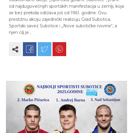
od najdugovečnijih sportskih manifestacija u zemlji, koja
se bez prekida održava još od 1961. godine. Ovu
prestižnu akciju zajednički realizuju Grad Subotica,
Sportski savez Subotice i „Nove subotičke novine“, a
njen cilj je…