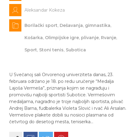
Aleksandar Kokeza
Borilački sport
,
Dešavanja
,
gimnastika
,
Košarka
,
Olimpijske igre
,
plivanje
,
Rvanje
,
Sport
,
Stoni tenis
,
Subotica
U Svečanoj sali Orvorenog univerziteta danas, 23.
februara održano je 18. po redu uručenje “Medalja
Lajoša Vermeša”, priznanja kojim se nagrađuju i
promovišu najbolji sportisti Subotice. Vermešovim
medaljama, nagrađno je troje najboljih sportista, plivač
Andrej Barna, fudbalerka Violeta Slović i rvač Ali Arsalan.
Vermešove plakete dobili su nosioci plasmana od
četvrtog do desetog mesta, teniserka…