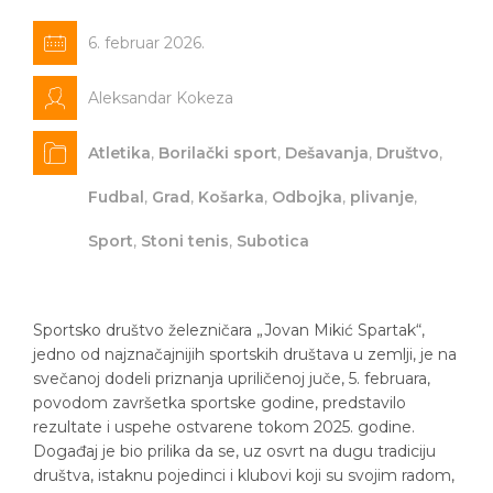
6. februar 2026.
Aleksandar Kokeza
Atletika
,
Borilački sport
,
Dešavanja
,
Društvo
,
Fudbal
,
Grad
,
Košarka
,
Odbojka
,
plivanje
,
Sport
,
Stoni tenis
,
Subotica
Sportsko društvo železničara „Jovan Mikić Spartak“,
jedno od najznačajnijih sportskih društava u zemlji, je na
svečanoj dodeli priznanja upriličenoj juče, 5. februara,
povodom završetka sportske godine, predstavilo
rezultate i uspehe ostvarene tokom 2025. godine.
Događaj je bio prilika da se, uz osvrt na dugu tradiciju
društva, istaknu pojedinci i klubovi koji su svojim radom,