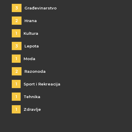
3
Građevinarstvo
2
Hrana
1
Kultura
3
Lepota
1
Moda
2
Razonoda
1
Sport i Rekreacija
1
Tehnika
1
Zdravlje