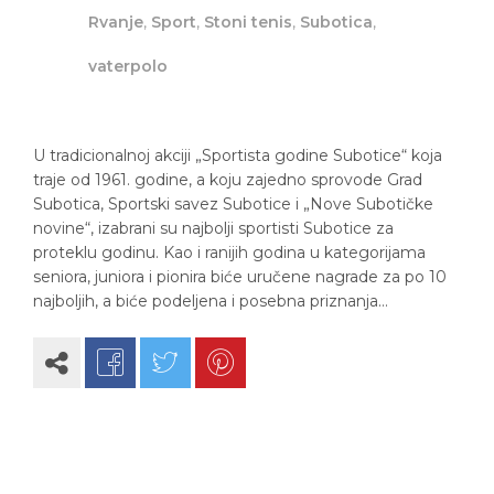
Rvanje
,
Sport
,
Stoni tenis
,
Subotica
,
vaterpolo
U tradicionalnoj akciji „Sportista godine Subotice“ koja
traje od 1961. godine, a koju zajedno sprovode Grad
Subotica, Sportski savez Subotice i „Nove Subotičke
novine“, izabrani su najbolji sportisti Subotice za
proteklu godinu. Kao i ranijih godina u kategorijama
seniora, juniora i pionira biće uručene nagrade za po 10
najboljih, a biće podeljena i posebna priznanja…