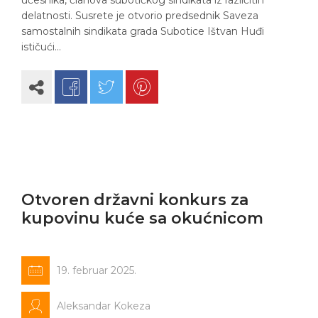
učesnika, članova subotičkog sindikata iz različitih
delatnosti. Susrete je otvorio predsednik Saveza
samostalnih sindikata grada Subotice Ištvan Huđi
ističući…
Otvoren državni konkurs za
kupovinu kuće sa okućnicom
19. februar 2025.
Aleksandar Kokeza