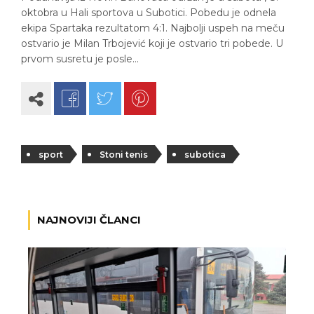
oktobra u Hali sportova u Subotici. Pobedu je odnela
ekipa Spartaka rezultatom 4:1. Najbolji uspeh na meču
ostvario je Milan Trbojević koji je ostvario tri pobede. U
prvom susretu je posle…
sport
Stoni tenis
subotica
NAJNOVIJI ČLANCI