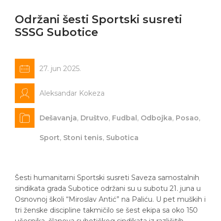
Održani šesti Sportski susreti
SSSG Subotice
27. jun 2025.
Aleksandar Kokeza
Dešavanja
,
Društvo
,
Fudbal
,
Odbojka
,
Posao
,
Sport
,
Stoni tenis
,
Subotica
Šesti humanitarni Sportski susreti Saveza samostalnih
sindikata grada Subotice održani su u subotu 21. juna u
Osnovnoj školi “Miroslav Antić” na Paliću. U pet muških i
tri ženske discipline takmičilo se šest ekipa sa oko 150