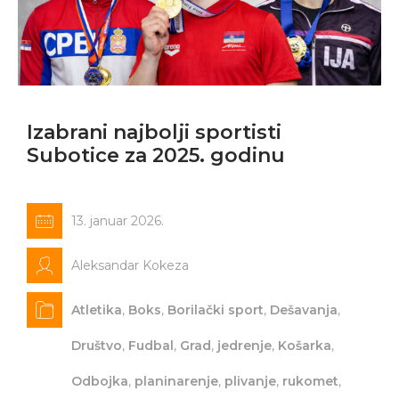
Izabrani najbolji sportisti
Subotice za 2025. godinu
13. januar 2026.
Aleksandar Kokeza
Atletika
,
Boks
,
Borilački sport
,
Dešavanja
,
Društvo
,
Fudbal
,
Grad
,
jedrenje
,
Košarka
,
Odbojka
,
planinarenje
,
plivanje
,
rukomet
,