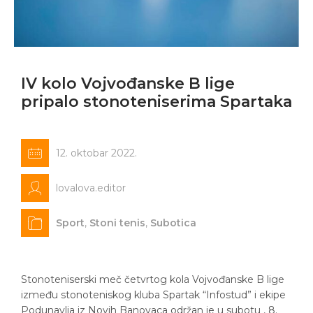
IV kolo Vojvođanske B lige
pripalo stonoteniserima Spartaka
12. oktobar 2022.
lovalova.editor
Sport
,
Stoni tenis
,
Subotica
Stonoteniserski meč četvrtog kola Vojvođanske B lige
između stonoteniskog kluba Spartak “Infostud” i ekipe
Podunavlja iz Novih Banovaca održan je u subotu , 8.