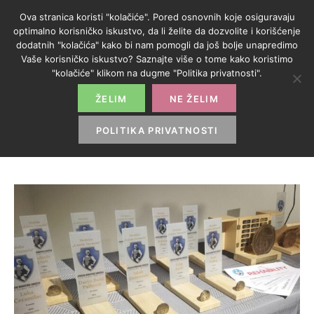
Ova stranica koristi "kolačiće". Pored osnovnih koje osiguravaju
optimalno korisničko iskustvo, da li želite da dozvolite i korišćenje
dodatnih "kolačića" kako bi nam pomogli da još bolje unapredimo
Vaše korisničko iskustvo? Saznajte više o tome kako koristimo
KATEGORIJA:
"kolačiće" klikom na dugme "Politika privatnosti".
STONI TENIS
ŽELIM
NE ŽELIM
POLITIKA PRIVATNOSTI
HOME
>
STONI TENIS