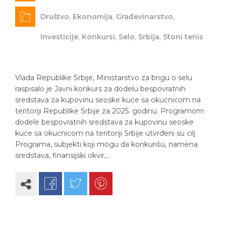
Društvo
,
Ekonomija
,
Građevinarstvo
,
Investicije
,
Konkursi
,
Selo
,
Srbija
,
Stoni tenis
Vlada Republike Srbije, Ministarstvo za brigu o selu
raspisalo je Javni konkurs za dodelu bespovratnih
sredstava za kupovinu seoske kuće sa okućnicom na
teritoriji Republike Srbije za 2025. godinu. Programom
dodele bespovratnih sredstava za kupovinu seoske
kuće sa okućnicom na teritoriji Srbije utvrđeni su cilj
Programa, subjekti koji mogu da konkurišu, namena
sredstava, finansijski okvir,…