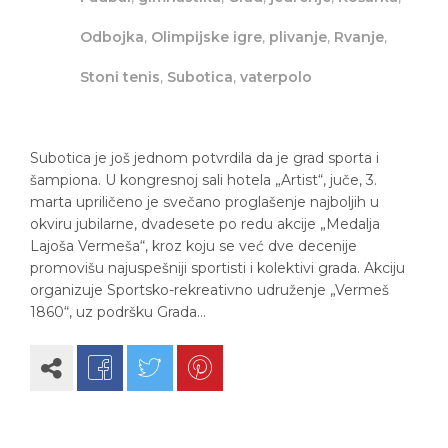
Odbojka
,
Olimpijske igre
,
plivanje
,
Rvanje
,
Stoni tenis
,
Subotica
,
vaterpolo
Subotica je još jednom potvrdila da je grad sporta i
šampiona. U kongresnoj sali hotela „Artist“, juče, 3.
marta upriličeno je svečano proglašenje najboljih u
okviru jubilarne, dvadesete po redu akcije „Medalja
Lajoša Vermeša“, kroz koju se već dve decenije
promovišu najuspešniji sportisti i kolektivi grada. Akciju
organizuje Sportsko-rekreativno udruženje „Vermeš
1860“, uz podršku Grada…