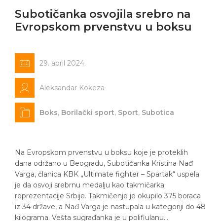
Subotičanka osvojila srebro na
Evropskom prvenstvu u boksu
29. april 2024.
Aleksandar Kokeza
Boks
,
Borilački sport
,
Sport
,
Subotica
Na Evropskom prvenstvu u boksu koje je proteklih
dana održano u Beogradu, Subotičanka Kristina Nađ
Varga, članica KBK „Ultimate fighter – Spartak“ uspela
je da osvoji srebrnu medalju kao takmičarka
reprezentacije Srbije. Takmičenje je okupilo 375 boraca
iz 34 države, a Nađ Varga je nastupala u kategoriji do 48
kilograma. Vešta sugrađanka je u polifiulanu…