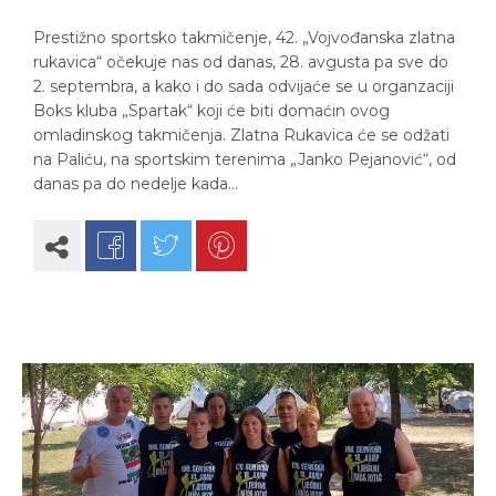
Prestižno sportsko takmičenje, 42. „Vojvođanska zlatna
rukavica“ očekuje nas od danas, 28. avgusta pa sve do
2. septembra, a kako i do sada odvijaće se u organzaciji
Boks kluba „Spartak“ koji će biti domaćin ovog
omladinskog takmičenja. Zlatna Rukavica će se odžati
na Paliću, na sportskim terenima „Janko Pejanović“, od
danas pa do nedelje kada…