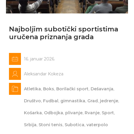
Najboljim subotički sportistima
uručena priznanja grada
16. januar 2026.
Aleksandar Kokeza
Atletika
,
Boks
,
Borilački sport
,
Dešavanja
,
Društvo
,
Fudbal
,
gimnastika
,
Grad
,
jedrenje
,
Košarka
,
Odbojka
,
plivanje
,
Rvanje
,
Sport
,
Srbija
,
Stoni tenis
,
Subotica
,
vaterpolo