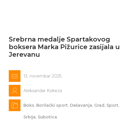
Srebrna medalje Spartakovog
boksera Marka Pižurice zasijala u
Jerevanu
13. novembar 2025.
Aleksandar Kokeza
Boks
,
Borilački sport
,
Dešavanja
,
Grad
,
Sport
,
Srbija
,
Subotica