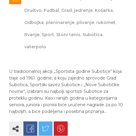
Društvo
,
Fudbal
,
Grad
,
jedrenje
,
Košarka
,
Odbojka
,
planinarenje
,
plivanje
,
rukomet
,
Rvanje
,
Sport
,
Stoni tenis
,
Subotica
,
vaterpolo
U tradicionalnoj akciji „Sportista godine Subotice“ koja
traje od 1961. godine, a koju zajedno sprovode Grad
Subotica, Sportski savez Subotice i „Nove Subotičke
novine“, izabrani su najbolji sportisti Subotice za
proteklu godinu. Kao i ranijih godina u kategorijama
seniora, juniora i pionira biće uručene nagrade za po 10
najboljih, a biće podeljena i posebna priznanja…