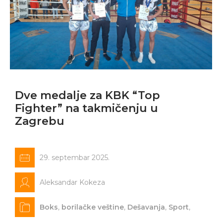
Dve medalje za KBK “Top
Fighter” na takmičenju u
Zagrebu
29. septembar 2025.
Aleksandar Kokeza
Boks
,
borilačke veštine
,
Dešavanja
,
Sport
,