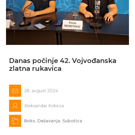
Danas počinje 42. Vojvođanska
zlatna rukavica
28. avgust 2024.
Aleksandar Kokeza
Boks
,
Dešavanja
,
Subotica