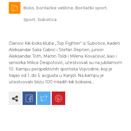
Boks
,
borilačke veštine
,
Borilački sport
,
Sport
,
Subotica
Članovi Kik-boks kluba „Top Fighter“ iz Subotice, kadeti
Aleksandar Saša Gabrić i Stefan Repčen, juniori
Aleksandar Toth, Martin Toldi i Milena Kovačević, kao i
seniorka Milica Despotović, učestvovali su na jubilarnom
10. Kampu perspektivnih sportista Vojvodine, koji je
trajao od 1. do 5. avgusta u Kanjiži. Na kampu je
učestvovalo blizu 100 mladih kik boksera…