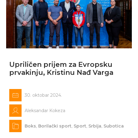
Upriličen prijem za Evropsku
prvakinju, Kristinu Nađ Varga
30. oktobar 2024.
Aleksandar Kokeza
Boks
,
Borilački sport
,
Sport
,
Srbija
,
Subotica