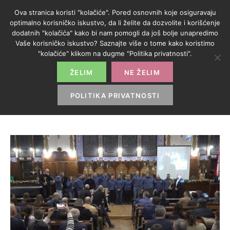
Ova stranica koristi "kolačiće". Pored osnovnih koje osiguravaju
optimalno korisničko iskustvo, da li želite da dozvolite i korišćenje
dodatnih "kolačića" kako bi nam pomogli da još bolje unapredimo
Vaše korisničko iskustvo? Saznajte više o tome kako koristimo
KATEGORIJA:
"kolačiće" klikom na dugme "Politika privatnosti".
BOKS
ŽELIM
NE ŽELIM
POLITIKA PRIVATNOSTI
HOME
>
BOKS