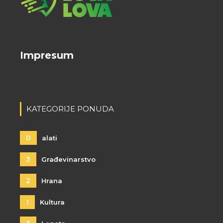
Impresum
KATEGORIJE PONUDA
0
alati
3
Građevinarstvo
2
Hrana
1
Kultura