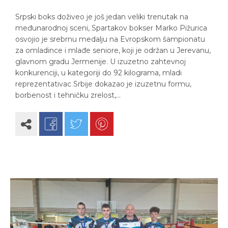
Srpski boks doživeo je još jedan veliki trenutak na
međunarodnoj sceni, Spartakov bokser Marko Pižurica
osvojio je srebrnu medalju na Evropskom šampionatu
za omladince i mlađe seniore, koji je održan u Jerevanu,
glavnom gradu Jermenije. U izuzetno zahtevnoj
konkurenciji, u kategoriji do 92 kilograma, mladi
reprezentativac Srbije dokazao je izuzetnu formu,
borbenost i tehničku zrelost,…