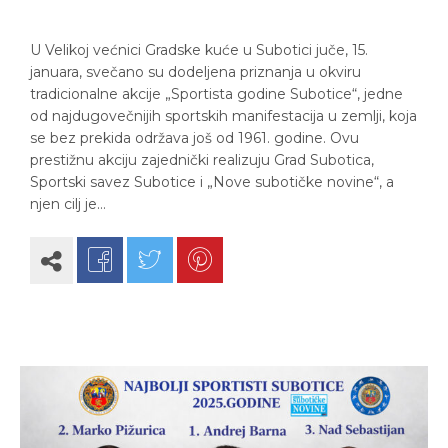
U Velikoj većnici Gradske kuće u Subotici juče, 15.
januara, svečano su dodeljena priznanja u okviru
tradicionalne akcije „Sportista godine Subotice“, jedne
od najdugovečnijih sportskih manifestacija u zemlji, koja
se bez prekida održava još od 1961. godine. Ovu
prestižnu akciju zajednički realizuju Grad Subotica,
Sportski savez Subotice i „Nove subotičke novine“, a
njen cilj je…