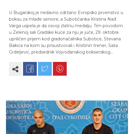
U Bugarskoj je nedavno održano Evropsko prvenstvo u
boksu za mlađe seniore, a Subotičanka Kristina Nađ
Varga uspela je da osvoji zlatnu medalju. Tim povodom
u Zelenoj sali Gradske kuće za nju je juče, 29. oktobra
upriličen prijem kod gradonačalnika Subotice, Stevana
Bakića na kom su prisustvovali i Kristinin trener, Saša
Grdeljević, predsednik Vojvođanskog bokserskog…