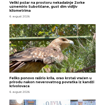
Veliki požar na prostoru nekadašnje Zorke
uznemirio Subotičane, gust dim vidljiv
kilometrima
6. avgust 2026.
Feliks ponovo raširio krila, orao krstaš vraćen u
prirodu nakon neverovatnog povratka iz kandži
krivolovaca
6. avgust 2026.