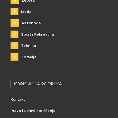
3
Lepota
1
Moda
2
Razonoda
1
Sport i Rekreacija
1
Tehnika
1
Zdravlje
KORISNIČKA PODRŠKA
Kontakt
Prava i uslovi korišćenja