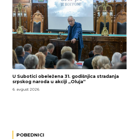
U Subotici obeležena 31. godišnjica stradanja
srpskog naroda u akciji „Oluja“
6. avgust 2026.
POBEDNICI