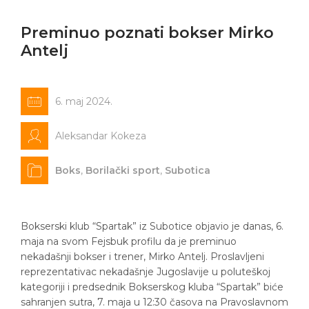
Preminuo poznati bokser Mirko
Antelj
6. maj 2024.
Aleksandar Kokeza
Boks
,
Borilački sport
,
Subotica
Bokserski klub “Spartak” iz Subotice objavio je danas, 6.
maja na svom Fejsbuk profilu da je preminuo
nekadašnji bokser i trener, Mirko Antelj. Proslavljeni
reprezentativac nekadašnje Jugoslavije u poluteškoj
kategoriji i predsednik Bokserskog kluba “Spartak” biće
sahranjen sutra, 7. maja u 12:30 časova na Pravoslavnom