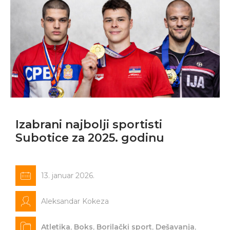
Izabrani najbolji sportisti
Subotice za 2025. godinu
13. januar 2026.
Aleksandar Kokeza
Atletika
,
Boks
,
Borilački sport
,
Dešavanja
,