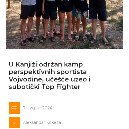
U Kanjiži održan kamp
perspektivnih sportista
Vojvodine, učešće uzeo i
subotički Top Fighter
7. avgust 2024.
Aleksandar Kokeza