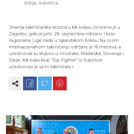
Srbija
,
Subotica
Jesenja takmičarska sezona u kik boksu otvorena je u
Zagrebu, gde je juče, 28. septembra održano I kolo
regionalne Lige nade u tajlandskom boksu. Na ovom
internacionalnom takmičenju održano je 16 mečeva, a
učestvovali su klubovi iz Hrvatske, Mađarske, Slovenije i
Srbije. Kik boks klub “Top Fighter” iz Subotice
učestvovao je sa tri takmičara i…