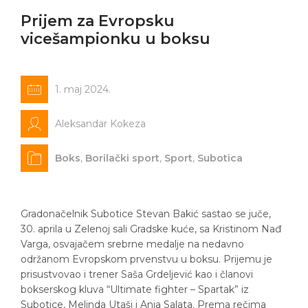
Prijem za Evropsku
vicešampionku u boksu
1. maj 2024.
Aleksandar Kokeza
Boks
,
Borilački sport
,
Sport
,
Subotica
Gradonačelnik Subotice Stevan Bakić sastao se juče,
30. aprila u Zelenoj sali Gradske kuće, sa Kristinom Nađ
Varga, osvajačem srebrne medalje na nedavno
održanom Evropskom prvenstvu u boksu. Prijemu je
prisustvovao i trener Saša Grdeljević kao i članovi
bokserskog kluva “Ultimate fighter – Spartak” iz
Subotice, Melinda Utaši i Anja Salata. Prema rečima