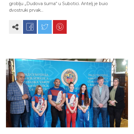
groblju „Dudova šuma“ u Subotici. Antelj je buio
dvostruki prvak…