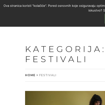
Ova stranica koristi "kolačiće". Pored osnovnih koje osiguravaju optim
iskustvo? S
KATEGORIJA
FESTIVALI
HOME
>
FESTIVALI