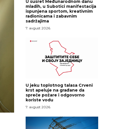
U susret Međunarodnom danu
mladih, u Subotici manifestacija
ispunjena sportom, kreativnim
radionicama i zabavnim
sadržajima
7. avgust 2026.
U jeku toplotnog talasa Crveni
krst apeluje na građane da
spreče požare i odgovorno
koriste vodu
7. avgust 2026.