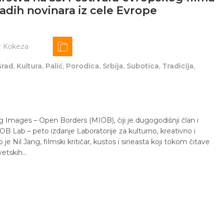
adih novinara iz cele Evrope
r Kokeza
Grad
,
Kultura
,
Palić
,
Porodica
,
Srbija
,
Subotica
,
Tradicija
,
 Images – Open Borders (MIOB), čiji je dugogodišnji član i
OB Lab – peto izdanje Laboratorije za kulturno, kreativno i
 je Nil Jang, filmski kritičar, kustos i sineasta koji tokom čitave
svetskih…