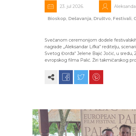
23. jul 2026.
Aleksanda
Bioskop
,
Dešavanja
,
Društvo
,
Festivali
,
Svečanom ceremonijom dodele festivalskih 
nagrade „Aleksandar Lifka“ reditelju, scenar
Svetog Đorđa“ Jelene Bajić Jočić, u sredu, 22
evropskog filma Palić. Žiri takmičarskog pro