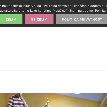
alno korisničko iskustvo, da li želite da dozvolite i korišćenje dodatnih
aznajte više o tome kako koristimo "kolačiće" klikom na dugme "Politika p
POČETNA
PROMO IZLOG
PARTNERI
KATE
ŽELIM
NE ŽELIM
POLITIKA PRIVATNOSTI
: