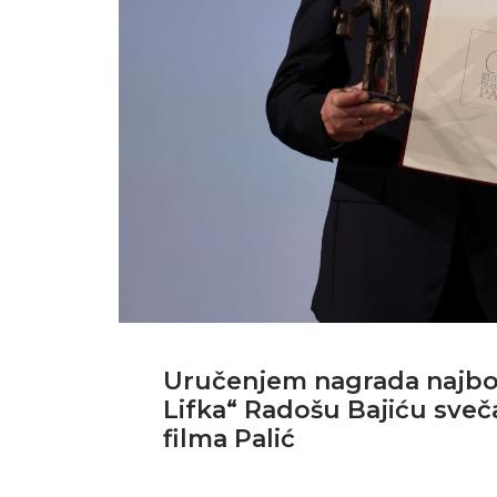
Uručenjem nagrada najbol
Lifka“ Radošu Bajiću sveč
filma Palić