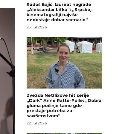
Radoš Bajić, laureat nagrade
„Aleksandar Lifka“: „Srpskoj
kinematografiji najviše
nedostaje dobar scenario“
23. jul 2026.
Zvezda Netflixove hit serije
„Dark“ Anne Ratte-Polle: „Dobra
gluma počinje tamo gde
prestaje potreba za
savršenstvom“
22. jul 2026.