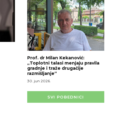
Prof. dr Milan Kekanović:
„Toplotni talasi menjaju pravila
gradnje i traže drugačije
razmišljanje“
30. jun 2026.
SVI POBEDNICI