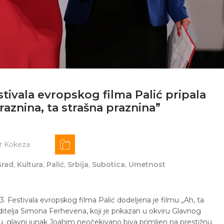
tivala evropskog filma Palić pripala
aznina, ta strašna praznina”
r Kokeza
Grad
,
Kultura
,
Palić
,
Srbija
,
Subotica
,
Umetnost
. Festivala evropskog filma Palić dodeljena je filmu „Ah, ta
itelja Simona Ferhevena, koji je prikazan u okviru Glavnog
 glavni junak Joahim neočekivano biva primljen na prestižnu