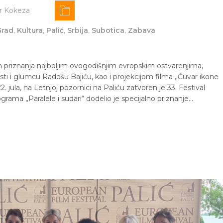
r Kokeza
Grad
,
Kultura
,
Palić
,
Srbija
,
Subotica
,
Zabava
priznanja najboljim ovogodišnjim evropskim ostvarenjima,
isti i glumcu Radošu Bajiću, kao i projekcijom filma „Čuvar ikone
. jula, na Letnjoj pozornici na Paliću zatvoren je 33. Festival
grama „Paralele i sudari“ dodelio je specijalno priznanje…