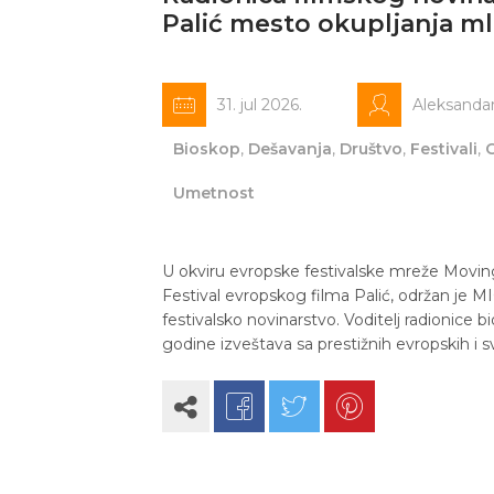
Palić mesto okupljanja ml
31. jul 2026.
Aleksanda
Bioskop
,
Dešavanja
,
Društvo
,
Festivali
,
Umetnost
U okviru evropske festivalske mreže Moving
Festival evropskog filma Palić, održan je MI
festivalsko novinarstvo. Voditelj radionice bio
godine izveštava sa prestižnih evropskih i 