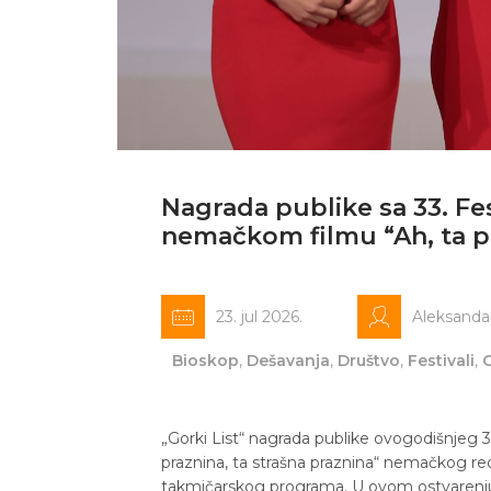
Nagrada publike sa 33. Fes
nemačkom filmu “Ah, ta pr
23. jul 2026.
Aleksanda
Bioskop
,
Dešavanja
,
Društvo
,
Festivali
,
„Gorki List“ nagrada publike ovogodišnjeg 33
praznina, ta strašna praznina“ nemačkog red
takmičarskog programa. U ovom ostvarenju,