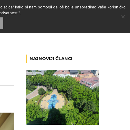
 "kolačića" kako bi nam pomogli da još bolje unapredimo Vaše korisničko
rivatnosti".
GORIJE
VESTI
RADIO
NAJNOVIJI ČLANCI