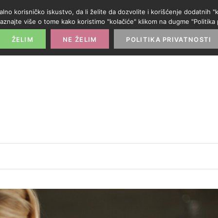
alno korisničko iskustvo, da li želite da dozvolite i korišćenje dodatnih
aznajte više o tome kako koristimo "kolačiće" klikom na dugme "Politika p
POČETNA
PROMO IZLOG
PARTNERI
KATE
ŽELIM
NE ŽELIM
POLITIKA PRIVATNOSTI
: