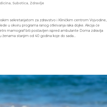
dicina
,
Subotica
,
Zdravlje
inskim sekretarijatom za zdravstvo i Kliničkim centrom Vojvodine,
de u okviru programa ranog otkrivanja raka dojke. Akcija će
etni mamograf biti postavljen ispred ambulante Doma zdravlja
su ženama starijim od 40 godina koje do sada…