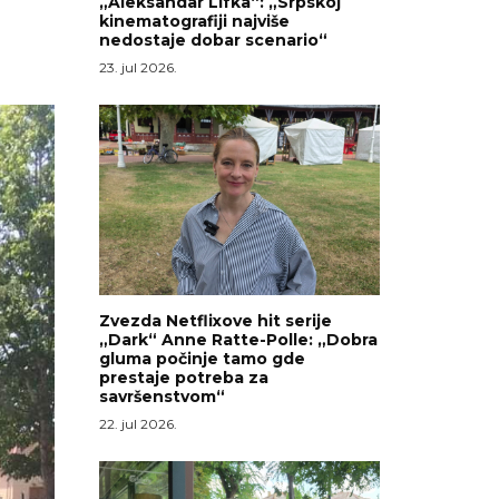
„Aleksandar Lifka“: „Srpskoj
kinematografiji najviše
nedostaje dobar scenario“
23. jul 2026.
Zvezda Netflixove hit serije
„Dark“ Anne Ratte-Polle: „Dobra
gluma počinje tamo gde
prestaje potreba za
savršenstvom“
22. jul 2026.