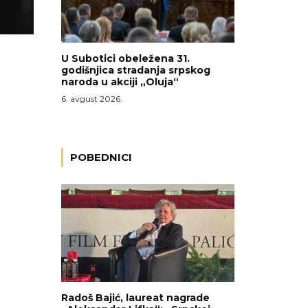
U Subotici obeležena 31.
godišnjica stradanja srpskog
naroda u akciji „Oluja“
6. avgust 2026.
POBEDNICI
Radoš Bajić, laureat nagrade