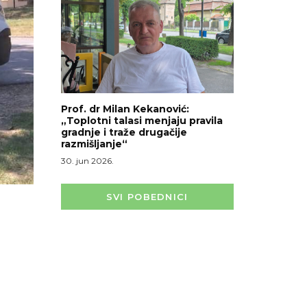
Prof. dr Milan Kekanović:
„Toplotni talasi menjaju pravila
gradnje i traže drugačije
razmišljanje“
30. jun 2026.
SVI POBEDNICI