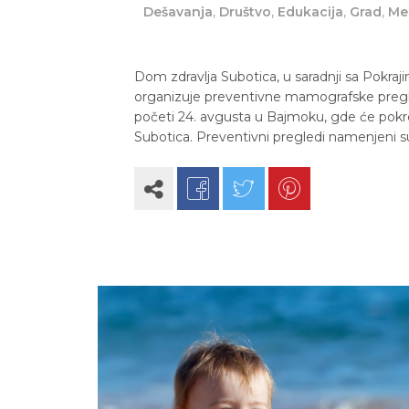
Dešavanja
,
Društvo
,
Edukacija
,
Grad
,
Me
Dom zdravlja Subotica, u saradnji sa Pokraj
organizuje preventivne mamografske pregle
početi 24. avgusta u Bajmoku, gde će pokr
Subotica. Preventivni pregledi namenjeni 