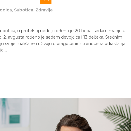
odica
,
Subotica
,
Zdravlje
ubotica, u protekloj nedelji rođeno je 20 beba, sedam manje u
o. 2. avgusta rođeno je sedam devojčica i 13 dečaka. Srećnim
ju svoje mališane i uživaju u dragocenim trenucima odrastanja
ja,…