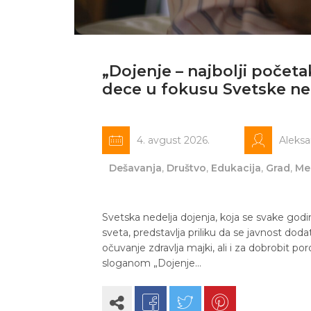
„Dojenje – najbolji početa
dece u fokusu Svetske ne
4. avgust 2026.
Aleks
Dešavanja
,
Društvo
,
Edukacija
,
Grad
,
Me
Svetska nedelja dojenja, koja se svake godi
sveta, predstavlja priliku da se javnost doda
očuvanje zdravlja majki, ali i za dobrobit p
sloganom „Dojenje…