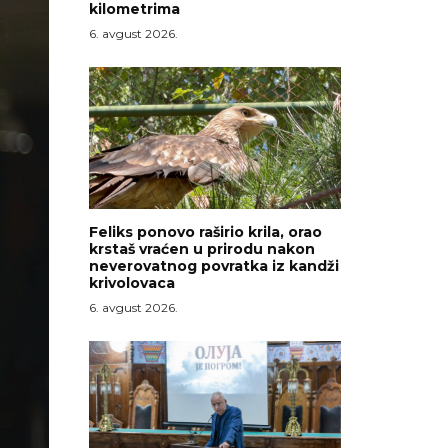
kilometrima
6. avgust 2026.
Feliks ponovo raširio krila, orao
krstaš vraćen u prirodu nakon
neverovatnog povratka iz kandži
krivolovaca
6. avgust 2026.