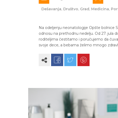
Dešavanja
,
Društvo
,
Grad
,
Medicina
,
Por
Na odeljenju neonatologije Opšte bolnice S
odnosu na prethodnu nedelju. Od 27. jula d
roditeljima čestitamo i poručujemo da čuva
svoje dece, a bebama želimo mnogo zdravl