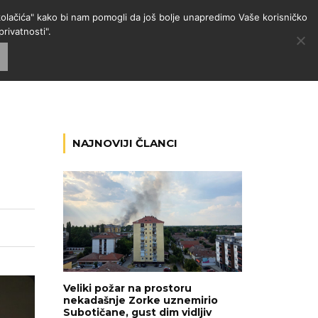
 "kolačića" kako bi nam pomogli da još bolje unapredimo Vaše korisničko
rivatnosti".
GORIJE
VESTI
RADIO
NAJNOVIJI ČLANCI
Veliki požar na prostoru
nekadašnje Zorke uznemirio
Subotičane, gust dim vidljiv