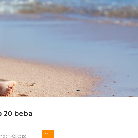
o 20 beba
andar Kokeza