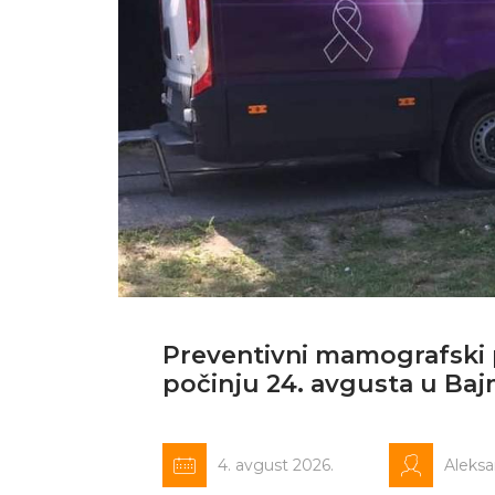
Preventivni mamografski p
počinju 24. avgusta u Ba
4. avgust 2026.
Aleks