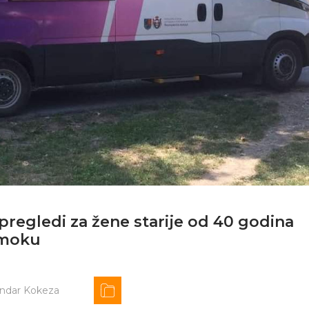
regledi za žene starije od 40 godina
jmoku
andar Kokeza