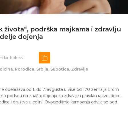
k života“, podrška majkama i zdravlju
delje dojenja
andar Kokeza
dicina
,
Porodica
,
Srbija
,
Subotica
,
Zdravlje
ne obeležava od 1. do 7. avgusta u više od 170 zemalja širom
tno podseti na značaj dojenja za zdravlje i pravilan razvoj dece,
orodice i društva u celini. Ovogodišnja kampanja odvija se pod