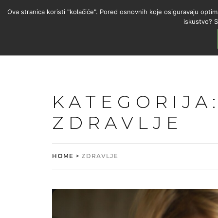
Ova stranica koristi "kolačiće". Pored osnovnih koje osiguravaju optim
iskustvo? S
KATEGORIJA
ZDRAVLJE
HOME
>
ZDRAVLJE