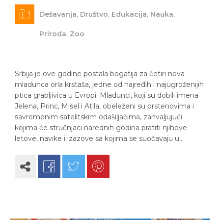
Dešavanja
,
Društvo
,
Edukacija
,
Nauka
,
Priroda
,
Zoo
Srbija je ove godine postala bogatija za četiri nova
mladunca orla krstaša, jedne od najređih i najugroženijih
ptica grabljivica u Evropi. Mladunci, koji su dobili imena
Jelena, Princ, Mišel i Atila, obeleženi su prstenovima i
savremenim satelitskim odašiljačima, zahvaljujući
kojima će stručnjaci narednih godina pratiti njihove
letove, navike i izazove sa kojima se suočavaju u…