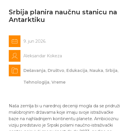
Srbija planira naučnu stanicu na
Antarktiku
9. jun 2026.
Aleksandar Kokeza
Dešavanja
,
Društvo
,
Edukacija
,
Nauka
,
Srbija
,
Tehnologija
,
Vreme
Naša zemlja bi u narednoj deceniji mogla da se pridruži
malobrojnim državama koje imaju svoje istraživačke
baze na najhladnijem kontinentu planete. Ambicioznu
viziju predstavio je Srpski polarni naučno-istraživački