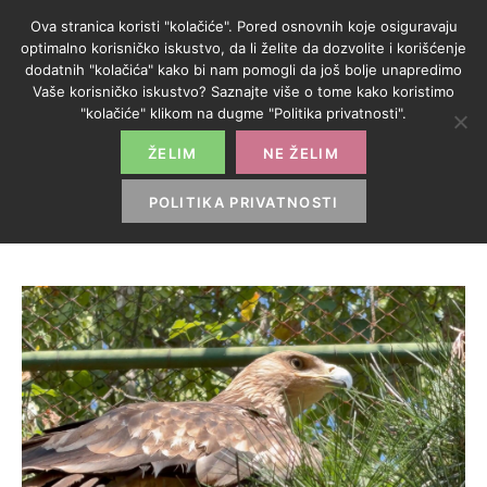
Ova stranica koristi "kolačiće". Pored osnovnih koje osiguravaju
optimalno korisničko iskustvo, da li želite da dozvolite i korišćenje
dodatnih "kolačića" kako bi nam pomogli da još bolje unapredimo
Vaše korisničko iskustvo? Saznajte više o tome kako koristimo
KATEGORIJA:
"kolačiće" klikom na dugme "Politika privatnosti".
NAUKA
ŽELIM
NE ŽELIM
POLITIKA PRIVATNOSTI
HOME
>
NAUKA