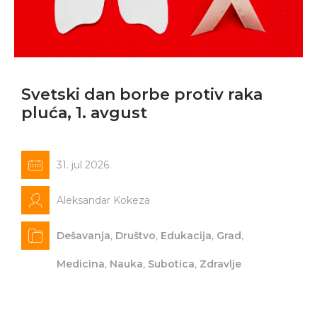
Svetski dan borbe protiv raka
pluća, 1. avgust
31. jul 2026.
Aleksandar Kokeza
Dešavanja
,
Društvo
,
Edukacija
,
Grad
,
Medicina
,
Nauka
,
Subotica
,
Zdravlje