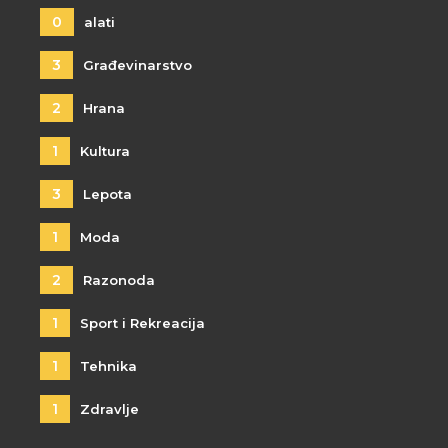
0
alati
3
Građevinarstvo
2
Hrana
1
Kultura
3
Lepota
1
Moda
2
Razonoda
1
Sport i Rekreacija
1
Tehnika
1
Zdravlje