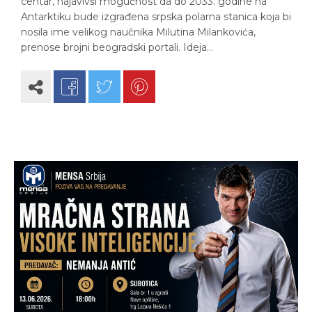
centar, najavivši mogućnost da do 2033. godine na
Antarktiku bude izgrađena srpska polarna stanica koja bi
nosila ime velikog naučnika Milutina Milankovića,
prenose brojni beogradski portali. Ideja…