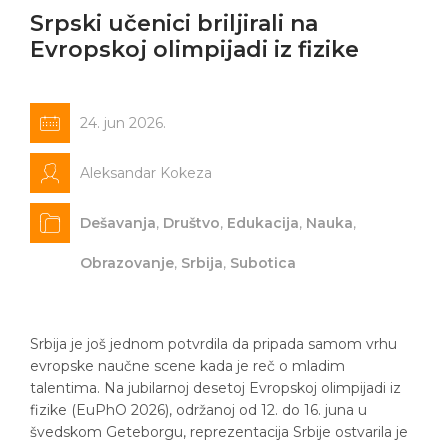
Srpski učenici briljirali na
Evropskoj olimpijadi iz fizike
24. jun 2026.
Aleksandar Kokeza
Dešavanja
,
Društvo
,
Edukacija
,
Nauka
,
Obrazovanje
,
Srbija
,
Subotica
Srbija je još jednom potvrdila da pripada samom vrhu
evropske naučne scene kada je reč o mladim
talentima. Na jubilarnoj desetoj Evropskoj olimpijadi iz
fizike (EuPhO 2026), održanoj od 12. do 16. juna u
švedskom Geteborgu, reprezentacija Srbije ostvarila je