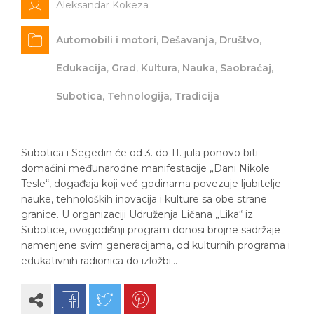
Aleksandar Kokeza
Automobili i motori
,
Dešavanja
,
Društvo
,
Edukacija
,
Grad
,
Kultura
,
Nauka
,
Saobraćaj
,
Subotica
,
Tehnologija
,
Tradicija
Subotica i Segedin će od 3. do 11. jula ponovo biti
domaćini međunarodne manifestacije „Dani Nikole
Tesle“, događaja koji već godinama povezuje ljubitelje
nauke, tehnoloških inovacija i kulture sa obe strane
granice. U organizaciji Udruženja Ličana „Lika“ iz
Subotice, ovogodišnji program donosi brojne sadržaje
namenjene svim generacijama, od kulturnih programa i
edukativnih radionica do izložbi…