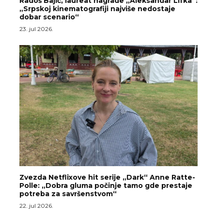
Radoš Bajić, laureat nagrade „Aleksandar Lifka“:
„Srpskoj kinematografiji najviše nedostaje
dobar scenario“
23. jul 2026.
Zvezda Netflixove hit serije „Dark“ Anne Ratte-
Polle: „Dobra gluma počinje tamo gde prestaje
potreba za savršenstvom“
22. jul 2026.