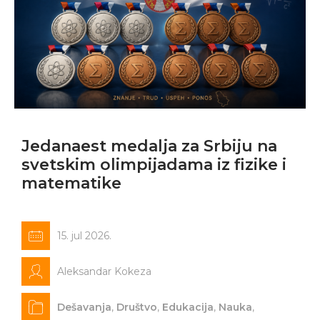
Jedanaest medalja za Srbiju na
svetskim olimpijadama iz fizike i
matematike
15. jul 2026.
Aleksandar Kokeza
Dešavanja
,
Društvo
,
Edukacija
,
Nauka
,