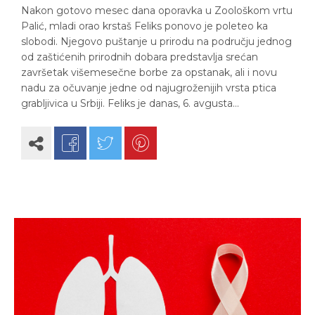
Nakon gotovo mesec dana oporavka u Zoološkom vrtu
Palić, mladi orao krstaš Feliks ponovo je poleteo ka
slobodi. Njegovo puštanje u prirodu na području jednog
od zaštićenih prirodnih dobara predstavlja srećan
završetak višemesečne borbe za opstanak, ali i novu
nadu za očuvanje jedne od najugroženijih vrsta ptica
grabljivica u Srbiji. Feliks je danas, 6. avgusta…