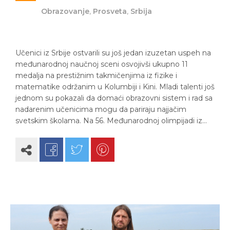
Obrazovanje
,
Prosveta
,
Srbija
Učenici iz Srbije ostvarili su još jedan izuzetan uspeh na
međunarodnoj naučnoj sceni osvojivši ukupno 11
medalja na prestižnim takmičenjima iz fizike i
matematike održanim u Kolumbiji i Kini. Mladi talenti još
jednom su pokazali da domaći obrazovni sistem i rad sa
nadarenim učenicima mogu da pariraju najjačim
svetskim školama. Na 56. Međunarodnoj olimpijadi iz…