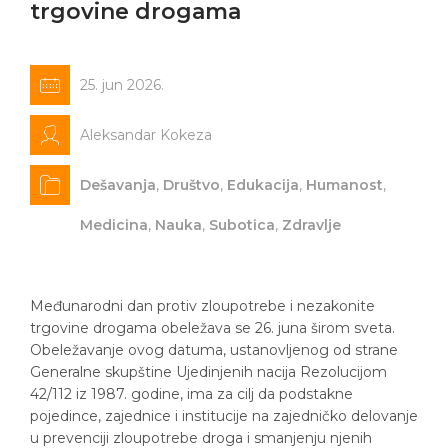
trgovine drogama
25. jun 2026.
Aleksandar Kokeza
Dešavanja
,
Društvo
,
Edukacija
,
Humanost
,
Medicina
,
Nauka
,
Subotica
,
Zdravlje
Međunarodni dan protiv zloupotrebe i nezakonite
trgovine drogama obeležava se 26. juna širom sveta.
Obeležavanje ovog datuma, ustanovljenog od strane
Generalne skupštine Ujedinjenih nacija Rezolucijom
42/112 iz 1987. godine, ima za cilj da podstakne
pojedince, zajednice i institucije na zajedničko delovanje
u prevenciji zloupotrebe droga i smanjenju njenih