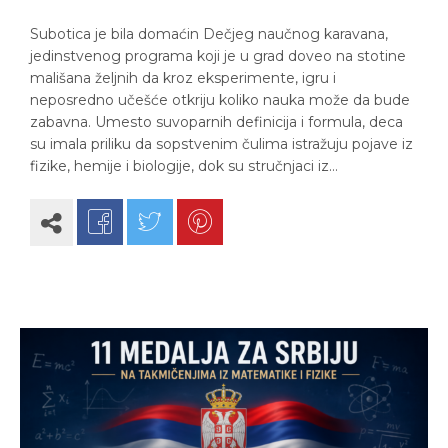
Subotica je bila domaćin Dečjeg naučnog karavana,
jedinstvenog programa koji je u grad doveo na stotine
mališana željnih da kroz eksperimente, igru i
neposredno učešće otkriju koliko nauka može da bude
zabavna. Umesto suvoparnih definicija i formula, deca
su imala priliku da sopstvenim čulima istražuju pojave iz
fizike, hemije i biologije, dok su stručnjaci iz…