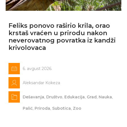
Feliks ponovo raširio krila, orao
krstaš vraćen u prirodu nakon
neverovatnog povratka iz kandži
krivolovaca
6. avgust 2026.
Aleksandar Kokeza
Dešavanja
,
Društvo
,
Edukacija
,
Grad
,
Nauka
,
Palić
,
Priroda
,
Subotica
,
Zoo