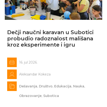
Dečji naučni karavan u Subotici
probudio radoznalost mališana
kroz eksperimente i igru
16. jul 2026.
Aleksandar Kokeza
Dešavanja
,
Društvo
,
Edukacija
,
Nauka
,
Obrazovanje
,
Subotica