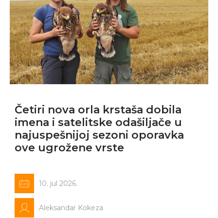
Četiri nova orla krstaša dobila
imena i satelitske odašiljače u
najuspešnijoj sezoni oporavka
ove ugrožene vrste
10. jul 2026.
Aleksandar Kokeza