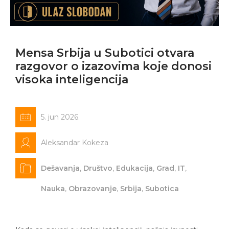
Mensa Srbija u Subotici otvara
razgovor o izazovima koje donosi
visoka inteligencija
5. jun 2026.
Aleksandar Kokeza
Dešavanja
,
Društvo
,
Edukacija
,
Grad
,
IT
,
Nauka
,
Obrazovanje
,
Srbija
,
Subotica