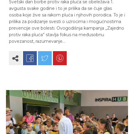
Svetski dan borbe protiv raka pluća se obeležava 1.
avgusta svake godine i to je prilika da se čuje glas
osoba koje žive sa rakom pluća i njihovih porodica. To je i
prilika za podizanje svesti o uzrocima i mogućnostima
prevencije ove bolesti. Ovogodišnja kampanja „Zajedno
protiv raka pluća” stavlja fokus na međusobnu
povezanost, razumevanje…