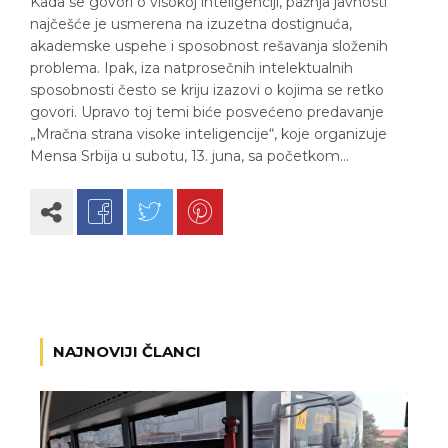
Kada se govori o visokoj inteligenciji, pažnja javnosti
najčešće je usmerena na izuzetna dostignuća,
akademske uspehe i sposobnost rešavanja složenih
problema. Ipak, iza natprosečnih intelektualnih
sposobnosti često se kriju izazovi o kojima se retko
govori. Upravo toj temi biće posvećeno predavanje
„Mračna strana visoke inteligencije“, koje organizuje
Mensa Srbija u subotu, 13. juna, sa početkom…
NAJNOVIJI ČLANCI