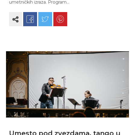
umetničkih izraza. Program…
Umesto pod zvezdama, tango u