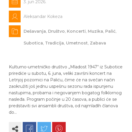
3. jun 2026.
Aleksandar Kokeza
Dešavanja
,
Društvo
,
Koncerti
,
Muzika
,
Palić
,
Subotica
,
Tradicija
,
Umetnost
,
Zabava
Kulturno-umetničko društvo „Mladost 1947“ iz Subotice
prirediće u subotu, 6. juna, veliki završni koncert na
Letnjoj pozornici na Paliću, čime će na svečan način
zaokružiti još jednu uspešnu sezonu rada ispunjenu
nastupima, probama i negovanjem bogatog folklornog
nasleđa. Program počinje u 20 časova, a publici će se
predstaviti svi ansambli društva, od najmlađih članova
do…