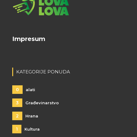
Impresum
KATEGORIJE PONUDA
0
alati
3
Građevinarstvo
2
Hrana
1
Kultura