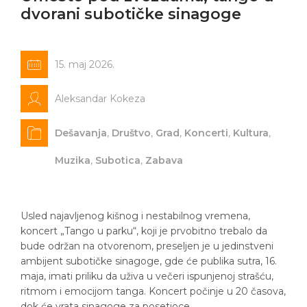
dvorani subotičke sinagoge
15. maj 2026.
Aleksandar Kokeza
Dešavanja
,
Društvo
,
Grad
,
Koncerti
,
Kultura
,
Muzika
,
Subotica
,
Zabava
Usled najavljenog kišnog i nestabilnog vremena,
koncert „Tango u parku“, koji je prvobitno trebalo da
bude održan na otvorenom, preseljen je u jedinstveni
ambijent subotičke sinagoge, gde će publika sutra, 16.
maja, imati priliku da uživa u večeri ispunjenoj strašću,
ritmom i emocijom tanga. Koncert počinje u 20 časova,
dok će vrata sinagoge za posetioce…