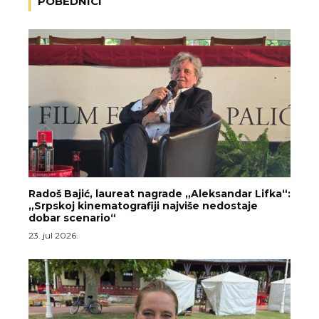
POBEDNICI
Radoš Bajić, laureat nagrade „Aleksandar Lifka“:
„Srpskoj kinematografiji najviše nedostaje
dobar scenario“
23. jul 2026.