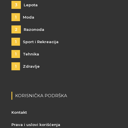
3
Lepota
1
Moda
2
Razonoda
1
Sport i Rekreacija
1
Tehnika
1
Zdravlje
KORISNIČKA PODRŠKA
Kontakt
Prava i uslovi korišćenja