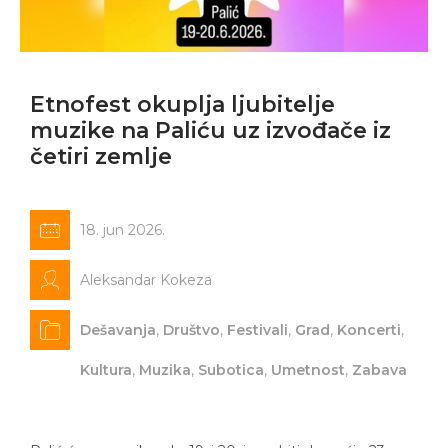
Etnofest okuplja ljubitelje
muzike na Paliću uz izvođače iz
četiri zemlje
18. jun 2026.
Aleksandar Kokeza
Dešavanja
,
Društvo
,
Festivali
,
Grad
,
Koncerti
,
Kultura
,
Muzika
,
Subotica
,
Umetnost
,
Zabava