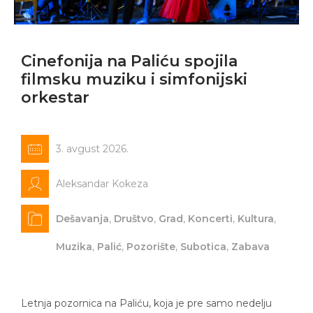
Cinefonija na Paliću spojila
filmsku muziku i simfonijski
orkestar
3. avgust 2026.
Aleksandar Kokeza
Dešavanja
,
Društvo
,
Grad
,
Koncerti
,
Kultura
,
Muzika
,
Palić
,
Pozorište
,
Subotica
,
Zabava
Letnja pozornica na Paliću, koja je pre samo nedelju