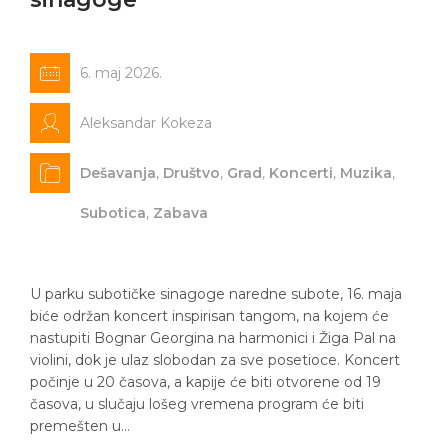
6. maj 2026.
Aleksandar Kokeza
Dešavanja
,
Društvo
,
Grad
,
Koncerti
,
Muzika
,
Subotica
,
Zabava
U parku subotičke sinagoge naredne subote, 16. maja
biće održan koncert inspirisan tangom, na kojem će
nastupiti Bognar Georgina na harmonici i Žiga Pal na
violini, dok je ulaz slobodan za sve posetioce. Koncert
počinje u 20 časova, a kapije će biti otvorene od 19
časova, u slučaju lošeg vremena program će biti
premešten u…