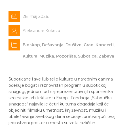
28. maj 2026.
Aleksandar Kokeza
Bioskop
,
Dešavanja
,
Društvo
,
Grad
,
Koncerti
,
Kultura
,
Muzika
,
Pozorište
,
Subotica
,
Zabava
Subotičane i sve ljubitelje kulture u narednim danima
očekuje bogat i raznovrstan program u subotičkoj
sinagogi, jednom od najreprezentativnijih spomenika
secesijske arhitekture u Evropi. Fondacija „Subotička
sinagoga“ najavila je četiri kulturna događaja koji će
objediniti filmsku umetnost, književnost, muziku i
obeležavanje Svetskog dana secesije, pretvarajući ovaj
jedinstveni prostor u mesto susreta različitih