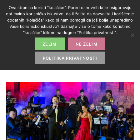
Ova stranica koristi "kolačiće". Pored osnovnih koje osiguravaju
optimalno korisničko iskustvo, da li želite da dozvolite i korišćenje
dodatnih "kolačića" kako bi nam pomogli da još bolje unapredimo
Vaše korisničko iskustvo? Saznajte više o tome kako koristimo
KATEGORIJA:
"kolačiće" klikom na dugme "Politika privatnosti".
KONCERTI
ŽELIM
NE ŽELIM
POLITIKA PRIVATNOSTI
HOME
>
KONCERTI