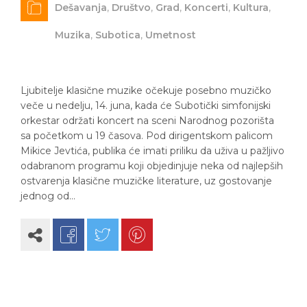
Dešavanja
,
Društvo
,
Grad
,
Koncerti
,
Kultura
,
Muzika
,
Subotica
,
Umetnost
Ljubitelje klasične muzike očekuje posebno muzičko
veče u nedelju, 14. juna, kada će Subotički simfonijski
orkestar održati koncert na sceni Narodnog pozorišta
sa početkom u 19 časova. Pod dirigentskom palicom
Mikice Jevtića, publika će imati priliku da uživa u pažljivo
odabranom programu koji objedinjuje neka od najlepših
ostvarenja klasične muzičke literature, uz gostovanje
jednog od…