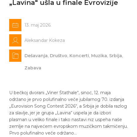
„Lavina“ ušla u finale Evrovizije
13. maj 2026.
Aleksandar Kokeza
Dešavanja
,
Društvo
,
Koncerti
,
Muzika
,
Srbija
,
Zabava
U bečkoj dvorani „Viner Štathale“, sinoć, 12. maja
održano je prvo polufinalno veče jubilarnog 70. izdanja
„Eurovision Song Contest 2026“, a Srbija je dobila razlog
za slavlje, jer je grupa „Lavina“ uspela je da izbori
plasman u veliko finale i tako nastavi niz uspeha naše
zemlje na najvećem evropskom muzičkom takmičenju.
Prvo polufinalno veče održano…