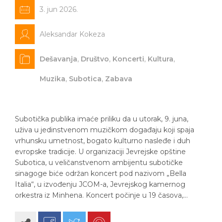
3. jun 2026.
Aleksandar Kokeza
Dešavanja
,
Društvo
,
Koncerti
,
Kultura
,
Muzika
,
Subotica
,
Zabava
Subotička publika imaće priliku da u utorak, 9. juna,
uživa u jedinstvenom muzičkom događaju koji spaja
vrhunsku umetnost, bogato kulturno nasleđe i duh
evropske tradicije. U organizaciji Jevrejske opštine
Subotica, u veličanstvenom ambijentu subotičke
sinagoge biće održan koncert pod nazivom „Bella
Italia“, u izvođenju JCOM-a, Jevrejskog kamernog
orkestra iz Minhena. Koncert počinje u 19 časova,…