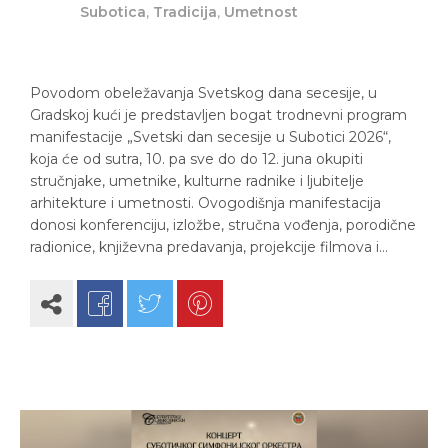
Subotica
,
Tradicija
,
Umetnost
Povodom obeležavanja Svetskog dana secesije, u
Gradskoj kući je predstavljen bogat trodnevni program
manifestacije „Svetski dan secesije u Subotici 2026“,
koja će od sutra, 10. pa sve do do 12. juna okupiti
stručnjake, umetnike, kulturne radnike i ljubitelje
arhitekture i umetnosti. Ovogodišnja manifestacija
donosi konferenciju, izložbe, stručna vođenja, porodične
radionice, književna predavanja, projekcije filmova i…