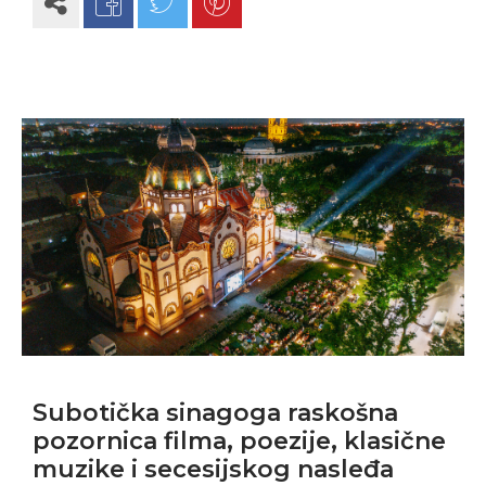
Subotička sinagoga raskošna
pozornica filma, poezije, klasične
muzike i secesijskog nasleđa