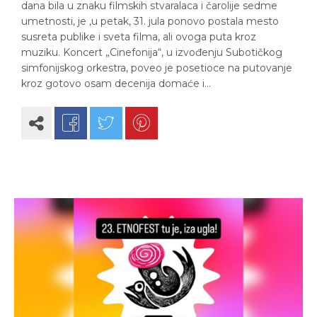
dana bila u znaku filmskih stvaralaca i čarolije sedme
umetnosti, je ‚u petak, 31. jula ponovo postala mesto
susreta publike i sveta filma, ali ovoga puta kroz
muziku. Koncert „Cinefonija“, u izvođenju Subotičkog
simfonijskog orkestra, poveo je posetioce na putovanje
kroz gotovo osam decenija domaće i…