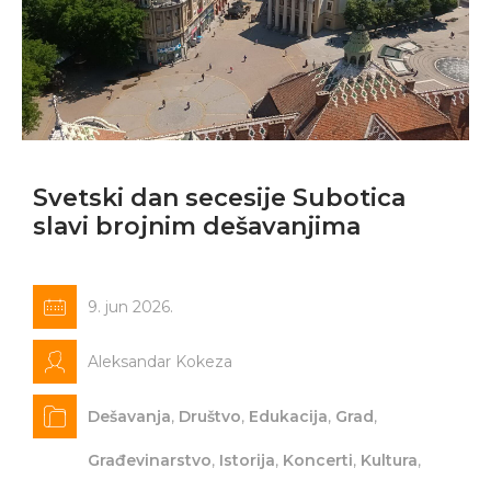
Svetski dan secesije Subotica
slavi brojnim dešavanjima
9. jun 2026.
Aleksandar Kokeza
Dešavanja
,
Društvo
,
Edukacija
,
Grad
,
Građevinarstvo
,
Istorija
,
Koncerti
,
Kultura
,