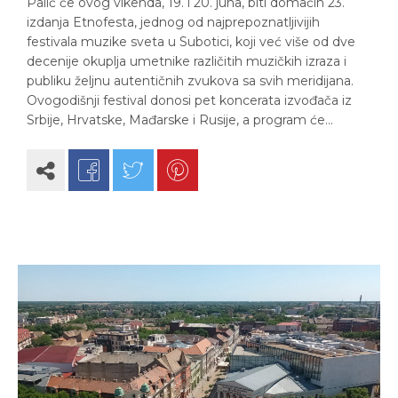
Palić će ovog vikenda, 19. i 20. juna, biti domaćin 23.
izdanja Etnofesta, jednog od najprepoznatljivijih
festivala muzike sveta u Subotici, koji već više od dve
decenije okuplja umetnike različitih muzičkih izraza i
publiku željnu autentičnih zvukova sa svih meridijana.
Ovogodišnji festival donosi pet koncerata izvođača iz
Srbije, Hrvatske, Mađarske i Rusije, a program će…