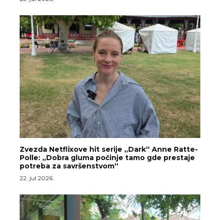
Zvezda Netflixove hit serije „Dark“ Anne Ratte-
Polle: „Dobra gluma počinje tamo gde prestaje
potreba za savršenstvom“
22. jul 2026.