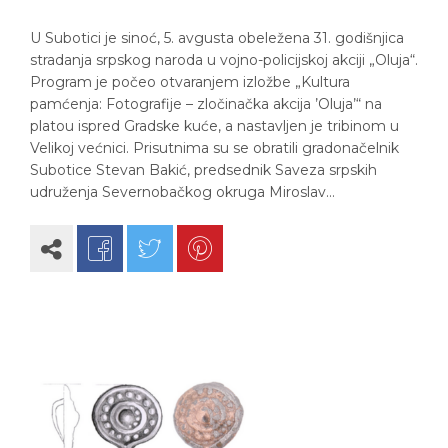
U Subotici je sinoć, 5. avgusta obeležena 31. godišnjica
stradanja srpskog naroda u vojno-policijskoj akciji „Oluja“.
Program je počeo otvaranjem izložbe „Kultura
pamćenja: Fotografije – zločinačka akcija ’Oluja’“ na
platou ispred Gradske kuće, a nastavljen je tribinom u
Velikoj većnici. Prisutnima su se obratili gradonačelnik
Subotice Stevan Bakić, predsednik Saveza srpskih
udruženja Severnobačkog okruga Miroslav…