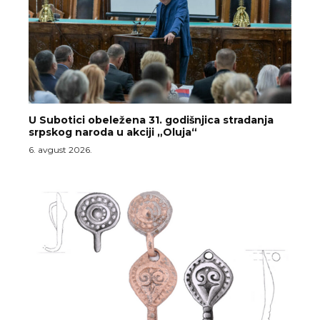
U Subotici obeležena 31. godišnjica stradanja
srpskog naroda u akciji „Oluja“
6. avgust 2026.