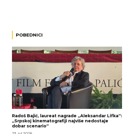
POBEDNICI
Radoš Bajić, laureat nagrade „Aleksandar Lifka“:
„Srpskoj kinematografiji najviše nedostaje
dobar scenario“
23. jul 2026.