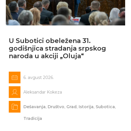
U Subotici obeležena 31.
godišnjica stradanja srpskog
naroda u akciji „Oluja“
6. avgust 2026.
Aleksandar Kokeza
Dešavanja
,
Društvo
,
Grad
,
Istorija
,
Subotica
,
Tradicija