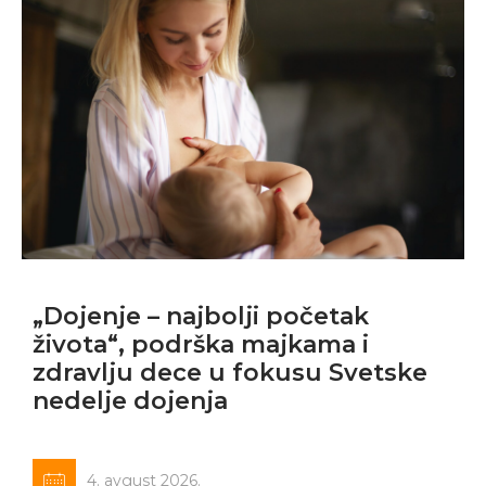
„Dojenje – najbolji početak
života“, podrška majkama i
zdravlju dece u fokusu Svetske
nedelje dojenja
4. avgust 2026.