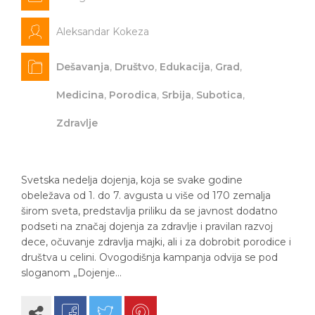
Aleksandar Kokeza
Dešavanja
,
Društvo
,
Edukacija
,
Grad
,
Medicina
,
Porodica
,
Srbija
,
Subotica
,
Zdravlje
Svetska nedelja dojenja, koja se svake godine
obeležava od 1. do 7. avgusta u više od 170 zemalja
širom sveta, predstavlja priliku da se javnost dodatno
podseti na značaj dojenja za zdravlje i pravilan razvoj
dece, očuvanje zdravlja majki, ali i za dobrobit porodice i
društva u celini. Ovogodišnja kampanja odvija se pod
sloganom „Dojenje…