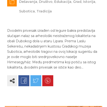
Dešavanja
,
Društvo
,
Edukacija
,
Grad
,
Istorija
,
Subotica
,
Tradicija
Dvodelni privesak izrađen od legure bakra predstavlja
slučajan nalaz sa arheološki neistraženog lokaliteta na
obali Dubokog dola u ataru Lipara. Prema Laslu
Sekerešu, nekadašnjem kustosu Gradskog muzeja
Subotica, arheološki tragovi na ovoj lokaciji sugerišu da
je ovde moglo biti srednjovekovno naselje
Himesegyház. Među predmetima koji potiču sa istog
lokaliteta, dvodelni privesak se ističe kao deo…