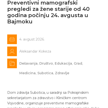
Preventivni mamografski
pregledi za žene starije od 40
godina počinju 24. avgusta u
Bajmoku
4. avgust 2026.
Aleksandar Kokeza
Dešavanja
,
Društvo
,
Edukacija
,
Grad
,
Medicina
,
Subotica
,
Zdravlje
Dom zdravlja Subotica, u saradnji sa Pokrajinskim
sekretarijatom za zdravstvo i Kliničkim centrom
Vojvodine, organizuje preventivne mamografske