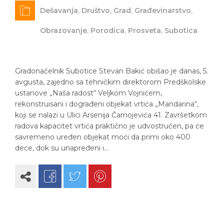
Dešavanja
,
Društvo
,
Grad
,
Građevinarstvo
,
Obrazovanje
,
Porodica
,
Prosveta
,
Subotica
Gradonačelnik Subotice Stevan Bakić obišao je danas, 5.
avgusta, zajedno sa tehničkim direktorom Predškolske
ustanove „Naša radost“ Veljkom Vojnićem,
rekonstruisani i dograđeni objekat vrtića „Mandarina“,
koji se nalazi u Ulici Arsenija Čarnojevića 41. Završetkom
radova kapacitet vrtića praktično je udvostručen, pa će
savremeno uređen objekat moći da primi oko 400
dece, dok su unapređeni i…