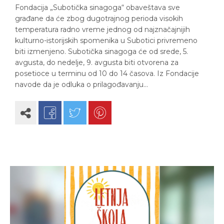
Fondacija „Subotička sinagoga“ obaveštava sve
građane da će zbog dugotrajnog perioda visokih
temperatura radno vreme jednog od najznačajnijih
kulturno-istorijskih spomenika u Subotici privremeno
biti izmenjeno. Subotička sinagoga će od srede, 5.
avgusta, do nedelje, 9. avgusta biti otvorena za
posetioce u terminu od 10 do 14 časova. Iz Fondacije
navode da je odluka o prilagođavanju…