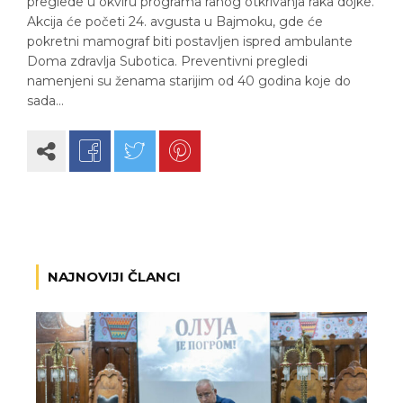
preglede u okviru programa ranog otkrivanja raka dojke.
Akcija će početi 24. avgusta u Bajmoku, gde će
pokretni mamograf biti postavljen ispred ambulante
Doma zdravlja Subotica. Preventivni pregledi
namenjeni su ženama starijim od 40 godina koje do
sada…
NAJNOVIJI ČLANCI