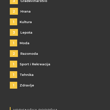
3
Građevinarstvo
2
Hrana
1
Kultura
3
Lepota
1
Moda
2
Razonoda
1
Sport i Rekreacija
1
Tehnika
1
Zdravlje