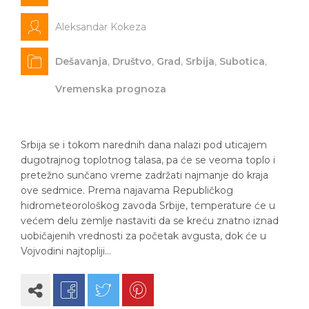
Aleksandar Kokeza
Dešavanja
,
Društvo
,
Grad
,
Srbija
,
Subotica
,
Vremenska prognoza
Srbija se i tokom narednih dana nalazi pod uticajem
dugotrajnog toplotnog talasa, pa će se veoma toplo i
pretežno sunčano vreme zadržati najmanje do kraja
ove sedmice. Prema najavama Republičkog
hidrometeorološkog zavoda Srbije, temperature će u
većem delu zemlje nastaviti da se kreću znatno iznad
uobičajenih vrednosti za početak avgusta, dok će u
Vojvodini najtopliji…