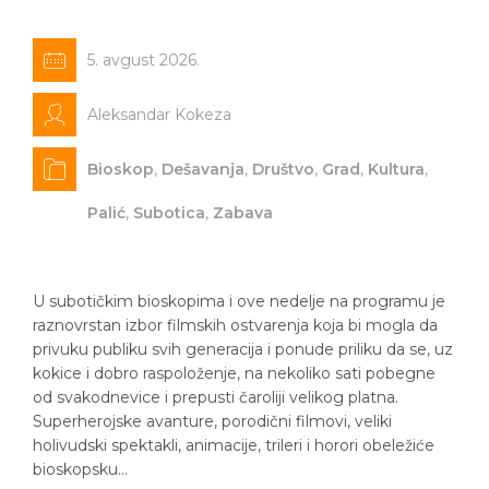
5. avgust 2026.
Aleksandar Kokeza
Bioskop
,
Dešavanja
,
Društvo
,
Grad
,
Kultura
,
Palić
,
Subotica
,
Zabava
U subotičkim bioskopima i ove nedelje na programu je
raznovrstan izbor filmskih ostvarenja koja bi mogla da
privuku publiku svih generacija i ponude priliku da se, uz
kokice i dobro raspoloženje, na nekoliko sati pobegne
od svakodnevice i prepusti čaroliji velikog platna.
Superherojske avanture, porodični filmovi, veliki
holivudski spektakli, animacije, trileri i horori obeležiće
bioskopsku…