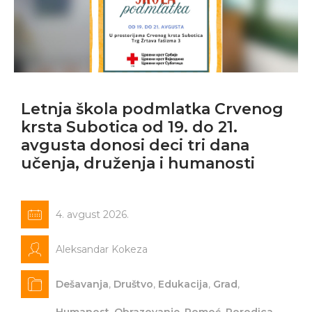
Letnja škola podmlatka Crvenog
krsta Subotica od 19. do 21.
avgusta donosi deci tri dana
učenja, druženja i humanosti
4. avgust 2026.
Aleksandar Kokeza
Dešavanja
,
Društvo
,
Edukacija
,
Grad
,
Humanost
,
Obrazovanje
,
Pomoć
,
Porodica
,