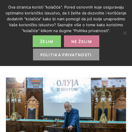
Ova stranica koristi "kolačiće". Pored osnovnih koje osiguravaju
optimalno korisničko iskustvo, da li želite da dozvolite i korišćenje
dodatnih "kolačića" kako bi nam pomogli da još bolje unapredimo
Vaše korisničko iskustvo? Saznajte više o tome kako koristimo
KATEGORIJA:
"kolačiće" klikom na dugme "Politika privatnosti".
GRAD
ŽELIM
NE ŽELIM
POLITIKA PRIVATNOSTI
HOME
>
GRAD