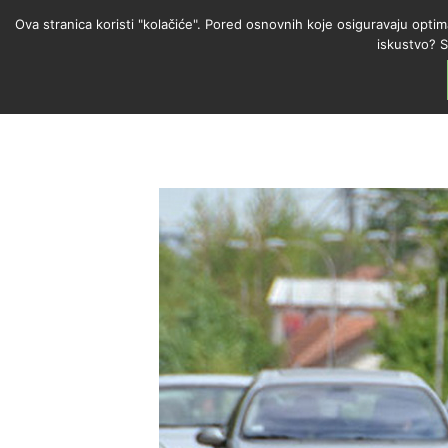
Ova stranica koristi "kolačiće". Pored osnovnih koje osiguravaju optim
iskustvo? S