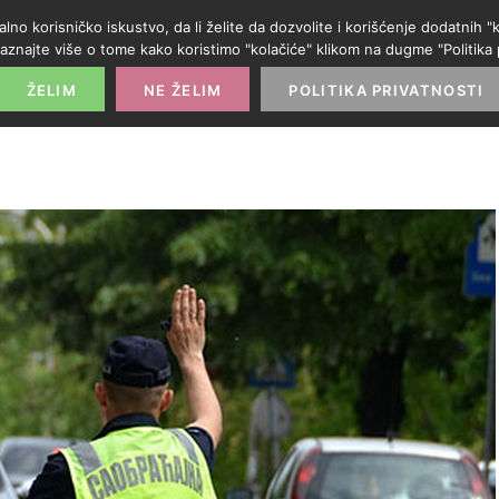
alno korisničko iskustvo, da li želite da dozvolite i korišćenje dodatnih
aznajte više o tome kako koristimo "kolačiće" klikom na dugme "Politika p
POČETNA
PROMO IZLOG
PARTNERI
KATE
ŽELIM
NE ŽELIM
POLITIKA PRIVATNOSTI