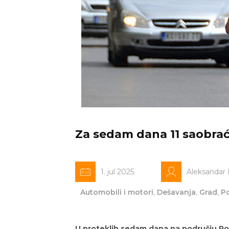
Za sedam dana 11 saobrać
1. jul 2025.
Aleksandar
Automobili i motori
,
Dešavanja
,
Grad
,
Po
U proteklih sedam dana na području Pol