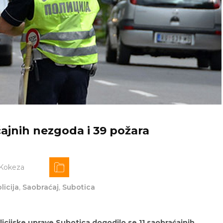
ajnih nezgoda i 39 požara
 Kokeza
licija
,
Saobraćaj
,
Subotica
icijske uprave Subotica dogodilo se 11 saobraćajnih