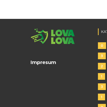
KA
0
3
Impresum
2
1
3
1