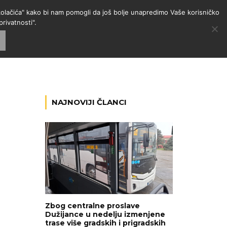
 "kolačića" kako bi nam pomogli da još bolje unapredimo Vaše korisničko
rivatnosti".
GORIJE
VESTI
RADIO
NAJNOVIJI ČLANCI
Zbog centralne proslave
Dužijance u nedelju izmenjene
trase više gradskih i prigradskih