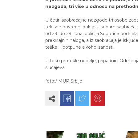
nezgoda, tri više u odnosu na prethodn
U četiri saobraćajne nezgode tri osobe zado
telesne povrede, dok je u sedam saobraćajn
od 29. do 29. juna, policija Subotice podnel
prekršajnih naloga, a iz saobraćaja je iskl
teške ili potpune alkoholisanosti.
U toku protekle nedelje, pripadnici Odeljenj
slučajeva.
foto:/ MUP Srbije