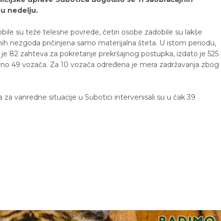
u nedelju.
bile su teže telesne povrede, četiri osobe zadobile su lakše
ih nezgoda pričinjena samo materijalna šteta. U istom periodu,
a je 82 zahteva za pokretanje prekršajnog postupka, izdato je 525
jučeno 49 vozača. Za 10 vozača određena je mera zadržavanja zbog
a za vanredne situacije u Subotici intervenisali su u čak 39