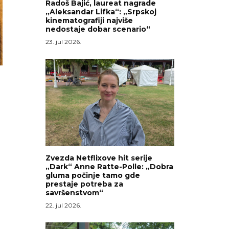
Radoš Bajić, laureat nagrade
„Aleksandar Lifka“: „Srpskoj
kinematografiji najviše
nedostaje dobar scenario“
23. jul 2026.
Zvezda Netflixove hit serije
„Dark“ Anne Ratte-Polle: „Dobra
gluma počinje tamo gde
prestaje potreba za
savršenstvom“
22. jul 2026.