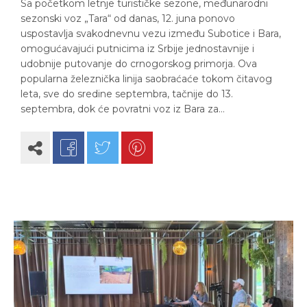
Sa početkom letnje turističke sezone, međunarodni
sezonski voz „Tara“ od danas, 12. juna ponovo
uspostavlja svakodnevnu vezu između Subotice i Bara,
omogućavajući putnicima iz Srbije jednostavnije i
udobnije putovanje do crnogorskog primorja. Ova
popularna železnička linija saobraćaće tokom čitavog
leta, sve do sredine septembra, tačnije do 13.
septembra, dok će povratni voz iz Bara za…