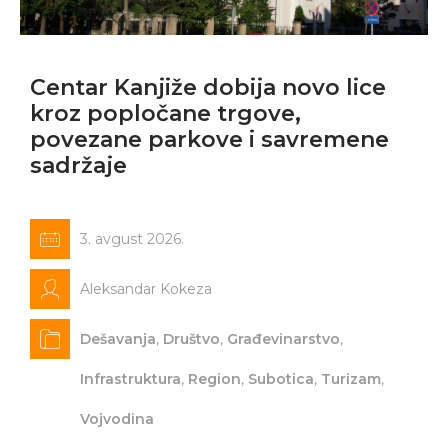
Centar Kanjiže dobija novo lice
kroz popločane trgove,
povezane parkove i savremene
sadržaje
3. avgust 2026.
Aleksandar Kokeza
Dešavanja
,
Društvo
,
Građevinarstvo
,
Infrastruktura
,
Region
,
Subotica
,
Turizam
,
Vojvodina