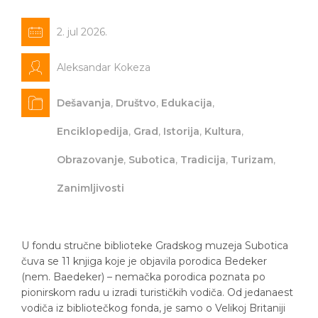
2. jul 2026.
Aleksandar Kokeza
Dešavanja
,
Društvo
,
Edukacija
,
Enciklopedija
,
Grad
,
Istorija
,
Kultura
,
Obrazovanje
,
Subotica
,
Tradicija
,
Turizam
,
Zanimljivosti
U fondu stručne biblioteke Gradskog muzeja Subotica
čuva se 11 knjiga koje je objavila porodica Bedeker
(nem. Baedeker) – nemačka porodica poznata po
pionirskom radu u izradi turističkih vodiča. Od jedanaest
vodiča iz bibliotečkog fonda, je samo o Velikoj Britaniji