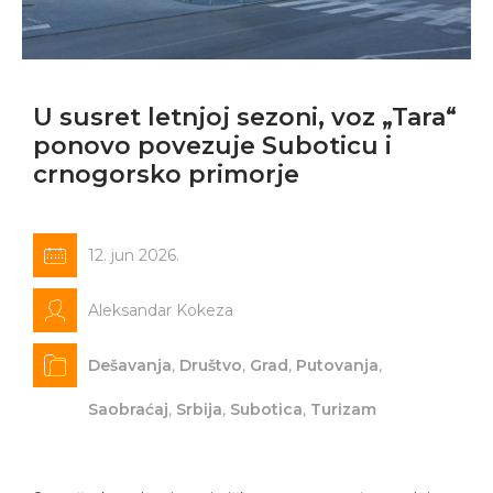
U susret letnjoj sezoni, voz „Tara“
ponovo povezuje Suboticu i
crnogorsko primorje
12. jun 2026.
Aleksandar Kokeza
Dešavanja
,
Društvo
,
Grad
,
Putovanja
,
Saobraćaj
,
Srbija
,
Subotica
,
Turizam