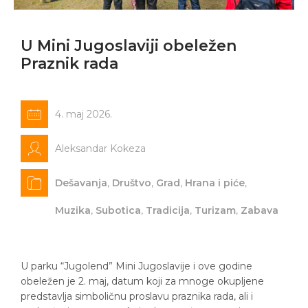
U Mini Jugoslaviji obeležen
Praznik rada
4. maj 2026.
Aleksandar Kokeza
Dešavanja
,
Društvo
,
Grad
,
Hrana i piće
,
Muzika
,
Subotica
,
Tradicija
,
Turizam
,
Zabava
U parku “Jugolend” Mini Jugoslavije i ove godine
obeležen je 2. maj, datum koji za mnoge okupljene
predstavlja simboličnu proslavu praznika rada, ali i