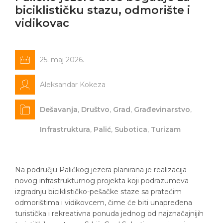
biciklističku stazu, odmorište i
vidikovac
25. maj 2026.
Aleksandar Kokeza
Dešavanja
,
Društvo
,
Grad
,
Građevinarstvo
,
Infrastruktura
,
Palić
,
Subotica
,
Turizam
Na području Palićkog jezera planirana je realizacija
novog infrastrukturnog projekta koji podrazumeva
izgradnju biciklističko-pešačke staze sa pratećim
odmorištima i vidikovcem, čime će biti unapređena
turistička i rekreativna ponuda jednog od najznačajnijih