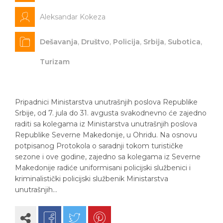
Aleksandar Kokeza
Dešavanja
,
Društvo
,
Policija
,
Srbija
,
Subotica
,
Turizam
Pripadnici Ministarstva unutrašnjih poslova Republike
Srbije, od 7. jula do 31. avgusta svakodnevno će zajedno
raditi sa kolegama iz Ministarstva unutrašnjih poslova
Republike Severne Makedonije, u Ohridu. Na osnovu
potpisanog Protokola o saradnji tokom turističke
sezone i ove godine, zajedno sa kolegama iz Severne
Makedonije radiće uniformisani policijski službenici i
kriminalistički policijski službenik Ministarstva
unutrašnjih…