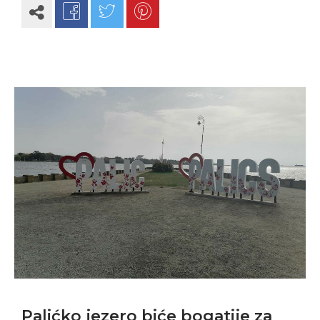
Palićko jezero biće bogatije za