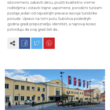
istovremeno zabaviti decu, pružiti kvalitetno vreme
roditeljima i ostaviti trajne uspomene, porodični turizam
postaje jedan od najvažnijih pravaca razvoja turističke
ponude. Upravo na tom putu Subotica poslednjih
godina gradi prepoznatljiv identitet, a najnoviji koraci
potvrđuju da ovaj grad želi da…