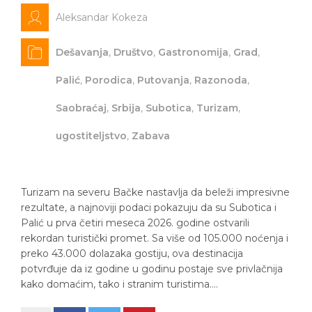
Aleksandar Kokeza
Dešavanja
,
Društvo
,
Gastronomija
,
Grad
,
Palić
,
Porodica
,
Putovanja
,
Razonoda
,
Saobraćaj
,
Srbija
,
Subotica
,
Turizam
,
ugostiteljstvo
,
Zabava
Turizam na severu Bačke nastavlja da beleži impresivne
rezultate, a najnoviji podaci pokazuju da su Subotica i
Palić u prva četiri meseca 2026. godine ostvarili
rekordan turistički promet. Sa više od 105.000 noćenja i
preko 43.000 dolazaka gostiju, ova destinacija
potvrđuje da iz godine u godinu postaje sve privlačnija
kako domaćim, tako i stranim turistima….