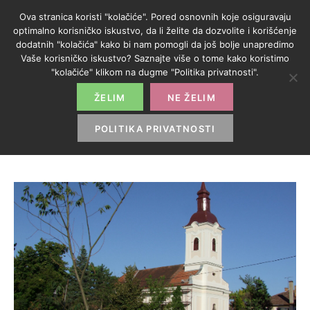
Ova stranica koristi "kolačiće". Pored osnovnih koje osiguravaju
optimalno korisničko iskustvo, da li želite da dozvolite i korišćenje
dodatnih "kolačića" kako bi nam pomogli da još bolje unapredimo
Vaše korisničko iskustvo? Saznajte više o tome kako koristimo
KATEGORIJA:
"kolačiće" klikom na dugme "Politika privatnosti".
TURIZAM
ŽELIM
NE ŽELIM
POLITIKA PRIVATNOSTI
HOME
>
TURIZAM