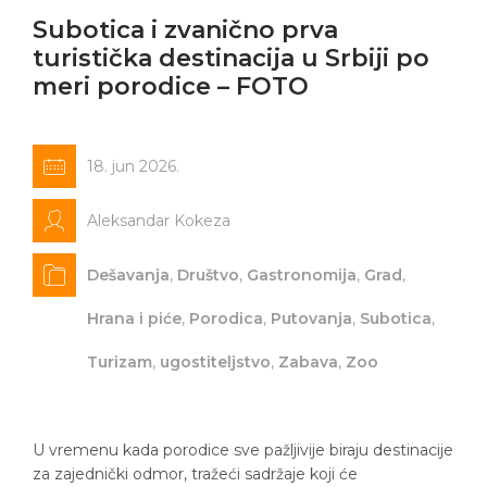
Subotica i zvanično prva
turistička destinacija u Srbiji po
meri porodice – FOTO
18. jun 2026.
Aleksandar Kokeza
Dešavanja
,
Društvo
,
Gastronomija
,
Grad
,
Hrana i piće
,
Porodica
,
Putovanja
,
Subotica
,
Turizam
,
ugostiteljstvo
,
Zabava
,
Zoo
U vremenu kada porodice sve pažljivije biraju destinacije
za zajednički odmor, tražeći sadržaje koji će