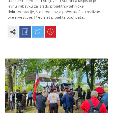
turističkih centara u Srbiji. Grad Subotica raspisao je
javnu nabavku za izradu projektno-tehničke
dokumentacije, što predstavlja početnu fazu realizacije
ove investicije. Predmet projekta obuhvata…