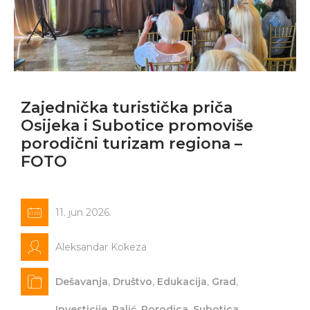
Zajednička turistička priča
Osijeka i Subotice promoviše
porodični turizam regiona –
FOTO
11. jun 2026.
Aleksandar Kokeza
Dešavanja
,
Društvo
,
Edukacija
,
Grad
,
Investicije
,
Palić
,
Porodica
,
Subotica
,