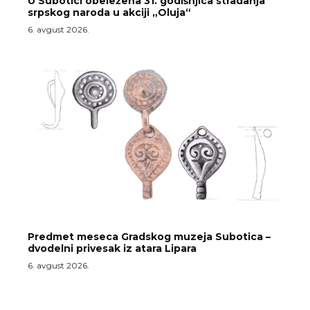
U Subotici obeležena 31. godišnjica stradanja
srpskog naroda u akciji „Oluja“
6. avgust 2026.
Predmet meseca Gradskog muzeja Subotica –
dvodelni privesak iz atara Lipara
6. avgust 2026.