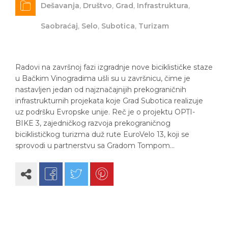
Dešavanja
,
Društvo
,
Grad
,
Infrastruktura
,
Saobraćaj
,
Selo
,
Subotica
,
Turizam
Radovi na završnoj fazi izgradnje nove biciklističke staze
u Bačkim Vinogradima ušli su u završnicu, čime je
nastavljen jedan od najznačajnijih prekograničnih
infrastrukturnih projekata koje Grad Subotica realizuje
uz podršku Evropske unije. Reč je o projektu OPTI-
BIKE 3, zajedničkog razvoja prekograničnog
biciklističkog turizma duž rute EuroVelo 13, koji se
sprovodi u partnerstvu sa Gradom Tompom…