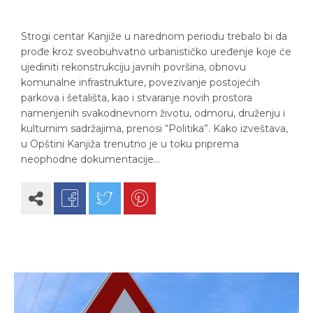
Strogi centar Kanjiže u narednom periodu trebalo bi da
prođe kroz sveobuhvatno urbanističko uređenje koje će
ujediniti rekonstrukciju javnih površina, obnovu
komunalne infrastrukture, povezivanje postojećih
parkova i šetališta, kao i stvaranje novih prostora
namenjenih svakodnevnom životu, odmoru, druženju i
kulturnim sadržajima, prenosi “Politika”. Kako izveštava,
u Opštini Kanjiža trenutno je u toku priprema
neophodne dokumentacije…