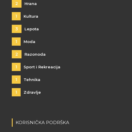
2
Hrana
1
Kultura
3
Lepota
1
Moda
2
Razonoda
1
Sport i Rekreacija
1
Tehnika
1
Zdravlje
KORISNIČKA PODRŠKA