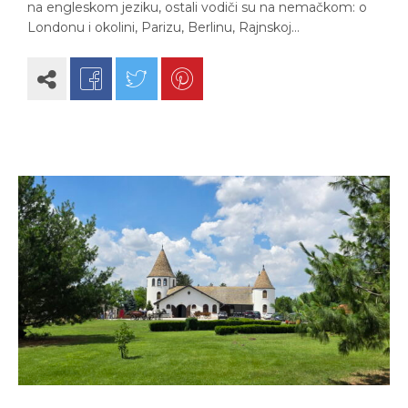
na engleskom jeziku, ostali vodiči su na nemačkom: o
Londonu i okolini, Parizu, Berlinu, Rajnskoj…