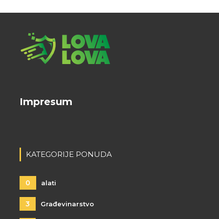
Impresum
KATEGORIJE PONUDA
0
alati
3
Građevinarstvo