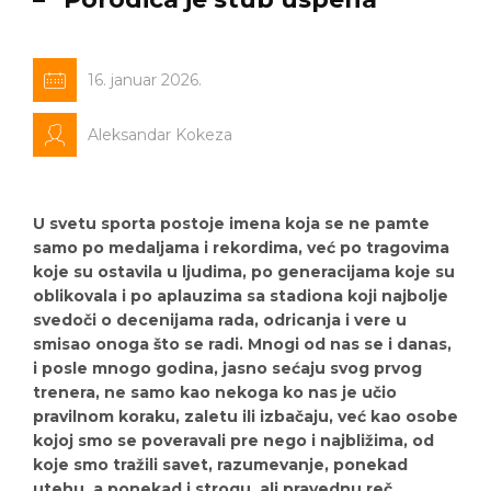
16. januar 2026.
Aleksandar Kokeza
U svetu sporta postoje imena koja se ne pamte
samo po medaljama i rekordima, već po tragovima
koje su ostavila u ljudima, po generacijama koje su
oblikovala i po aplauzima sa stadiona koji najbolje
svedoči o decenijama rada, odricanja i vere u
smisao onoga što se radi. Mnogi od nas se i danas,
i posle mnogo godina, jasno sećaju svog prvog
trenera, ne samo kao nekoga ko nas je učio
pravilnom koraku, zaletu ili izbačaju, već kao osobe
kojoj smo se poveravali pre nego i najbližima, od
koje smo tražili savet, razumevanje, ponekad
utehu, a ponekad i strogu, ali pravednu reč.