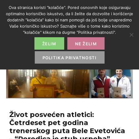
Ova stranica koristi "kolačiće". Pored osnovnih koje osiguravaju
optimalno korisničko iskustvo, da li želite da dozvolite i korišćenje
dodatnih "kolačića" kako bi nam pomogli da još bolje unapredimo
Vaše korisničko iskustvo? Saznajte više o tome kako koristimo
"kolačiće" klikom na dugme "Politika privatnosti".
ŽELIM
NE ŽELIM
POLITIKA PRIVATNOSTI
Život posvećen atletici:
Četrdeset pet godina
trenerskog puta Bele Evetovića
– “Porodica je stub uspeha”