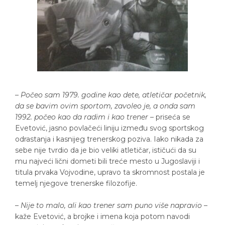
–
Počeo sam 1979. godine kao dete, atletičar početnik,
da se bavim ovim sportom, zavoleo je, a onda sam
1992. počeo kao da radim i kao trener
– priseća se
Evetović, jasno povlačeći liniju između svog sportskog
odrastanja i kasnijeg trenerskog poziva. Iako nikada za
sebe nije tvrdio da je bio veliki atletičar, ističući da su
mu najveći lični dometi bili treće mesto u Jugoslaviji i
titula prvaka Vojvodine, upravo ta skromnost postala je
temelj njegove trenerske filozofije.
–
Nije to malo, ali kao trener sam puno više napravio
–
kaže Evetović, a brojke i imena koja potom navodi