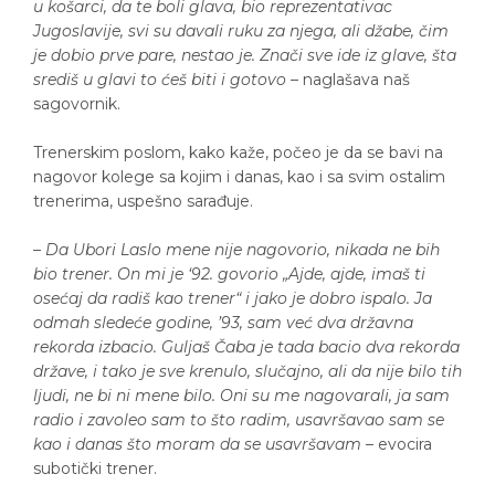
u košarci, da te boli glava, bio reprezentativac
Jugoslavije, svi su davali ruku za njega, ali džabe, čim
je dobio prve pare, nestao je. Znači sve ide iz glave, šta
središ u glavi to ćeš biti i gotovo
– naglašava naš
sagovornik.
Trenerskim poslom, kako kaže, počeo je da se bavi na
nagovor kolege sa kojim i danas, kao i sa svim ostalim
trenerima, uspešno sarađuje.
–
Da Ubori Laslo mene nije nagovorio, nikada ne bih
bio trener. On mi je ‘92. govorio „Ajde, ajde, imaš ti
osećaj da radiš kao trener“ i jako je dobro ispalo. Ja
odmah sledeće godine, ’93, sam već dva državna
rekorda izbacio. Guljaš Čaba je tada bacio dva rekorda
države, i tako je sve krenulo, slučajno, ali da nije bilo tih
ljudi, ne bi ni mene bilo. Oni su me nagovarali, ja sam
radio i zavoleo sam to što radim, usavršavao sam se
kao i danas što moram da se usavršavam
– evocira
subotički trener.