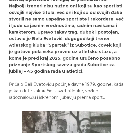
Najbolji treneri nisu nužno oni koji su kao sportisti
osvojili najviše titula, već oni koji su od svojih đaka
stvorili ne samo uspešne sportiste i rekordere, već
i ljude sa jasnim vrednostima, radnim navikama i
karakterom. Upravo takav trag, dubok i postojan,
ostavio je Bela Evetović, dugogodišnji trener
Atletskog kluba “Spartak” iz Subotice, čovek koji
je gotovo pola veka proveo uz atletsku stazu, a
kome je pred kraj 2025. godine uručeno posebno
priznanje Sportskog saveza grada Subotice za
jubilej – 45 godina rada u atletici.
Priča o Beli Evetoviću počinje davne 1979. godine, kada
je kao dete zakoračio u svet atletike, vođen
radoznalošću i iskrenom ljubavlju prema sportu.