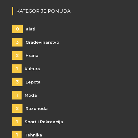
KATEGORIJE PONUDA
0
alati
3
Građevinarstvo
2
Hrana
1
Kultura
3
Lepota
1
Moda
2
Razonoda
1
Sport i Rekreacija
1
Tehnika