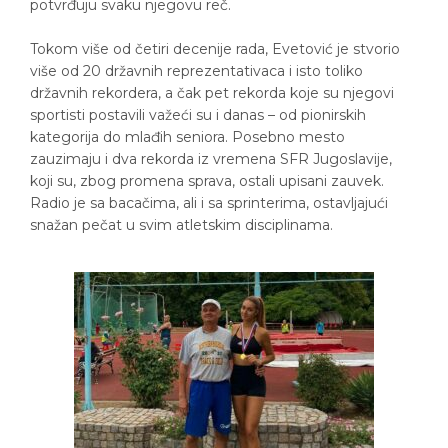
potvrđuju svaku njegovu reč.
Tokom više od četiri decenije rada, Evetović je stvorio
više od 20 državnih reprezentativaca i isto toliko
državnih rekordera, a čak pet rekorda koje su njegovi
sportisti postavili važeći su i danas – od pionirskih
kategorija do mlađih seniora. Posebno mesto
zauzimaju i dva rekorda iz vremena SFR Jugoslavije,
koji su, zbog promena sprava, ostali upisani zauvek.
Radio je sa bacačima, ali i sa sprinterima, ostavljajući
snažan pečat u svim atletskim disciplinama.