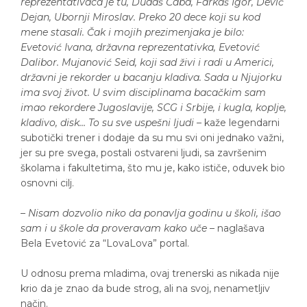
reprezentativaca je tu, Dudaš Čaba, Farkaš Igor, Dević
Dejan, Ubornji Miroslav. Preko 20 dece koji su kod
mene stasali. Čak i mojih prezimenjaka je bilo:
Evetović Ivana, državna reprezentativka, Evetović
Dalibor. Mujanović Seid, koji sad živi i radi u Americi,
državni je rekorder u bacanju kladiva. Sada u Njujorku
ima svoj život. U svim disciplinama bacačkim sam
imao rekordere Jugoslavije, SCG i Srbije, i kugla, koplje,
kladivo, disk… To su sve uspešni ljudi
– kaže legendarni
subotički trener i dodaje da su mu svi oni jednako važni,
jer su pre svega, postali ostvareni ljudi, sa završenim
školama i fakultetima, što mu je, kako ističe, oduvek bio
osnovni cilj.
–
Nisam dozvolio niko da ponavlja godinu u školi, išao
sam i u škole da proveravam kako uče
– naglašava
Bela Evetović za “LovaLova” portal.
U odnosu prema mladima, ovaj trenerski as nikada nije
krio da je znao da bude strog, ali na svoj, nenametljiv
način.