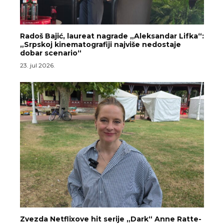
Radoš Bajić, laureat nagrade „Aleksandar Lifka“:
„Srpskoj kinematografiji najviše nedostaje
dobar scenario“
23. jul 2026.
Zvezda Netflixove hit serije „Dark“ Anne Ratte-