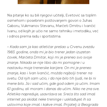
Na pitanje ko su bili njegovi učitelji, Evetović sa toplim
osmehom i posebnim poštovanjem govori o Juhas
Gaboru, Vukmanov Stevanu, Marčeti Dmitru i Ivančić
Ivanu, od kojih je učio ne samo tehniku i metodiku, već
i odnos prema radu i sportistima.
–
Kada sam ja kao atletičar prešao u Crvenu zvezdu
1983. godine, onda mi je bio trener jedan izuzetan
čovek, Marčeta Dmitar, koji mi je preneo svo svoje
znanje. Nikada se nije libio da mi pomogne i u
nastavku moje trenerske karijere. On mi je preneo
znanje, kao i Ivan Ivančić, možda najbolji trener na
svetu. Od njih sam učio, i da nije bilo tih ljudi, ne bi ni
mene bilo. Ja i sad učim, gde god odem ja učim. Imam
61 godinu, ali moram i danas da učim. Niko ne zna sve.
Atletika napreduje, usavršava se. Sreća što sad imaš
internet pa skidaš neke treninge i usklađuješ ih sa
uslovima koje imaš i kakve imaš. Prijatelj iz Beograda