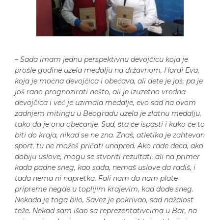
–
Sada imam jednu perspektivnu devojčicu koja je
prošle godine uzela medalju na državnom, Hardi Eva,
koja je moćna devojčica i obećava, ali dete je još, pa je
još rano prognozirati nešto, ali je izuzetno vredna
devojčica i već je uzimala medalje, evo sad na ovom
zadnjem mitingu u Beogradu uzela je zlatnu medalju,
tako da je ona obećanje. Sad, šta će ispasti i kako će to
biti do kraja, nikad se ne zna. Znaš, atletika je zahtevan
sport, tu ne možeš pričati unapred. Ako rade deca, ako
dobiju uslove, mogu se stvoriti rezultati, ali na primer
kada padne sneg, kao sada, nemaš uslove da radiš, i
tada nema ni napretka. Fali nam da nam plate
pripreme negde u toplijim krajevim, kad dođe sneg.
Nekada je toga bilo, Savez je pokrivao, sad nažalost
teže. Nekad sam išao sa reprezentativcima u Bar, na