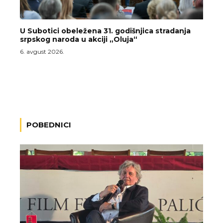
U Subotici obeležena 31. godišnjica stradanja
srpskog naroda u akciji „Oluja“
6. avgust 2026.
POBEDNICI