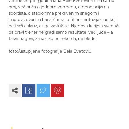
Četrdeset pet godina rada Bele Evetovića nisu samo
broj, već priča o jednom vremenu, o generacijama
sportista, o stadionima prekrivenim snegom i
improvizovanim bacalištima, o tihom entuzijazmu koji
ne traži aplauz, ali ga zaslužuje. Njegova karijera svedoči
da pravi trener ne gradi samo rezultate, već ljude – a
takvi tragovi, za razliku od rekorda, ne blede.
foto:/ustupljene fotografije Bela Evetović