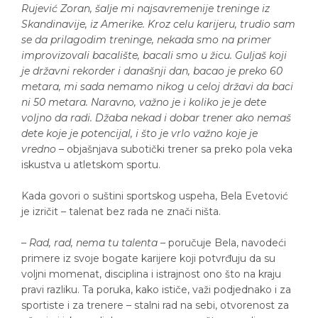
Rujević Zoran, šalje mi najsavremenije treninge iz
Skandinavije, iz Amerike. Kroz celu karijeru, trudio sam
se da prilagodim treninge, nekada smo na primer
improvizovali bacalište, bacali smo u žicu. Guljaš koji
je državni rekorder i današnji dan, bacao je preko 60
metara, mi sada nemamo nikog u celoj državi da baci
ni 50 metara. Naravno, važno je i koliko je je dete
voljno da radi. Džaba nekad i dobar trener ako nemaš
dete koje je potencijal, i što je vrlo važno koje je
vredno
– objašnjava subotički trener sa preko pola veka
iskustva u atletskom sportu.
Kada govori o suštini sportskog uspeha, Bela Evetović
je izričit – talenat bez rada ne znači ništa.
–
Rad, rad, nema tu talenta
– poručuje Bela, navodeći
primere iz svoje bogate karijere koji potvrđuju da su
voljni momenat, disciplina i istrajnost ono što na kraju
pravi razliku. Ta poruka, kako ističe, važi podjednako i za
sportiste i za trenere – stalni rad na sebi, otvorenost za