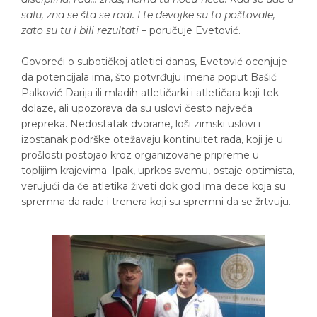
salu, zna se šta se radi. I te devojke su to poštovale,
zato su tu i bili rezultati
– poručuje Evetović.
Govoreći o subotičkoj atletici danas, Evetović ocenjuje
da potencijala ima, što potvrđuju imena poput Bašić
Palković Darija ili mladih atletičarki i atletičara koji tek
dolaze, ali upozorava da su uslovi često najveća
prepreka. Nedostatak dvorane, loši zimski uslovi i
izostanak podrške otežavaju kontinuitet rada, koji je u
prošlosti postojao kroz organizovane pripreme u
toplijim krajevima. Ipak, uprkos svemu, ostaje optimista,
verujući da će atletika živeti dok god ima dece koja su
spremna da rade i trenera koji su spremni da se žrtvuju.