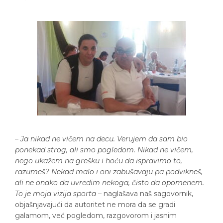
–
Ja nikad ne vičem na decu. Verujem da sam bio
ponekad strog, ali smo pogledom. Nikad ne vičem,
nego ukažem na grešku i hoću da ispravimo to,
razumeš? Nekad malo i oni zabušavaju pa podvikneš,
ali ne onako da uvredim nekoga, čisto da opomenem.
To je moja vizija sporta
– naglašava naš sagovornik,
objašnjavajući da autoritet ne mora da se gradi
galamom, već pogledom, razgovorom i jasnim