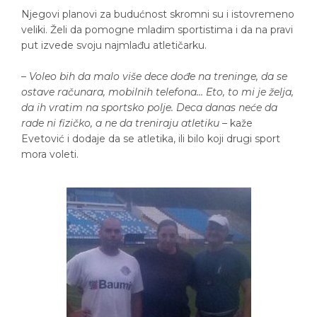
Njegovi planovi za budućnost skromni su i istovremeno
veliki. Želi da pomogne mladim sportistima i da na pravi
put izvede svoju najmlađu atletičarku.
–
Voleo bih da malo više dece dođe na treninge, da se
ostave računara, mobilnih telefona… Eto, to mi je želja,
da ih vratim na sportsko polje. Deca danas neće da
rade ni fizičko, a ne da treniraju atletiku
– kaže
Evetović i dodaje da se atletika, ili bilo koji drugi sport
mora voleti.