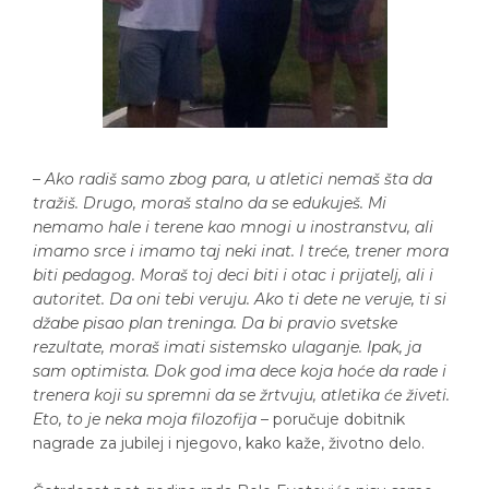
–
Ako radiš samo zbog para, u atletici nemaš šta da
tražiš. Drugo, moraš stalno da se edukuješ. Mi
nemamo hale i terene kao mnogi u inostranstvu, ali
imamo srce i imamo taj neki inat. I treće, trener mora
biti pedagog. Moraš toj deci biti i otac i prijatelj, ali i
autoritet. Da oni tebi veruju. Ako ti dete ne veruje, ti si
džabe pisao plan treninga. Da bi pravio svetske
rezultate, moraš imati sistemsko ulaganje. Ipak, ja
sam optimista. Dok god ima dece koja hoće da rade i
trenera koji su spremni da se žrtvuju, atletika će živeti.
Eto, to je neka moja filozofija
– poručuje dobitnik
nagrade za jubilej i njegovo, kako kaže, životno delo.