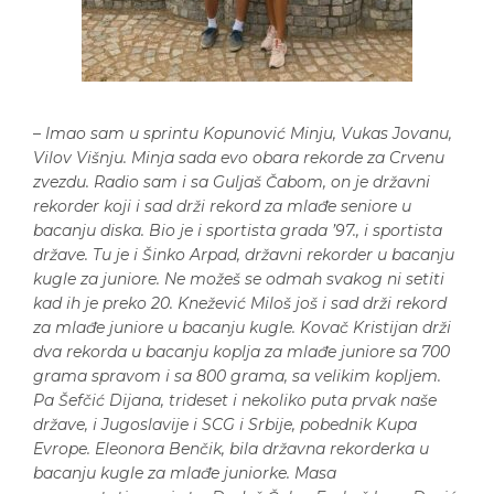
–
Imao sam u sprintu Kopunović Minju, Vukas Jovanu,
Vilov Višnju. Minja sada evo obara rekorde za Crvenu
zvezdu. Radio sam i sa Guljaš Čabom, on je državni
rekorder koji i sad drži rekord za mlađe seniore u
bacanju diska. Bio je i sportista grada ’97., i sportista
države. Tu je i Šinko Arpad, državni rekorder u bacanju
kugle za juniore. Ne možeš se odmah svakog ni setiti
kad ih je preko 20. Knežević Miloš još i sad drži rekord
za mlađe juniore u bacanju kugle. Kovač Kristijan drži
dva rekorda u bacanju koplja za mlađe juniore sa 700
grama spravom i sa 800 grama, sa velikim kopljem.
Pa Šefčić Dijana, trideset i nekoliko puta prvak naše
države, i Jugoslavije i SCG i Srbije, pobednik Kupa
Evrope. Eleonora Benčik, bila državna rekorderka u
bacanju kugle za mlađe juniorke. Masa