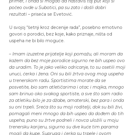
primer, i onda si mogao da nastaviš taj put koji si
počeo ovde u Subotici, pa su zato i došli dobri
rezultati
– priseća se Evetović.
U svojoj “šetnji kroz decenije rada”, posebno emotivno
govori o porodici, bez koje, kako priznaje, ništa od
uspeha ne bi bilo moguće.
–
Imam izuzetne prijatelje koji pomažu, ali moram da
kažem da bez moje porodice sigurno ne bih uspeo ovo
da uradim. To je jako veliko odricanje, to su osetili moji
unuci, ćerka i žena. Oni su bili žrtva ovog mog uspeha
u trenerskom radu. Sportistima morate da se
posvetite, bio sam atletičarima i otac i majka, mnogo
sam brinuo oko svakog sportiste, a sve što sam radio
za atletiku bilo je za džabe, amaterski, bez para i onda
su oni trpeli. Sreća što su moji roditelji, dok su bili živi,
pomagali meni mnogo da bih uspeo da dođem do tih
uspeha, puno su žrtve podneli i novca uložili u moju
trenersku karijeru, sigurno su dve kuće tim parama
mogli da kupe. Supruga i ćerka su trpele i ovom