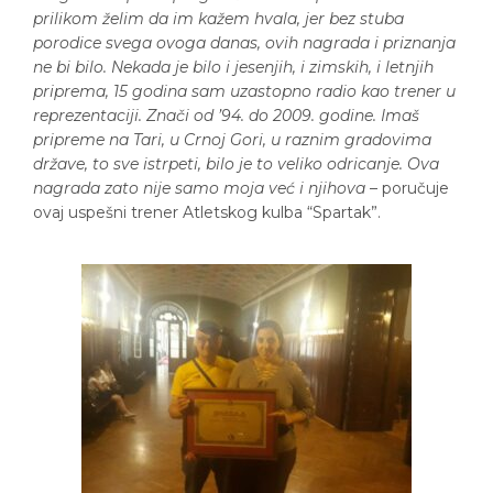
prilikom želim da im kažem hvala, jer bez stuba
porodice svega ovoga danas, ovih nagrada i priznanja
ne bi bilo. Nekada je bilo i jesenjih, i zimskih, i letnjih
priprema, 15 godina sam uzastopno radio kao trener u
reprezentaciji. Znači od ’94. do 2009. godine. Imaš
pripreme na Tari, u Crnoj Gori, u raznim gradovima
države, to sve istrpeti, bilo je to veliko odricanje. Ova
nagrada zato nije samo moja već i njihova
– poručuje
ovaj uspešni trener Atletskog kulba “Spartak”.