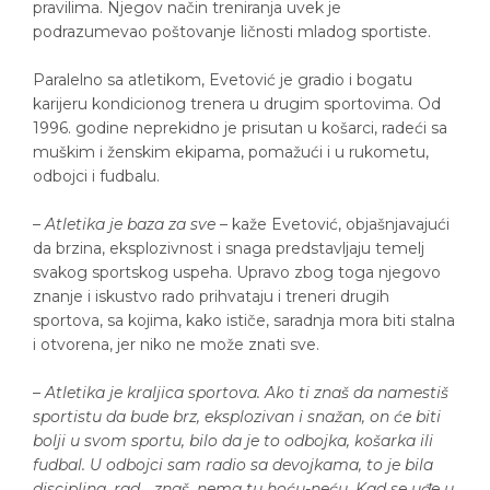
pravilima. Njegov način treniranja uvek je
podrazumevao poštovanje ličnosti mladog sportiste.
Paralelno sa atletikom, Evetović je gradio i bogatu
karijeru kondicionog trenera u drugim sportovima. Od
1996. godine neprekidno je prisutan u košarci, radeći sa
muškim i ženskim ekipama, pomažući i u rukometu,
odbojci i fudbalu.
–
Atletika je baza za sve
– kaže Evetović, objašnjavajući
da brzina, eksplozivnost i snaga predstavljaju temelj
svakog sportskog uspeha. Upravo zbog toga njegovo
znanje i iskustvo rado prihvataju i treneri drugih
sportova, sa kojima, kako ističe, saradnja mora biti stalna
i otvorena, jer niko ne može znati sve.
–
Atletika je kraljica sportova. Ako ti znaš da namestiš
sportistu da bude brz, eksplozivan i snažan, on će biti
bolji u svom sportu, bilo da je to odbojka, košarka ili
fudbal. U odbojci sam radio sa devojkama, to je bila
disciplina, rad… znaš, nema tu hoću-neću. Kad se uđe u