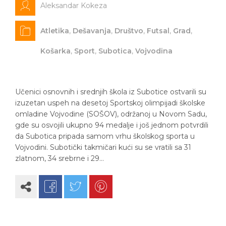
Aleksandar Kokeza
Atletika
,
Dešavanja
,
Društvo
,
Futsal
,
Grad
,
Košarka
,
Sport
,
Subotica
,
Vojvodina
Učenici osnovnih i srednjih škola iz Subotice ostvarili su
izuzetan uspeh na desetoj Sportskoj olimpijadi školske
omladine Vojvodine (SOŠOV), održanoj u Novom Sadu,
gde su osvojili ukupno 94 medalje i još jednom potvrdili
da Subotica pripada samom vrhu školskog sporta u
Vojvodini. Subotički takmičari kući su se vratili sa 31
zlatnom, 34 srebrne i 29…