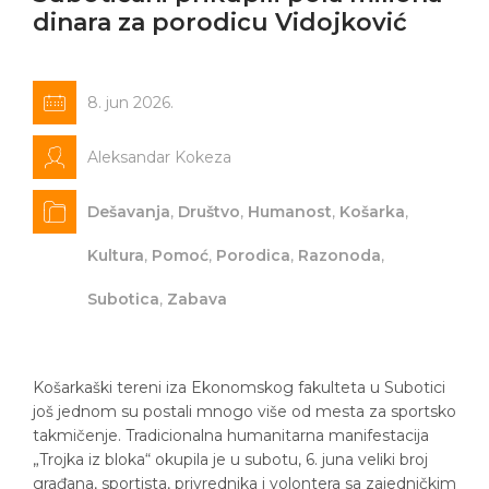
dinara za porodicu Vidojković
8. jun 2026.
Aleksandar Kokeza
Dešavanja
,
Društvo
,
Humanost
,
Košarka
,
Kultura
,
Pomoć
,
Porodica
,
Razonoda
,
Subotica
,
Zabava
Košarkaški tereni iza Ekonomskog fakulteta u Subotici
još jednom su postali mnogo više od mesta za sportsko
takmičenje. Tradicionalna humanitarna manifestacija
„Trojka iz bloka“ okupila je u subotu, 6. juna veliki broj
građana, sportista, privrednika i volontera sa zajedničkim