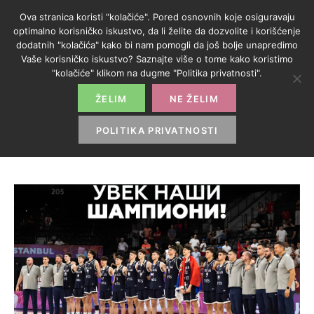
Ova stranica koristi "kolačiće". Pored osnovnih koje osiguravaju
optimalno korisničko iskustvo, da li želite da dozvolite i korišćenje
dodatnih "kolačića" kako bi nam pomogli da još bolje unapredimo
Vaše korisničko iskustvo? Saznajte više o tome kako koristimo
KATEGORIJA:
"kolačiće" klikom na dugme "Politika privatnosti".
KOŠARKA
ŽELIM
NE ŽELIM
POLITIKA PRIVATNOSTI
HOME
>
KOŠARKA