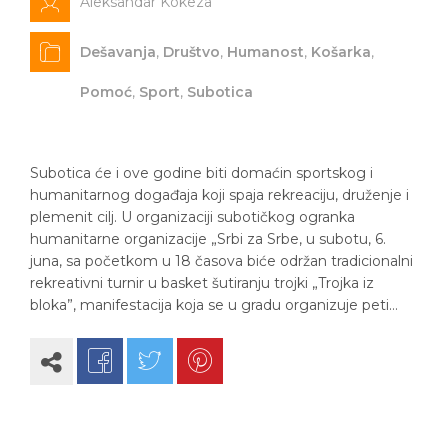
Aleksandar Kokeza
Dešavanja
,
Društvo
,
Humanost
,
Košarka
,
Pomoć
,
Sport
,
Subotica
Subotica će i ove godine biti domaćin sportskog i
humanitarnog događaja koji spaja rekreaciju, druženje i
plemenit cilj. U organizaciji subotičkog ogranka
humanitarne organizacije „Srbi za Srbe, u subotu, 6.
juna, sa početkom u 18 časova biće održan tradicionalni
rekreativni turnir u basket šutiranju trojki „Trojka iz
bloka”, manifestacija koja se u gradu organizuje peti…