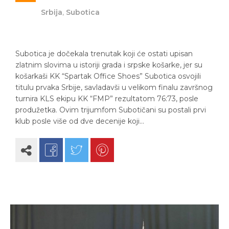
Srbija
,
Subotica
Subotica je dočekala trenutak koji će ostati upisan
zlatnim slovima u istoriji grada i srpske košarke, jer su
košarkaši KK “Spartak Office Shoes” Subotica osvojili
titulu prvaka Srbije, savladavši u velikom finalu završnog
turnira KLS ekipu KK “FMP” rezultatom 76:73, posle
produžetka. Ovim trijumfom Subotičani su postali prvi
klub posle više od dve decenije koji…