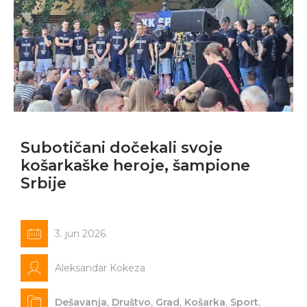
Subotičani dočekali svoje
košarkaške heroje, šampione
Srbije
3. jun 2026.
Aleksandar Kokeza
Dešavanja
,
Društvo
,
Grad
,
Košarka
,
Sport
,