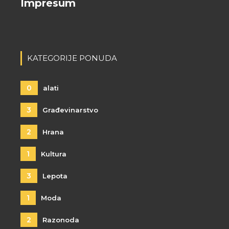
Impresum
KATEGORIJE PONUDA
0
alati
3
Građevinarstvo
2
Hrana
1
Kultura
3
Lepota
1
Moda
2
Razonoda