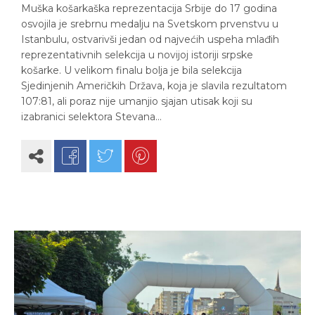
Muška košarkaška reprezentacija Srbije do 17 godina
osvojila je srebrnu medalju na Svetskom prvenstvu u
Istanbulu, ostvarivši jedan od najvećih uspeha mlađih
reprezentativnih selekcija u novijoj istoriji srpske
košarke. U velikom finalu bolja je bila selekcija
Sjedinjenih Američkih Država, koja je slavila rezultatom
107:81, ali poraz nije umanjio sjajan utisak koji su
izabranici selektora Stevana…