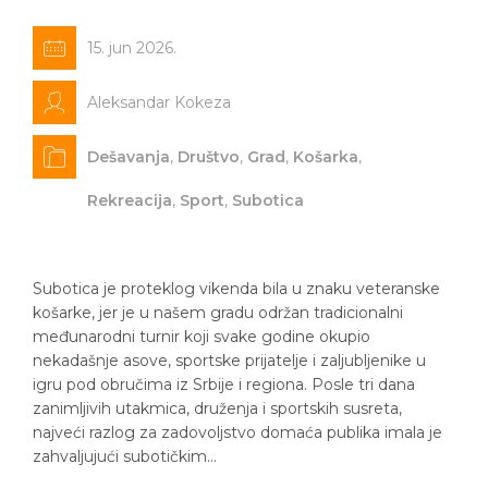
15. jun 2026.
Aleksandar Kokeza
Dešavanja
,
Društvo
,
Grad
,
Košarka
,
Rekreacija
,
Sport
,
Subotica
Subotica je proteklog vikenda bila u znaku veteranske
košarke, jer je u našem gradu održan tradicionalni
međunarodni turnir koji svake godine okupio
nekadašnje asove, sportske prijatelje i zaljubljenike u
igru pod obručima iz Srbije i regiona. Posle tri dana
zanimljivih utakmica, druženja i sportskih susreta,
najveći razlog za zadovoljstvo domaća publika imala je
zahvaljujući subotičkim…