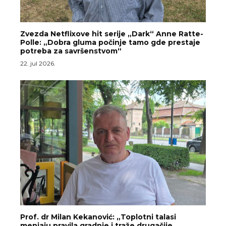
Zvezda Netflixove hit serije „Dark“ Anne Ratte-
Polle: „Dobra gluma počinje tamo gde prestaje
potreba za savršenstvom“
22. jul 2026.
Prof. dr Milan Kekanović: „Toplotni talasi
menjaju pravila gradnje i traže drugačije