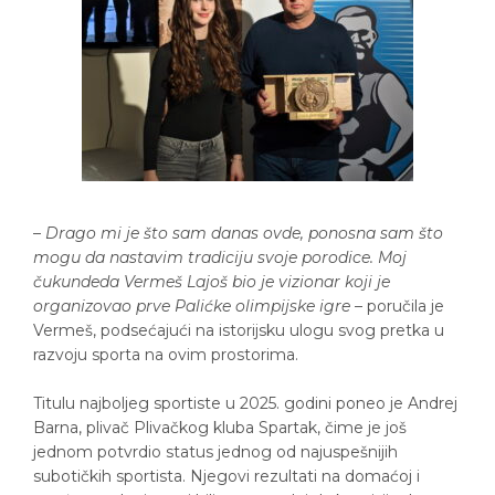
–
Drago mi je što sam danas ovde, ponosna sam što
mogu da nastavim tradiciju svoje porodice. Moj
čukundeda Vermeš Lajoš bio je vizionar koji je
organizovao prve Palićke olimpijske igre
– poručila je
Vermeš, podsećajući na istorijsku ulogu svog pretka u
razvoju sporta na ovim prostorima.
Titulu najboljeg sportiste u 2025. godini poneo je Andrej
Barna, plivač Plivačkog kluba Spartak, čime je još
jednom potvrdio status jednog od najuspešnijih
subotičkih sportista. Njegovi rezultati na domaćoj i