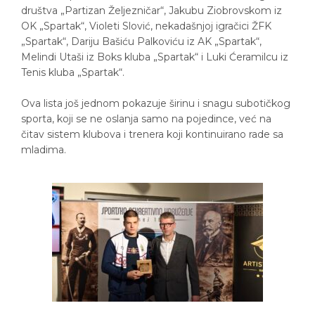
društva „Partizan Željezničar“, Jakubu Ziobrovskom iz
OK „Spartak“, Violeti Slović, nekadašnjoj igračici ŽFK
„Spartak“, Dariju Bašiću Palkoviću iz AK „Spartak“,
Melindi Utaši iz Boks kluba „Spartak“ i Luki Ćeramilcu iz
Tenis kluba „Spartak“.
Ova lista još jednom pokazuje širinu i snagu subotičkog
sporta, koji se ne oslanja samo na pojedince, već na
čitav sistem klubova i trenera koji kontinuirano rade sa
mladima.