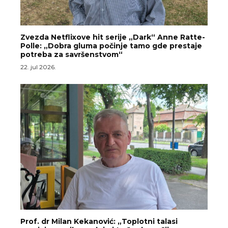
Zvezda Netflixove hit serije „Dark“ Anne Ratte-
Polle: „Dobra gluma počinje tamo gde prestaje
potreba za savršenstvom“
22. jul 2026.
Prof. dr Milan Kekanović: „Toplotni talasi