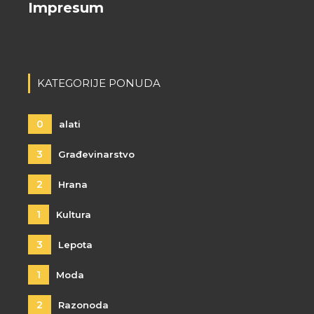
Impresum
KATEGORIJE PONUDA
0
alati
3
Građevinarstvo
2
Hrana
1
Kultura
3
Lepota
1
Moda
2
Razonoda