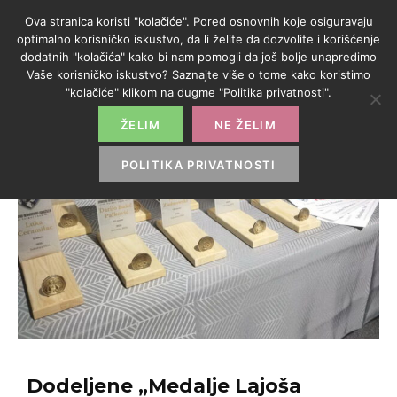
Ova stranica koristi "kolačiće". Pored osnovnih koje osiguravaju
optimalno korisničko iskustvo, da li želite da dozvolite i korišćenje
dodatnih "kolačića" kako bi nam pomogli da još bolje unapredimo
Vaše korisničko iskustvo? Saznajte više o tome kako koristimo
"kolačiće" klikom na dugme "Politika privatnosti".
ŽELIM
NE ŽELIM
POLITIKA PRIVATNOSTI
Dodeljene „Medalje Lajoša