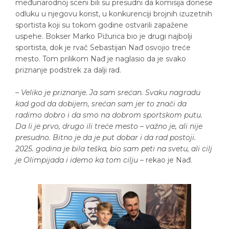
međunarodnoj sceni bili su presudni da komisija donese
odluku u njegovu korist, u konkurenciji brojnih izuzetnih
sportista koji su tokom godine ostvarili zapažene
uspehe. Bokser Marko Pižurica bio je drugi najbolji
sportista, dok je rvač Sebastijan Nađ osvojio treće
mesto. Tom prilikom Nađ je naglasio da je svako
priznanje podstrek za dalji rad.
–
Veliko je priznanje. Ja sam srećan. Svaku nagradu
kad god da dobijem, srećan sam jer to znači da
radimo dobro i da smo na dobrom sportskom putu.
Da li je prvo, drugo ili treće mesto – važno je, ali nije
presudno. Bitno je da je put dobar i da rad postoji.
2025. godina je bila teška, bio sam peti na svetu, ali cilj
je Olimpijada i idemo ka tom cilju
– rekao je Nađ.