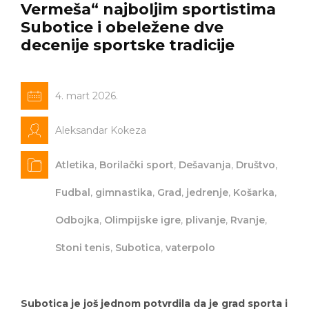
Vermeša“ najboljim sportistima
Subotice i obeležene dve
decenije sportske tradicije
4. mart 2026.
Aleksandar Kokeza
Atletika
,
Borilački sport
,
Dešavanja
,
Društvo
,
Fudbal
,
gimnastika
,
Grad
,
jedrenje
,
Košarka
,
Odbojka
,
Olimpijske igre
,
plivanje
,
Rvanje
,
Stoni tenis
,
Subotica
,
vaterpolo
Subotica je još jednom potvrdila da je grad sporta i