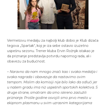
Vermešovu medalju za najbolji klub dobio je Klub dizača
tegova „Spartak“, koji je iza sebe ostavio izuzetno
uspešnu sezonu. Trener kluba Ervin Rožnjik istakao je
da priznanje predstavlja potvrdu napornog rada, ali i
obavezu za budućnost.
–
Naravno da nam mnogo znači kao i svaka medalja i
svaka nagrada i obavezuje da nastavimo ovim
tempom. Mislim da komisiji nije bilo lako da odluči jer
u našem gradu ima niz uspešnih sportskih kolektiva. S
druge strane, smatram da smo iskreno zaslužili
priznanje. Prošle godine osvojili smo prvo mesto u
ekipnom plasmanu u svim uzrasnim kategorijama