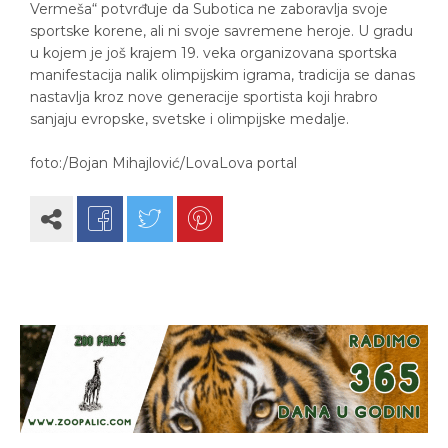
Vermeša“ potvrđuje da Subotica ne zaboravlja svoje
sportske korene, ali ni svoje savremene heroje. U gradu
u kojem je još krajem 19. veka organizovana sportska
manifestacija nalik olimpijskim igrama, tradicija se danas
nastavlja kroz nove generacije sportista koji hrabro
sanjaju evropske, svetske i olimpijske medalje.
foto:/Bojan Mihajlović/LovaLova portal