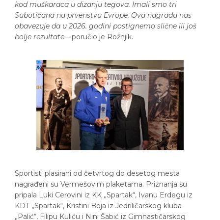
kod muškaraca u dizanju tegova. Imali smo tri
Subotičana na prvenstvu Evrope. Ova nagrada nas
obavezuje da u 2026. godini postignemo slične ili još
bolje rezultate
– poručio je Rožnjik.
Sportisti plasirani od četvrtog do desetog mesta
nagrađeni su Vermešovim plaketama. Priznanja su
pripala Luki Cerovini iz KK „Spartak“, Ivanu Erdegu iz
KDT „Spartak“, Kristini Boja iz Jedriličarskog kluba
„Palić“, Filipu Kuliću i Nini Šabić iz Gimnastičarskog