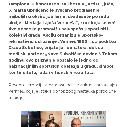
šampiona. U kongresnoj sali hotela „Artist“, juče,
3. marta upriličeno je svečano proglašenje
najboljih u okviru jubilarne, dvadesete po redu
akcije „Medalja Lajoša Vermeša“, kroz koju se već
dve decenije promovišu najuspešniji sportisti i
kolektivi grada. Akciju organizuje Sportsko-
rekreativno udruženje „Vermeš 1860“, uz podršku
Grada Subotice, prijatelja i donatora, dok su
medijski partner „Nove Subotičke novine“. Tokom
godina, ovo priznanje postalo je jedno od
najznačajnijih sportskih obeležja u gradu, simbol
kontinuiteta, rada i vrhunskih rezultata.
Posebnu emociju svečanosti dala je čukun-unuka Lajoš
Vermeš, koja je istakla ponos zbog nastavka porodične
tradicije.