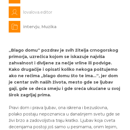
lovalova.editor
intervju
,
Muzika
„Blago domu“ pozdrav je svih žitelja crnogorskog
primorja, uzrečica kojom se iskazuje najviša
zahvalnost i divljene za nečje vrline ili podvige.
Kako drugačije i opisati koliko nekoga poštujemo
ako ne rečima „blago domu što te ima…“, jer dom
je centar svih naših života, mesto gde se ljubav
gaji, gde se deca smeju i gde sreća ukućane u svoj
širok zagrljaj prima.
Pravi dom i prava ljubav, ona iskrena i bezuslovna,
polako postaju nepoznanica u današnjem svetu gde se
živi brzo a zadovoljstva traju kratko. Ljubav koja cveta
decenijama postoji još samo u pesmama, onim lepim,