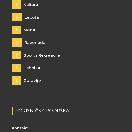
1
Kultura
3
Lepota
1
Moda
2
Razonoda
1
Sport i Rekreacija
1
Tehnika
1
Zdravlje
KORISNIČKA PODRŠKA
Kontakt