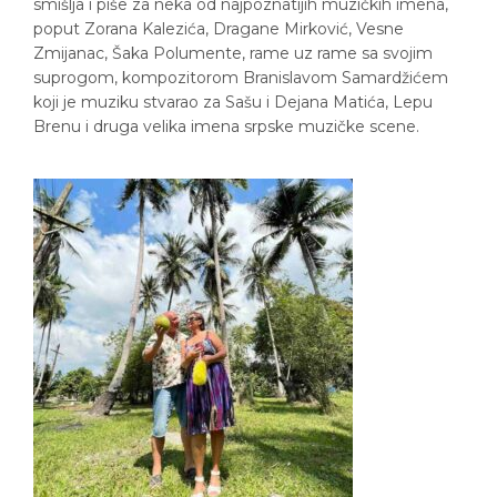
smišlja i piše za neka od najpoznatijih muzičkih imena,
poput Zorana Kalezića, Dragane Mirković, Vesne
Zmijanac, Šaka Polumente, rame uz rame sa svojim
suprogom, kompozitorom Branislavom Samardžićem
koji je muziku stvarao za Sašu i Dejana Matića, Lepu
Brenu i druga velika imena srpske muzičke scene.