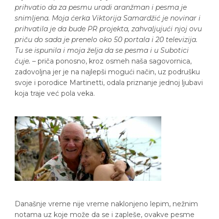
prihvatio da za pesmu uradi aranžman i pesma je
snimljena. Moja ćerka Viktorija Samardžić je novinar i
prihvatila je da bude PR projekta, zahvaljujući njoj ovu
priču do sada je prenelo oko 50 portala i 20 televizija.
Tu se ispunila i moja želja da se pesma i u Subotici
čuje.
– priča ponosno, kroz osmeh naša sagovornica,
zadovoljna jer je na najlepši mogući način, uz podrušku
svoje i porodice Martinetti, odala priznanje jednoj ljubavi
koja traje već pola veka.
Današnje vreme nije vreme naklonjeno lepim, nežnim
notama uz koje može da se i zapleše, ovakve pesme