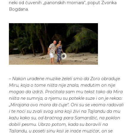
neki od čuvenih „panonskih mornara“, poput Zvonka
Bogdana.
–
Nakon urađene muzike želeli smo da Zoro obraduje
Miru, koja o tome ništa nije znala, međutim on nije
mogao da izdrži. Pročitala sam mu tekst tako da Mira
ništa ne sumnja, a njemu su potekle suze i on je rekao:
„Mirajana ovo mora da čuje“. Oni su se veoma radovali
i te noći su zvali svog sina koji živi na Tajlandu da mu
kažu kako su, od bračnog para Samardžić, na poklon
dobili pesmu. Ubrzo potom, kada su boravili na
Tajlandu, u poseti sinu koji je inače muzičar, on se