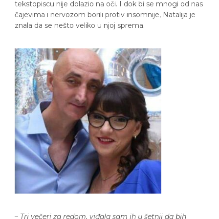
tekstopiscu nije dolazio na oči. I dok bi se mnogi od nas
čajevima i nervozom borili protiv insomnije, Natalija je
znala da se nešto veliko u njoj sprema.
–
Tri večeri za redom, viđala sam ih u šetnji da bih