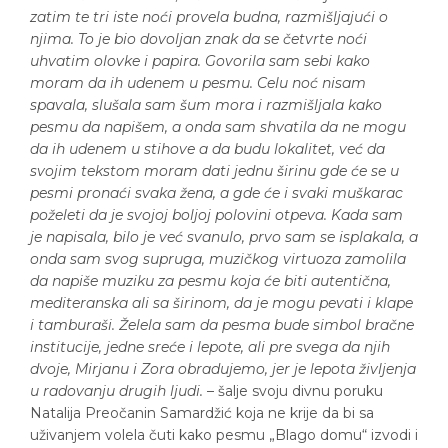
zatim te tri iste noći provela budna, razmišljajući o
njima. To je bio dovoljan znak da se četvrte noći
uhvatim olovke i papira. Govorila sam sebi kako
moram da ih udenem u pesmu. Celu noć nisam
spavala, slušala sam šum mora i razmišljala kako
pesmu da napišem, a onda sam shvatila da ne mogu
da ih udenem u stihove a da budu lokalitet, već da
svojim tekstom moram dati jednu širinu gde će se u
pesmi pronaći svaka žena, a gde će i svaki muškarac
poželeti da je svojoj boljoj polovini otpeva. Kada sam
je napisala, bilo je već svanulo, prvo sam se isplakala, a
onda sam svog supruga, muzičkog virtuoza zamolila
da napiše muziku za pesmu koja će biti autentična,
mediteranska ali sa širinom, da je mogu pevati i klape
i tamburaši. Želela sam da pesma bude simbol bračne
institucije, jedne sreće i lepote, ali pre svega da njih
dvoje, Mirjanu i Zora obradujemo, jer je lepota življenja
u radovanju drugih ljudi.
– šalje svoju divnu poruku
Natalija Preočanin Samardžić koja ne krije da bi sa
uživanjem volela čuti kako pesmu „Blago domu“ izvodi i