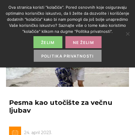
Ova stranica koristi "kolačiće". Pored osnovnih koje osiguravaju
optimalno korisničko iskustvo, da li želite da dozvolite i korišćenje
dodatnih "kolačića" kako bi nam pomogli da još bolje unapredimo
Vaše korisničko iskustvo? Saznajte više o tome kako koristimo
"kolačiće" klikom na dugme "Politika privatnosti".
ŽELIM
NE ŽELIM
POLITIKA PRIVATNOSTI
Pesma kao utočište za večnu
ljubav
24. april 2023.