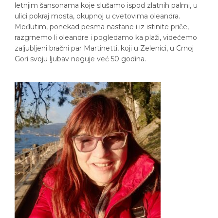
letnjim šansonama koje slušamo ispod zlatnih palmi, u
ulici pokraj mosta, okupnoj u cvetovima oleandra.
Međutim, ponekad pesma nastane i iz istinite priče,
razgrnemo li oleandre i pogledamo ka plaži, videćemo
zaljubljeni bračni par Martinetti, koji u Zelenici, u Crnoj
Gori svoju ljubav neguje već 50 godina.