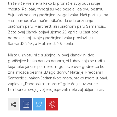
traže više vremena kako bi pronašle svoj put i svoje
mesto. Pa ipak, mnogi su već poželeli da ovu pesmu
čuju baš na dan godišnjice svoga braka. Naš portal je na
mali i simboličan način odlučio da oda priznanje
bračnom paru Martinetti ali i bračnom paru Samardžić.
Zato ovaj članak objavljujemo 25. aprila, u čast obe
porodice, koji svoje godišnjice braka proslavljaju,
Samardžići 25., a Mattinetti 26. aprila.
Ništa u životu nije slučajno, ni ovaj članak, ni dve
godišnjice braka dan za danom, ni ljubav koja se rodila i
koja tako jarkim plamenom gori sve ove godine…a ko
zna, možda pesma „Blago domu“ Natalije Preočanin
Samardžić, nakon Jadranskog mora, preko mora ljubavi,
zaplovi i „Panonskim morem“ gde će je, uz zvuke
tamburica, svojoj voljenoj ispevati neki zaljubljeni alas.