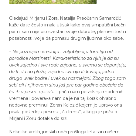
Gledajući Mirjanu i Zora, Natalija Preočanin Samardžić
kaže da je često imala utisak kako ovaj simpatični bračni
par ni sam nije bio svestan svoje dobrote, plemenitosti i
posebnosti, volje da pomažu drugim ljudima oko sebe.
–
Ne poznajem vredniju i zaljubljeniju familiju od
porodice Martinetti. Karakteristično za njih je da su
uvek zajedno i sve rade zajedno, u svemu se dopunjuju,
da li idu na plažu, zajedno sviraju ili kuvaju, jedno
drugo uvek bodre i uvek su nasmejani. Zbog toga sam
sebi ali i njihovom sinu još pre par godina obećala da
ću ih u pesmi opisati.
– priča nam pesnikinja modernih
vremena i poverava nam da je na taj korak ohrabrio
nedavno preminuli Zoran Kalezić kojem je upravo ona
pisala poslednju pesmu „Za Irenu“, a koga je priča o
Mirjani i Zoru dotakla do srži.
Nekoliko vrelih, junskih noći prošloga leta san našem