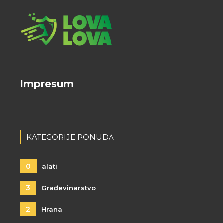
Impresum
KATEGORIJE PONUDA
0
alati
3
Građevinarstvo
2
Hrana