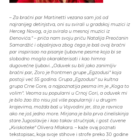
–
Za bračni par Martinetti vezana sam
još od
najranijeg detinjstva, oni su svirali u gradskoj muzici iz
Herceg Novog, a ja svirala u mesnoj muzici iz
Đenovića.“ – priča nam svoju priču Natalija Preočanin
Samardžić i objašnjava zbog čega je baš ovaj bračni
par inspirisao na pisanje ljubavne pesme koja bi se
slobodno mogla okarakterisati i kao himna
dugovečne ljubavi. „Oduvek su bili jako zanimljiv
bračni par, Zoro je frontmen grupe „Egzodusi“ koja
postoji več 55 godina. Grupa „Egzodusi“ su kultna
grupa Crne Gore, a najpoznatija pesma im je „Koga to
volim“. Veoma su popularni u Crnoj Gori, a oduvek mi
je bilo žao što nisu još više popularniji i u drugim
krajevima, možda baš u Vojvodini jer, šta je ravnica
ako ne još jedno more. Mirjana je bila prva čineliskinja
stare Jugoslavije i kao takav stručnjak, i gost čuvene
„Kviskoteke“ Olivera Mlakara.
– kaže ovaj poznati
tekstopisac, koja svoje stihove i strofe preko 30 godine