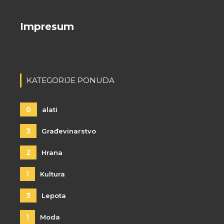
Impresum
KATEGORIJE PONUDA
0
alati
3
Građevinarstvo
2
Hrana
1
Kultura
3
Lepota
1
Moda