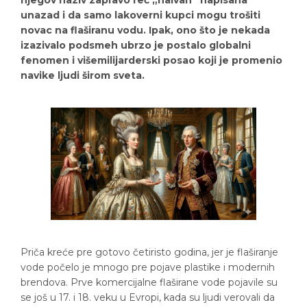
njegov naziv zapravo reč „naivan” napisana
unazad i da samo lakoverni kupci mogu trošiti
novac na flaširanu vodu. Ipak, ono što je nekada
izazivalo podsmeh ubrzo je postalo globalni
fenomen i višemilijarderski posao koji je promenio
navike ljudi širom sveta.
Priča kreće pre gotovo četiristo godina, jer je flaširanje
vode počelo je mnogo pre pojave plastike i modernih
brendova. Prve komercijalne flaširane vode pojavile su
se još u 17. i 18. veku u Evropi, kada su ljudi verovali da