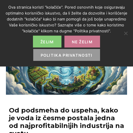
Ova stranica koristi "kolačiće". Pored osnovnih koje osiguravaju
optimalno korisničko iskustvo, da li želite da dozvolite i korišćenje
dodatnih "kolačića" kako bi nam pomogli da još bolje unapredimo
Vaše korisničko iskustvo? Saznajte više o tome kako koristimo
"kolačiće" klikom na dugme "Politika privatnosti".
ŽELIM
NE ŽELIM
POLITIKA PRIVATNOSTI
Od podsmeha do uspeha, kako
je voda iz česme postala jedna
od najprofitabilnijih industrija na