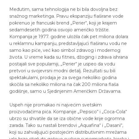
Međutim, sama tehnologija ne bi bila dovoljna bez
snažnog marketinga. Pravu ekspanziju flaširane vode
pokrenuo je francuski brend „Perier“, koji je krajem
sedamdesetih godina osvojio američko tržište.
Kompanija je 1977. godine uložila čak pet miliona dolara
u reklamnu kampanju, predstavljajući flaširanu vodu ne
samo kao piće, već kao simbol zdravog i modernog
života. U vreme kada su fitnes, džoging i zdrava ishrana
postajali sve popularniji, „Perier“ je uspeo da vodu
pretvori u svojevrsni modni detalj. Rezultati su bili
spektakularni, prodaja je za svega nekoliko godina
skočila sa nekoliko miliona na čak 200 miliona flaša
godišnje, samo u Sjedinjenim Američkim Državama.
Uspeh nije promakao ni najvećim svetskim
proizvođačima pića. Kompanije „Pepsico“ i „Coca-Cola“
ubrzo su shvatile da se iza obične vode krije ogromna
zarada. Tako su nastali brendovi „Aquafina“ i „Dasani“,
koji su zahvaljujući postojećim distributivnim mrežama