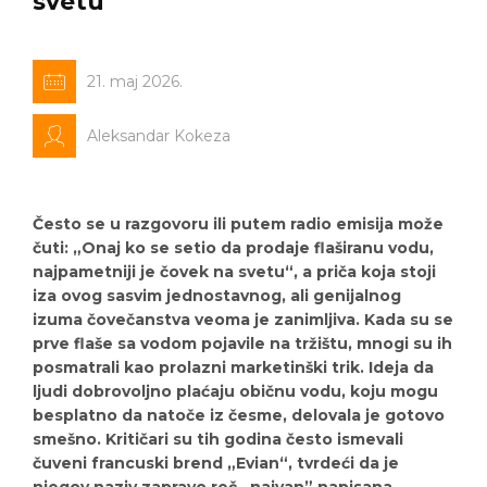
svetu
21. maj 2026.
Aleksandar Kokeza
Često se u razgovoru ili putem radio emisija može
čuti: „Onaj ko se setio da prodaje flaširanu vodu,
najpametniji je čovek na svetu“, a priča koja stoji
iza ovog sasvim jednostavnog, ali genijalnog
izuma čovečanstva veoma je zanimljiva. Kada su se
prve flaše sa vodom pojavile na tržištu, mnogi su ih
posmatrali kao prolazni marketinški trik. Ideja da
ljudi dobrovoljno plaćaju običnu vodu, koju mogu
besplatno da natoče iz česme, delovala je gotovo
smešno. Kritičari su tih godina često ismevali
čuveni francuski brend „Evian“, tvrdeći da je