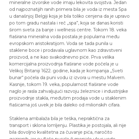
mineralne izvorske vode imaju lekovita svojstva. Jedan
od najpoznatijih ranih primera bila je voda iz mesta Spa
u današnjoj Belgiji koja je bila toliko cenjena da je upravo
po tom gradu nastala i reč „spa”, koja se danas koristi
širom sveta za banje i wellness centre. Tokom 18. veka
flaširana mineralna voda postala je popularna među
evropskom aristokratijom. Voda se tada punila u
staklene boce i prodavala uglavnom kao zdravstveni
proizvod, a ne kao svakodnevno piće. Prva velika
komercijalna proizvodnja flaširane vode počela je u
Velikoj Britaniji 1622. godine, kada je kompanija „Sveti
bunar“ počela da puni vodu iz izvora u mestu Malvern.
Kasnije, tokom 19. veka, popularnost flaširane vode
naglo je rasla zahvaljujući razvoju železnice i industrijske
proizvodnje stakla, međutim prodaja vode u staklenim
flašicama još uvek je bila daleko od milionskih cifara.
Staklena ambalaža bila je teška, nepraktična za
transport i sklona lomljenju. Plastika je postojala, ali nije
bila dovoljno kvalitetna za čuvanje pića, naročito