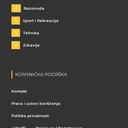
2
Razonoda
1
Sport i Rekreacija
1
Tehnika
1
Zdravlje
KORISNIČKA PODRŠKA
Kontakt
Prava i uslovi korišćenja
Politika privatnosti