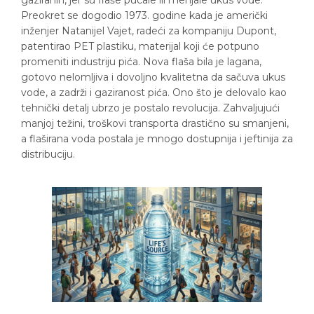
gaziranih, jer su flaše pucale ili menjale ukus vode.
Preokret se dogodio 1973. godine kada je američki
inženjer Natanijel Vajet, radeći za kompaniju Dupont,
patentirao PET plastiku, materijal koji će potpuno
promeniti industriju pića. Nova flaša bila je lagana,
gotovo nelomljiva i dovoljno kvalitetna da sačuva ukus
vode, a zadrži i gaziranost pića. Ono što je delovalo kao
tehnički detalj ubrzo je postalo revolucija. Zahvaljujući
manjoj težini, troškovi transporta drastično su smanjeni,
a flaširana voda postala je mnogo dostupnija i jeftinija za
distribuciju.