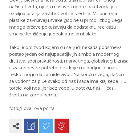
Dok je plastična flaša postala simbol savremenog
načina života, njena masovna upotreba otvorila je i
ozbiljna pitanja zaštite životne sredine. Milioni tona
plastike završavaju svake godine u prirodi, zbog čega
mnoge države pokušavaju da podstaknu reciklažu i
smanje korišćenje jednokratne ambalaže.
Tako je proizvod kojem su se ljudi nekada podsmevali
postao jedan od najupečatljivijih simbola modernog
društva, spoj praktičnosti, marketinga, globalnog biznisa
i svakodnevne potrebe bez koje milioni ljudi danas
teško mogu da zamisle život. Na koncu svega, flašicu
sa vodom za piće svako od nas i sada ima kraj sebe ili u
torbici koji nosi, jer bez vode, u potoku, flaši ili čaši,
života na zemlji nema.
foto:/LovaLova portal