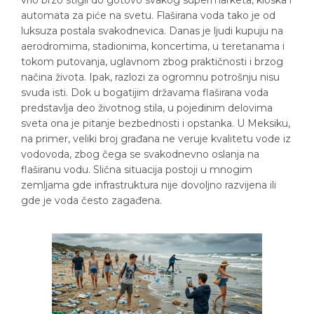
vrlo brzo stigli do gotovo svakog supermarketa, kioska i
automata za piće na svetu. Flaširana voda tako je od
luksuza postala svakodnevica. Danas je ljudi kupuju na
aerodromima, stadionima, koncertima, u teretanama i
tokom putovanja, uglavnom zbog praktičnosti i brzog
načina života. Ipak, razlozi za ogromnu potrošnju nisu
svuda isti. Dok u bogatijim državama flaširana voda
predstavlja deo životnog stila, u pojedinim delovima
sveta ona je pitanje bezbednosti i opstanka. U Meksiku,
na primer, veliki broj građana ne veruje kvalitetu vode iz
vodovoda, zbog čega se svakodnevno oslanja na
flaširanu vodu. Slična situacija postoji u mnogim
zemljama gde infrastruktura nije dovoljno razvijena ili
gde je voda često zagađena.