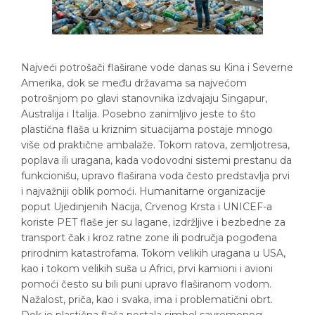
Najveći potrošači flaširane vode danas su Kina i Severne
Amerika, dok se među državama sa najvećom
potrošnjom po glavi stanovnika izdvajaju Singapur,
Australija i Italija. Posebno zanimljivo jeste to što
plastična flaša u kriznim situacijama postaje mnogo
više od praktične ambalaže. Tokom ratova, zemljotresa,
poplava ili uragana, kada vodovodni sistemi prestanu da
funkcionišu, upravo flaširana voda često predstavlja prvi
i najvažniji oblik pomoći. Humanitarne organizacije
poput Ujedinjenih Nacija, Crvenog Krsta i UNICEF-a
koriste PET flaše jer su lagane, izdržljive i bezbedne za
transport čak i kroz ratne zone ili područja pogođena
prirodnim katastrofama. Tokom velikih uragana u USA,
kao i tokom velikih suša u Africi, prvi kamioni i avioni
pomoći često su bili puni upravo flaširanom vodom.
Nažalost, priča, kao i svaka, ima i problematični obrt.