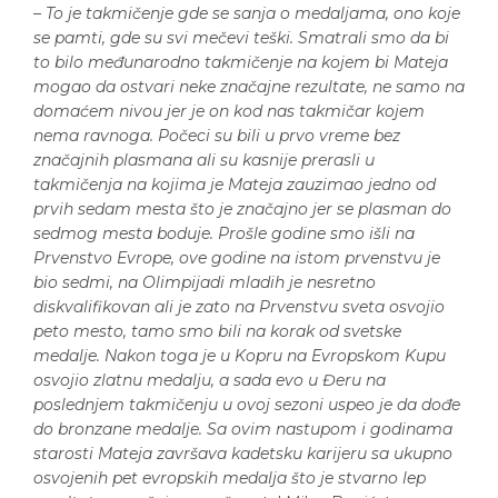
–
To je takmičenje gde se sanja o medaljama, ono koje
se pamti, gde su svi mečevi teški. Smatrali smo da bi
to bilo međunarodno takmičenje na kojem bi Mateja
mogao da ostvari neke značajne rezultate, ne samo na
domaćem nivou jer je on kod nas takmičar kojem
nema ravnoga. Počeci su bili u prvo vreme bez
značajnih plasmana ali su kasnije prerasli u
takmičenja na kojima je Mateja zauzimao jedno od
prvih sedam mesta što je značajno jer se plasman do
sedmog mesta boduje. Prošle godine smo išli na
Prvenstvo Evrope, ove godine na istom prvenstvu je
bio sedmi, na Olimpijadi mladih je nesretno
diskvalifikovan ali je zato na Prvenstvu sveta osvojio
peto mesto, tamo smo bili na korak od svetske
medalje. Nakon toga je u Kopru na Evropskom Kupu
osvojio zlatnu medalju, a sada evo u Đeru na
poslednjem takmičenju u ovoj sezoni uspeo je da dođe
do bronzane medalje. Sa ovim nastupom i godinama
starosti Mateja završava kadetsku karijeru sa ukupno
osvojenih pet evropskih medalja što je stvarno lep