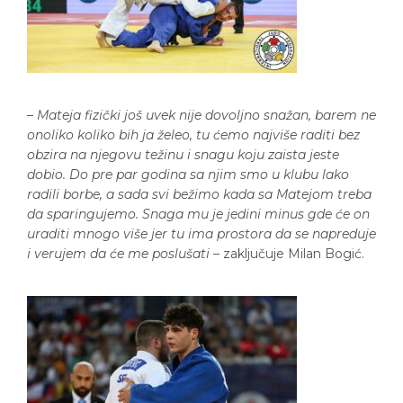
–
Mateja fizički još uvek nije dovoljno snažan, barem ne
onoliko koliko bih ja želeo, tu ćemo najviše raditi bez
obzira na njegovu težinu i snagu koju zaista jeste
dobio. Do pre par godina sa njim smo u klubu lako
radili borbe, a sada svi bežimo kada sa Matejom treba
da sparingujemo. Snaga mu je jedini minus gde će on
uraditi mnogo više jer tu ima prostora da se napreduje
i verujem da će me poslušati –
zaključuje Milan Bogić.