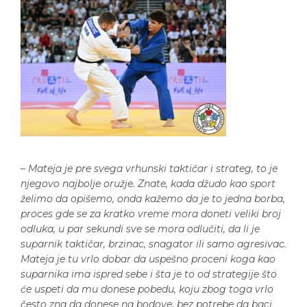
–
Mateja je pre svega vrhunski taktičar i strateg, to je
njegovo najbolje oružje. Znate, kada džudo kao sport
želimo da opišemo, onda kažemo da je to jedna borba,
proces gde se za kratko vreme mora doneti veliki broj
odluka, u par sekundi sve se mora odlučiti, da li je
suparnik taktičar, brzinac, snagator ili samo agresivac.
Mateja je tu vrlo dobar da uspešno proceni koga kao
suparnika ima ispred sebe i šta je to od strategije što
će uspeti da mu donese pobedu, koju zbog toga vrlo
često zna da donese na bodove, bez potrebe da baci