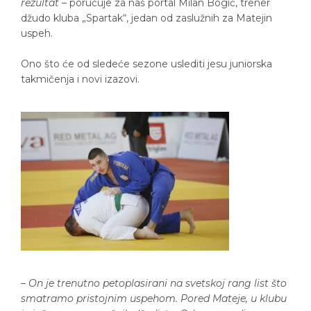
rezultat
– poručuje za naš portal Milan Bogić, trener
džudo kluba „Spartak“, jedan od zaslužnih za Matejin
uspeh.
Ono što će od sledeće sezone uslediti jesu juniorska
takmičenja i novi izazovi.
–
On je trenutno petoplasirani na svetskoj rang list što
smatramo pristojnim uspehom. Pored Mateje, u klubu