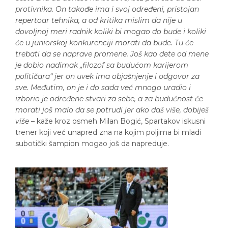
protivnika. On takođe ima i svoj određeni, pristojan
repertoar tehnika, a od kritika mislim da nije u
dovoljnoj meri radnik koliki bi mogao do bude i koliki
će u juniorskoj konkurenciji morati da bude. Tu će
trebati da se naprave promene. Još kao dete od mene
je dobio nadimak „filozof sa budućom karijerom
političara“ jer on uvek ima objašnjenje i odgovor za
sve. Međutim, on je i do sada već mnogo uradio i
izborio je određene stvari za sebe, a za budućnost će
morati još malo da se potrudi jer ako daš više, dobiješ
više
– kaže kroz osmeh Milan Bogić, Spartakov iskusni
trener koji već unapred zna na kojim poljima bi mladi
subotički šampion mogao još da napreduje.