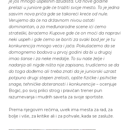
je još mnogo uspešnih džudista. Od nove godine
prelazi u juniore gde će tražiti svoje mesto. To je jedna
sasvim nova priča gde se takoreći kreće od nule.
Verujemo da će na državnom nivou ostati
dominantan, a za međunarodne scene ići ćemo
strateški, biraćemo Kupove gde će on moći da napravi
neki uspeh i gde ćemo se boriti za svaki bod jer je tu
konkurencija mnogo veća i jača. Pokušaćemo da se
domognemo bodova u prvoj godini da bi u drugoj
imao šanse i za neke medalje. To su naše želje i
nadanja ali nigde ništa nije zapisano, trudićemo se da
do toga dođemo ali treba znati da je juniorski uzrast
potpuno drugi stepen zrelosti, opšte fizičke i psihičke
snage, tehničke doteranosti i konkurencije
– ocenjuje
Bogić, po svoj prilici strog i pravičan trener pun
razumevanja i mudrih saveta za svoje sportiste.
Prema njegovim rečima, uvek ima mesta za rad, za
bolje i više, za kritike ali i za pohvale, kada se zasluže.