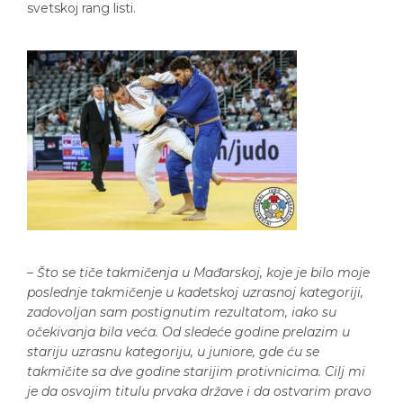
svetskoj rang listi.
–
Što se tiče takmičenja u Mađarskoj, koje je bilo moje
poslednje takmičenje u kadetskoj uzrasnoj kategoriji,
zadovoljan sam postignutim rezultatom, iako su
očekivanja bila veća. Od sledeće godine prelazim u
stariju uzrasnu kategoriju, u juniore, gde ću se
takmičite sa dve godine starijim protivnicima. Cilj mi
je da osvojim titulu prvaka države i da ostvarim pravo