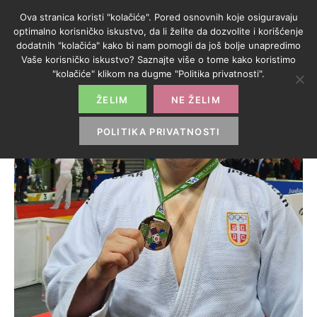
Ova stranica koristi "kolačiće". Pored osnovnih koje osiguravaju
optimalno korisničko iskustvo, da li želite da dozvolite i korišćenje
dodatnih "kolačića" kako bi nam pomogli da još bolje unapredimo
Vaše korisničko iskustvo? Saznajte više o tome kako koristimo
"kolačiće" klikom na dugme "Politika privatnosti".
ŽELIM
NE ŽELIM
POLITIKA PRIVATNOSTI