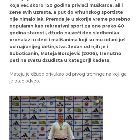
koja već skoro 150 godina privlači muškarce, ali i
žene svih uzrasta, a put do vrhunskog sportiste
nije nimalo lak. Premda je u skorije vreme posebno
popularan kao rekreatvni sport za one preko 40
godina starosti, džudo najveći deo sledbenika
pronalazi u deci i mališanima koji su mu odani još
od najranijeg detinjstva. Jedan od njih je i
Subotičanin, Mateja Borojević (2006), trenutno
peti na svetu džudista u kategoriji kadeta.
Mateju je džudo privukao od prvog treninga na koji ga
je otac odveo.