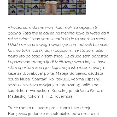
–
Počeo sam da treniram kao mali, sa nepunih 5
godina. Tata me je odveo na trening kako bi video da li
mi se sviđa i tada sam shvatio da je to sport za mene.
Džudo mi se pre svega svideo jer sam oduvek bio neko
ko ima takmičarski duh i dopalo mi se što sam učio
nešto što do tada nisam znao. Uz džudo sam odrastao
i upoznavao mnogo ljudi iz čitavog sveta koji se bave
istim sportom kao i ja i koji imaju ista interesovanja.
–
kaže za „LovaLova“ portal Mateja Borojević, džudista
džudo kluba “Spartak”, koji tekuću, veoma uspešnu
sezonu završava osvajanjem bronzanog odličja na
kadetskom Evropskom Kupu koji je održan u Đeru, u
Mađarskoj, tokom 11. i 12. novembra.
Treće mesto na ovom prestižnom takmičenju
Borojeviću je donelo respektabilno peto mesto na