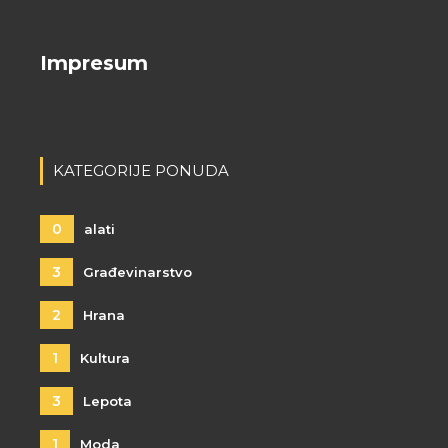
Impresum
KATEGORIJE PONUDA
0
alati
3
Građevinarstvo
2
Hrana
1
Kultura
3
Lepota
1
Moda