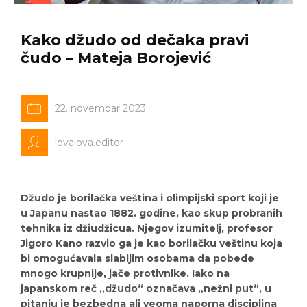
Kako džudo od dečaka pravi
čudo – Mateja Borojević
22. novembar 2023.
lovalova.editor
Džudo je borilačka veština i olimpijski sport koji je
u Japanu nastao 1882. godine, kao skup probranih
tehnika iz džiudžicua. Njegov izumitelj, profesor
Jigoro Kano razvio ga je kao borilačku veštinu koja
bi omogućavala slabijim osobama da pobede
mnogo krupnije, jače protivnike. Iako na
japanskom reč „džudo“ označava „nežni put“, u
pitanju je bezbedna ali veoma naporna disciplina