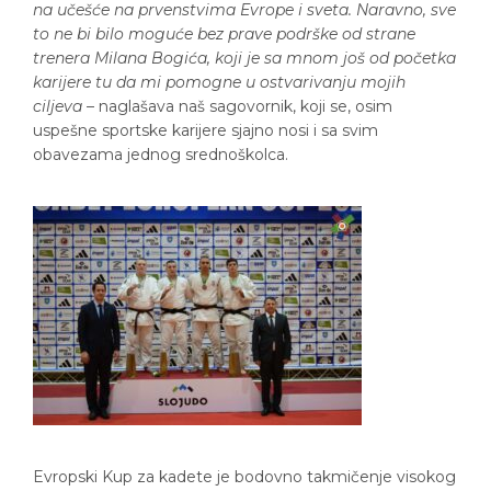
na učešće na prvenstvima Evrope i sveta. Naravno, sve
to ne bi bilo moguće bez prave podrške od strane
trenera Milana Bogića, koji je sa mnom još od početka
karijere tu da mi pomogne u ostvarivanju mojih
ciljeva
– naglašava naš sagovornik, koji se, osim
uspešne sportske karijere sjajno nosi i sa svim
obavezama jednog srednoškolca.
Evropski Kup za kadete je bodovno takmičenje visokog