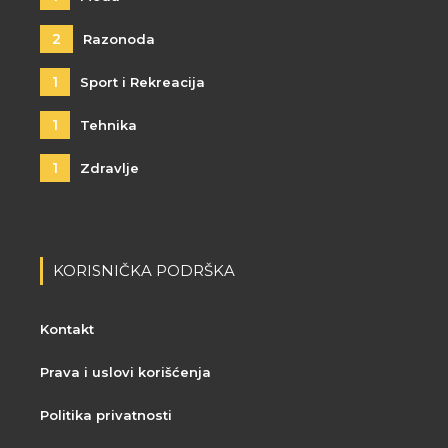
2
Razonoda
1
Sport i Rekreacija
1
Tehnika
1
Zdravlje
KORISNIČKA PODRŠKA
Kontakt
Prava i uslovi korišćenja
Politika privatnosti