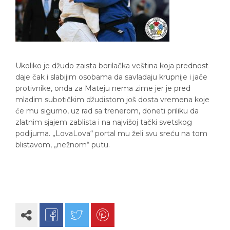
Ukoliko je džudo zaista borilačka veština koja prednost
daje čak i slabijim osobama da savladaju krupnije i jače
protivnike, onda za Mateju nema zime jer je pred
mladim subotičkim džudistom još dosta vremena koje
će mu sigurno, uz rad sa trenerom, doneti priliku da
zlatnim sjajem zablista i na najvišoj tački svetskog
podijuma. „LovaLova“ portal mu želi svu sreću na tom
blistavom, „nežnom“ putu.