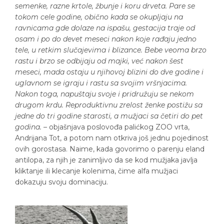
semenke, razne krtole, žbunje i koru drveta. Pare se
tokom cele godine, obično kada se okupljaju na
ravnicama gde dolaze na ispašu, gestacija traje od
osam i po do devet meseci nakon koje rađaju jedno
tele, u retkim slučajevima i blizance. Bebe veoma brzo
rastu i brzo se odbijaju od majki, već nakon šest
meseci, mada ostaju u njihovoj blizini do dve godine i
uglavnom se igraju i rastu sa svojim vršnjacima.
Nakon toga, napuštaju svoje i pridružuju se nekom
drugom krdu. Reproduktivnu zrelost ženke postižu sa
jedne do tri godine starosti, a mužjaci sa četiri do pet
godina.
– objašnjava poslovođa palićkog ZOO vrta,
Andrijana Tot, a potom nam otkriva još jednu pojedinost
ovih gorostasa. Naime, kada govorimo o parenju eland
antilopa, za njih je zanimljivo da se kod mužjaka javlja
kliktanje ili klecanje kolenima, čime alfa mužjaci
dokazuju svoju dominaciju.