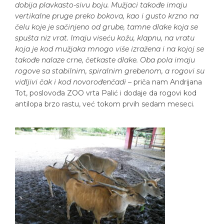
dobija plavkasto-sivu boju. Mužjaci takođe imaju
vertikalne pruge preko bokova, kao i gusto krzno na
čelu koje je sačinjeno od grube, tamne dlake koja se
spušta niz vrat. Imaju viseću kožu, klapnu, na vratu
koja je kod mužjaka mnogo više izražena i na kojoj se
takođe nalaze crne, četkaste dlake. Oba pola imaju
rogove sa stabilnim, spiralnim grebenom, a rogovi su
vidljivi čak i kod novorođenčadi
– priča nam Andrijana
Tot, poslovođa ZOO vrta Palić i dodaje da rogovi kod
antilopa brzo rastu, već tokom prvih sedam meseci.