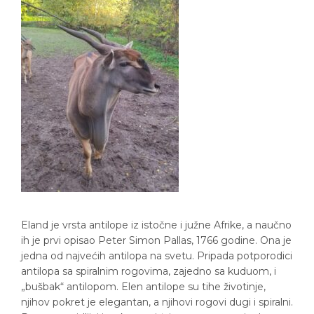
Eland je vrsta antilope iz istočne i južne Afrike, a naučno
ih je prvi opisao Peter Simon Pallas, 1766 godine. Ona je
jedna od najvećih antilopa na svetu. Pripada potporodici
antilopa sa spiralnim rogovima, zajedno sa kuduom, i
„bušbak“ antilopom. Elen antilope su tihe životinje,
njihov pokret je elegantan, a njihovi rogovi dugi i spiralni.