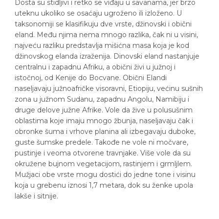
Dosta su stidljivi i retko se viđaju u savanama, jer brzo
uteknu ukoliko se osaćaju ugroženo ili izloženo. U
taksonomiji se klasifikuju dve vrste, džinovski i obični
eland. Među njima nema mnogo razlika, čak ni u visini,
najveću razliku predstavlja mišićna masa koja je kod
džinovskog elanda izraženija. Dinovski eland nastanjuje
centralnu i zapadnu Afriku, a obični živi u južnoj i
istočnoj, od Kenije do Bocvane. Obični Elandi
naseljavaju južnoafričke visoravni, Etiopiju, većinu sušnih
zona u južnom Sudanu, zapadnu Angolu, Namibiju i
druge delove južne Afrike. Vole da žive u polusušnim
oblastima koje imaju mnogo žbunja, naseljavaju čak i
obronke šuma i vrhove planina ali izbegavaju duboke,
guste šumske predele. Takođe ne vole ni močvare,
pustinje i veoma otvorene travnjake. Više vole da su
okružene bujnom vegetacijom, rastinjem i grmljlem.
Mužjaci obe vrste mogu dostići do jedne tone i visinu
koja u grebenu iznosi 1,7 metara, dok su ženke upola
lakše i sitnije.