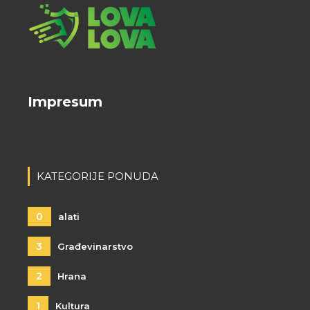
Impresum
KATEGORIJE PONUDA
0
alati
3
Građevinarstvo
2
Hrana
1
Kultura