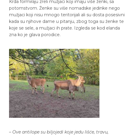
Krda formiraju zreli mužjaci koji imaju više ženki, sa
potomstvom. Ženke su više nomadske jedinke nego
mužjaci koji nisu mnogo teritorijali ali su dosta posesivni
kada su njihove dame u pitanju, zbog toga su ženke te
koje se sele, a mužjaci ih prate. Izgleda se kod elanda
zna ko je glava porodice.
–
Ove antilope su biljojedi koje jedu lišće, travu,