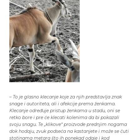
–
To je glasno klecanje koje za njih predstavlja znak
snage i autoriteta, ali i afekcije prema ženkama.
Klecanje određuje pristup ženkama u stadu, oni se
retko bore i pre će klecati kolenima da bi pokazali
svoju snagu. Te „klikove“ proizvode prednjim nogama
dok hodaju, zvuk podseća na kastanjete i može se čuti
stotinama metara što ih ponekad odaje i kod