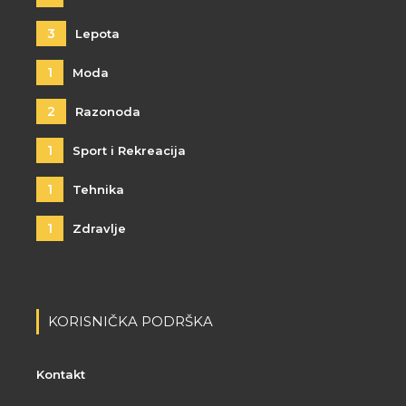
3
Lepota
1
Moda
2
Razonoda
1
Sport i Rekreacija
1
Tehnika
1
Zdravlje
KORISNIČKA PODRŠKA
Kontakt