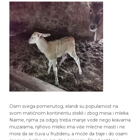
Osim svega pomenutog, elandi su popularnost na
svom matičnom kontinentu stekli i zbog mesa i mleka.
Naime, njima za odgoj treba manje vode nego kravama
muzarama, njihovo mleko ima više mlečne masti i ne
mora da se čuva u fružideru, a može da traje i do osam