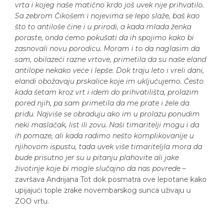
vrta i kojeg naše matično krdo još uvek nije prihvatilo.
Sa zebrom Čikošem i nojevima se lepo slaže, baš kao
što to antiloše čine i u prirodi, a kada mlada ženka
poraste, onda ćemo pokušati da ih spojimo kako bi
zasnovali novu porodicu. Moram i to da naglasim da
sam, obilazeći razne vrtove, primetila da su naše eland
antilope nekako veće i lepše. Dok traju leto i vreli dani,
elandi obožavaju prskalice koje im uključujemo. Često
kada šetam kroz vrt i idem do prihvatilišta, prolazim
pored njih, pa sam primetila da me prate i žele da
priđu. Najviše se obraduju ako im u prolazu ponudim
neki maslačak, list ili zovu. Naši timaritelji mogu i da
ih pomaze, ali kada radimo nešto komplikovanije u
njihovom ispustu, tada uvek više timariteljla mora da
bude prisutno jer su u pitanju plahovite ali jake
životinje koje bi mogle slučajno da nas povrede
–
završava Andrijana Tot dok posmatra ove lepotane kako
upijajući tople zrake novembarskog sunca uživaju u
ZOO vrtu.