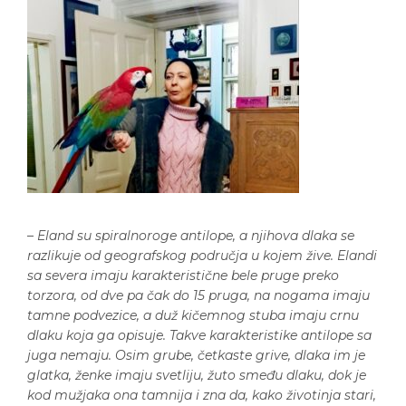
–
Eland su spiralnoroge antilope, a njihova dlaka se
razlikuje od geografskog područja u kojem žive. Elandi
sa severa imaju karakteristične bele pruge preko
torzora, od dve pa čak do 15 pruga, na nogama imaju
tamne podvezice, a duž kičemnog stuba imaju crnu
dlaku koja ga opisuje. Takve karakteristike antilope sa
juga nemaju. Osim grube, četkaste grive, dlaka im je
glatka, ženke imaju svetliju, žuto smeđu dlaku, dok je
kod mužjaka ona tamnija i zna da, kako životinja stari,