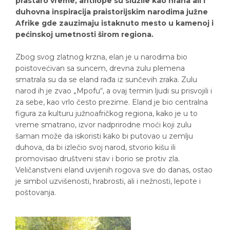
prastaro vreme, antilope su služile kao hrana ali i
duhovna inspiracija praistorijskim narodima južne
Afrike gde zauzimaju istaknuto mesto u kamenoj i
pećinskoj umetnosti širom regiona.
Zbog svog zlatnog krzna, elan je u narodima bio
poistovećivan sa suncem, drevna zulu plemena
smatrala su da se eland rađa iz sunčevih zraka. Zulu
narod ih je zvao „Mpofu“, a ovaj termin ljudi su prisvojili i
za sebe, kao vrlo često prezime. Eland je bio centralna
figura za kulturu južnoafričkog regiona, kako je u to
vreme smatrano, izvor nadprirodne moći koji zulu
šaman može da iskoristi kako bi putovao u zemlju
duhova, da bi izlečio svoj narod, stvorio kišu ili
promovisao društveni stav i borio se protiv zla.
Veličanstveni eland uvijenih rogova sve do danas, ostao
je simbol uzvišenosti, hrabrosti, ali i nežnosti, lepote i
poštovanja.