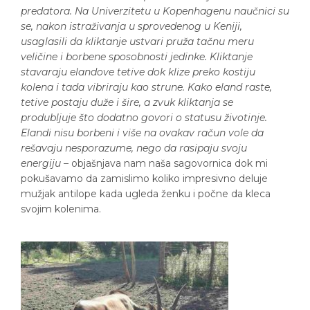
predatora. Na Univerzitetu u Kopenhagenu naučnici su
se, nakon istraživanja u sprovedenog u Keniji,
usaglasili da kliktanje ustvari pruža tačnu meru
veličine i borbene sposobnosti jedinke. Kliktanje
stavaraju elandove tetive dok klize preko kostiju
kolena i tada vibriraju kao strune. Kako eland raste,
tetive postaju duže i šire, a zvuk kliktanja se
produbljuje što dodatno govori o statusu životinje.
Elandi nisu borbeni i više na ovakav račun vole da
rešavaju nesporazume, nego da rasipaju svoju
energiju
– objašnjava nam naša sagovornica dok mi
pokušavamo da zamislimo koliko impresivno deluje
mužjak antilope kada ugleda ženku i počne da kleca
svojim kolenima.