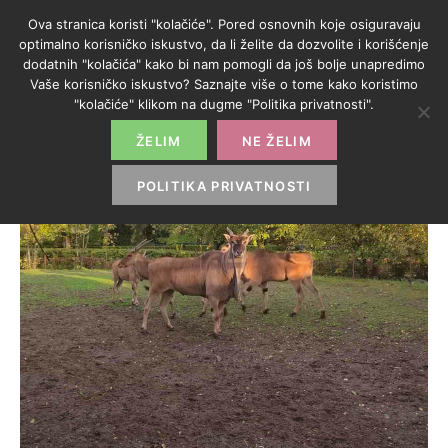
Ova stranica koristi "kolačiće". Pored osnovnih koje osiguravaju
optimalno korisničko iskustvo, da li želite da dozvolite i korišćenje
dodatnih "kolačića" kako bi nam pomogli da još bolje unapredimo
Vaše korisničko iskustvo? Saznajte više o tome kako koristimo
"kolačiće" klikom na dugme "Politika privatnosti".
ŽELIM
NE ŽELIM
POLITIKA PRIVATNOSTI