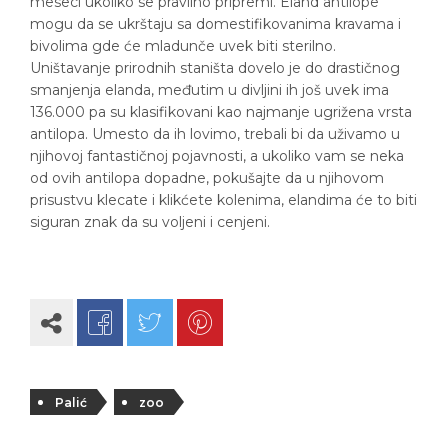
meseci ukoliko se pravilno pripremi. Eland antilope
mogu da se ukrštaju sa domestifikovanima kravama i
bivolima gde će mladunče uvek biti sterilno.
Uništavanje prirodnih staništa dovelo je do drastičnog
smanjenja elanda, međutim u divljini ih još uvek ima
136.000 pa su klasifikovani kao najmanje ugrižena vrsta
antilopa. Umesto da ih lovimo, trebali bi da uživamo u
njihovoj fantastičnoj pojavnosti, a ukoliko vam se neka
od ovih antilopa dopadne, pokušajte da u njihovom
prisustvu klecate i klikćete kolenima, elandima će to biti
siguran znak da su voljeni i cenjeni.
Palić
zoo