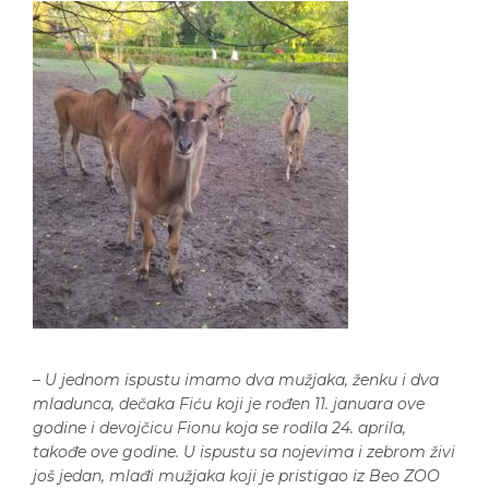
–
U jednom ispustu imamo dva mužjaka, ženku i dva
mladunca, dečaka Fiću koji je rođen 11. januara ove
godine i devojčicu Fionu koja se rodila 24. aprila,
takođe ove godine. U ispustu sa nojevima i zebrom živi
još jedan, mlađi mužjaka koji je pristigao iz Beo ZOO