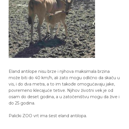
Eland antilope nisu brze i njihova maksimala brzina
može biti do 40 km/h, ali zato mogu odlično da skaču u
vis, i do dva metra, a to im takođe omogućavaju jake,
povremeno klecajuće tetive. Njihov životni vek je od
osam do deset godina, a u zatočeništvu mogu da žive i
do 25 godina.
Palićki ZOO vrt ima šest eland antilopa.