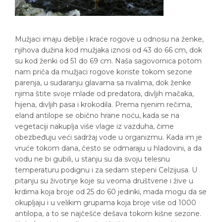
Mužjaci imaju deblje i kraće rogove u odnosu na ženke,
njihova dužina kod mužjaka iznosi od 43 do 66 cm, dok
su kod ženki od 51 do 69 cm. Naša sagovornica potom
nam priča da mužjaci rogove koriste tokom sezone
parenja, u sudaranju glavama sa rivalima, dok ženke
njima štite svoje mlade od predatora, divljih mačaka,
hijena, divljih pasa i krokodila. Prema njenim rečima,
eland antilope se obično hrane noću, kada se na
vegetaciji nakuplja više vlage iz vazduha, čime
obezbeđuju veći sadržaj vode u organizmu. Kada im je
vruće tokom dana, često se odmaraju u hladovini, a da
vodu ne bi gubili, u stanju su da svoju telesnu
temperaturu podignu i za sedam stepeni Celzijusa. U
pitanju su životinje koje su veoma društvene i žive u
krdima koja broje od 25 do 60 jedinki, mada mogu da se
okupljaju i u velikim grupama koja broje više od 1000
antilopa, a to se najčešće dešava tokom kišne sezone.