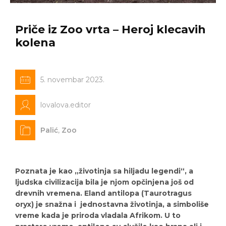
Priče iz Zoo vrta – Heroj klecavih
kolena
5. novembar 2023.
lovalova.editor
Palić
,
Zoo
Poznata je kao „životinja sa hiljadu legendi“, a
ljudska civilizacija bila je njom opčinjena još od
drevnih vremena. Eland antilopa (Taurotragus
oryx) je snažna i jednostavna životinja, a simboliše
vreme kada je priroda vladala Afrikom. U to