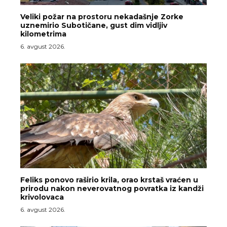
Veliki požar na prostoru nekadašnje Zorke
uznemirio Subotičane, gust dim vidljiv
kilometrima
6. avgust 2026.
Feliks ponovo raširio krila, orao krstaš vraćen u
prirodu nakon neverovatnog povratka iz kandži
krivolovaca
6. avgust 2026.