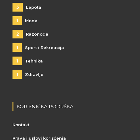
3
Lepota
1
Moda
2
Razonoda
1
Sport i Rekreacija
1
Tehnika
1
Zdravlje
KORISNIČKA PODRŠKA
Kontakt
Prava i uslovi korišćenja