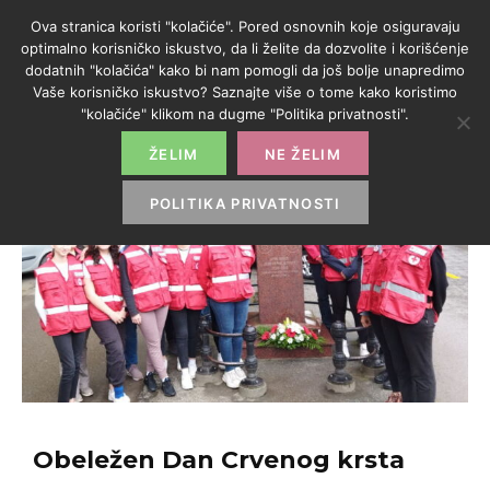
Ova stranica koristi "kolačiće". Pored osnovnih koje osiguravaju
optimalno korisničko iskustvo, da li želite da dozvolite i korišćenje
dodatnih "kolačića" kako bi nam pomogli da još bolje unapredimo
Vaše korisničko iskustvo? Saznajte više o tome kako koristimo
"kolačiće" klikom na dugme "Politika privatnosti".
ŽELIM
NE ŽELIM
POLITIKA PRIVATNOSTI
Obeležen Dan Crvenog krsta