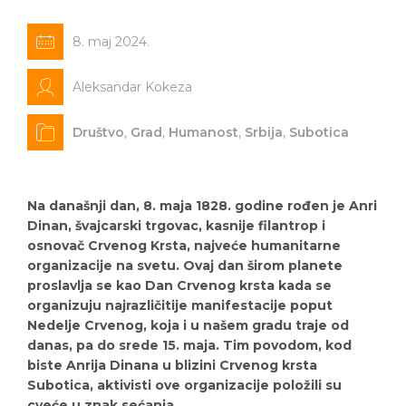
8. maj 2024.
Aleksandar Kokeza
Društvo
,
Grad
,
Humanost
,
Srbija
,
Subotica
Na današnji dan, 8. maja 1828. godine rođen je Anri
Dinan, švajcarski trgovac, kasnije filantrop i
osnovač Crvenog Krsta, najveće humanitarne
organizacije na svetu. Ovaj dan širom planete
proslavlja se kao Dan Crvenog krsta kada se
organizuju najrazličitije manifestacije poput
Nedelje Crvenog, koja i u našem gradu traje od
danas, pa do srede 15. maja. Tim povodom, kod
biste Anrija Dinana u blizini Crvenog krsta
Subotica, aktivisti ove organizacije položili su
cveće u znak sećanja.