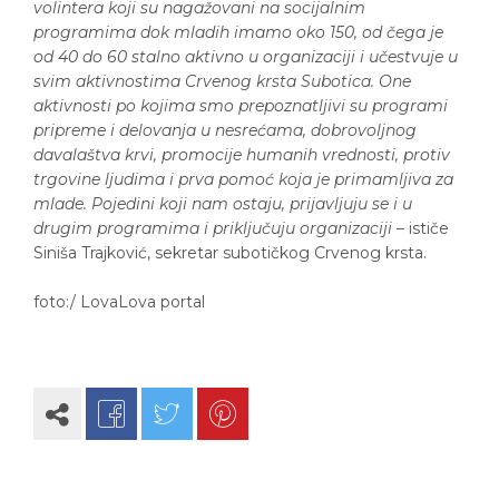
volintera koji su nagažovani na socijalnim
programima dok mladih imamo oko 150, od čega je
od 40 do 60 stalno aktivno u organizaciji i učestvuje u
svim aktivnostima Crvenog krsta Subotica. One
aktivnosti po kojima smo prepoznatljivi su programi
pripreme i delovanja u nesrećama, dobrovoljnog
davalaštva krvi, promocije humanih vrednosti, protiv
trgovine ljudima i prva pomoć koja je primamljiva za
mlade. Pojedini koji nam ostaju, prijavljuju se i u
drugim programima i priključuju organizaciji
– ističe
Siniša Trajković, sekretar subotičkog Crvenog krsta.
foto:/ LovaLova portal