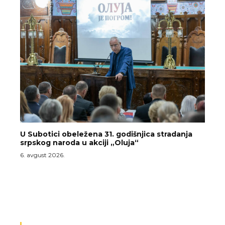
U Subotici obeležena 31. godišnjica stradanja
srpskog naroda u akciji „Oluja“
6. avgust 2026.