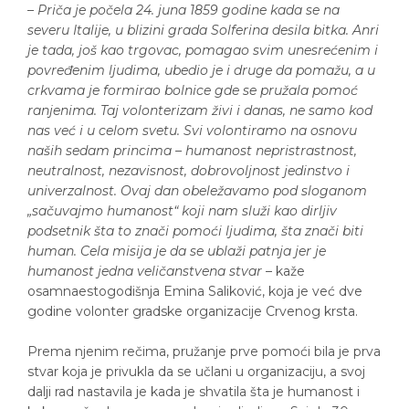
–
Priča je počela 24. juna 1859 godine kada se na
severu Italije, u blizini grada Solferina desila bitka. Anri
je tada, još kao trgovac, pomagao svim unesrećenim i
povređenim ljudima, ubedio je i druge da pomažu, a u
crkvama je formirao bolnice gde se pružala pomoć
ranjenima. Taj volonterizam živi i danas, ne samo kod
nas već i u celom svetu. Svi volontiramo na osnovu
naših sedam princima – humanost nepristrastnost,
neutralnost, nezavisnost, dobrovoljnost jedinstvo i
univerzalnost. Ovaj dan obeležavamo pod sloganom
„sačuvajmo humanost“ koji nam služi kao dirljiv
podsetnik šta to znači pomoći ljudima, šta znači biti
human. Cela misija je da se ublaži patnja jer je
humanost jedna veličanstvena stvar
– kaže
osamnaestogodišnja Emina Saliković, koja je već dve
godine volonter gradske organizacije Crvenog krsta.
Prema njenim rečima, pružanje prve pomoći bila je prva
stvar koja je privukla da se učlani u organizaciju, a svoj
dalji rad nastavila je kada je shvatila šta je humanost i