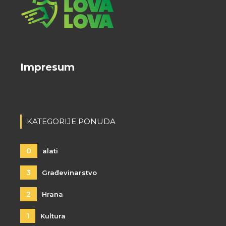
Impresum
KATEGORIJE PONUDA
0
alati
3
Građevinarstvo
2
Hrana
1
Kultura