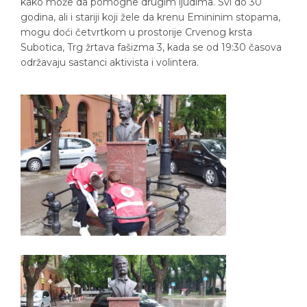
kako može da pomogne drugim ljudima. Svi do 30
godina, ali i stariji koji žele da krenu Emininim stopama,
mogu doći četvrtkom u prostorije Crvenog krsta
Subotica, Trg žrtava fašizma 3, kada se od 19:30 časova
održavaju sastanci aktivista i volintera.