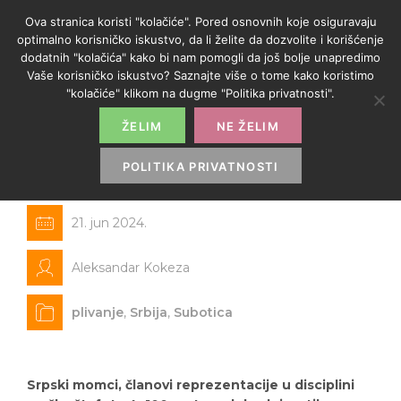
Ova stranica koristi "kolačiće". Pored osnovnih koje osiguravaju
optimalno korisničko iskustvo, da li želite da dozvolite i korišćenje
dodatnih "kolačića" kako bi nam pomogli da još bolje unapredimo
Vaše korisničko iskustvo? Saznajte više o tome kako koristimo
"kolačiće" klikom na dugme "Politika privatnosti".
ŽELIM
NE ŽELIM
Evropsko zlato i srebro za srpske
plivače
POLITIKA PRIVATNOSTI
21. jun 2024.
Aleksandar Kokeza
plivanje
,
Srbija
,
Subotica
Srpski momci, članovi reprezentacije u disciplini