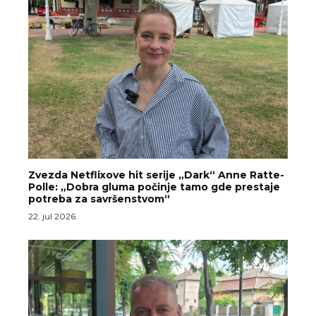
Zvezda Netflixove hit serije „Dark“ Anne Ratte-
Polle: „Dobra gluma počinje tamo gde prestaje
potreba za savršenstvom“
22. jul 2026.