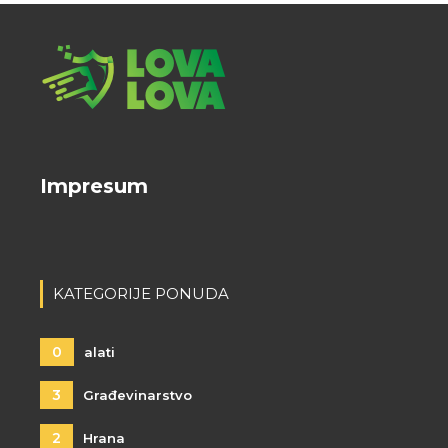
Impresum
KATEGORIJE PONUDA
0
alati
3
Građevinarstvo
2
Hrana