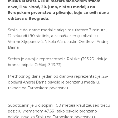
muška štafeta 4×100 metara slobodnim stilom
osvojili su sinoć, 20. juna, zlatnu medalju na
Evropskom prvenstvu u plivanju, koje se ovih dana
održava u Beogradu.
Srbija je do zlatne medalje stigla rezultatom 3 minuta,
12 sekundi i 90 stotinki, a za našu zemlju plivali su
Velimir Stjepanović, Nikola Aćin, Justin Cvetkov i Andrej
Barna.
Srebro je osvojila reprezentacija Poljske (3:13.25), dok je
bronza pripala Grčkoj (3:13.73).
Prethodnog dana, jedan od članova reprezentacije, 26-
godišnji Andrej Barna osvojio je bronzanu medalju,
takođe na Evropskom prvenstvu.
Subotičanin je u disciplini 100 metara kraul zauzeo treću
poziciju vremenom 47,66 i tako osvojio bronzano
odličje, prvo za Srbiju na Evropskom prvenstvu u