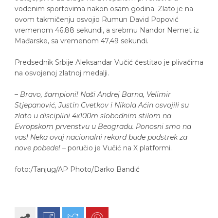
vodenim sportovima nakon osam godina. Zlato je na
ovom takmičenju osvojio Rumun David Popović
vremenom 46,88 sekundi, a srebrnu Nandor Nemet iz
Mađarske, sa vremenom 47,49 sekundi.
Predsednik Srbije Aleksandar Vučić čestitao je plivačima
na osvojenoj zlatnoj medalji.
–
Bravo, šampioni! Naši Andrej Barna, Velimir
Stjepanović, Justin Cvetkov i Nikola Aćin osvojili su
zlato u disciplini 4x100m slobodnim stilom na
Evropskom prvenstvu u Beogradu. Ponosni smo na
vas! Neka ovaj nacionalni rekord bude podstrek za
nove pobede!
– poručio je Vučić na X platformi.
foto:/Tanjug/AP Photo/Darko Bandić