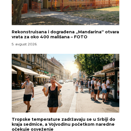
Rekonstruisana i dograđena „Mandarina“ otvara
vrata za oko 400 mališana – FOTO
5. avgust 2026.
Tropske temperature zadržavaju se u Srbiji do
kraja sedmice, a Vojvodinu početkom naredne
očekuje osveženje