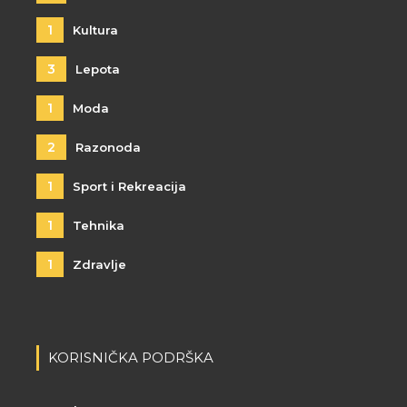
1
Kultura
3
Lepota
1
Moda
2
Razonoda
1
Sport i Rekreacija
1
Tehnika
1
Zdravlje
KORISNIČKA PODRŠKA