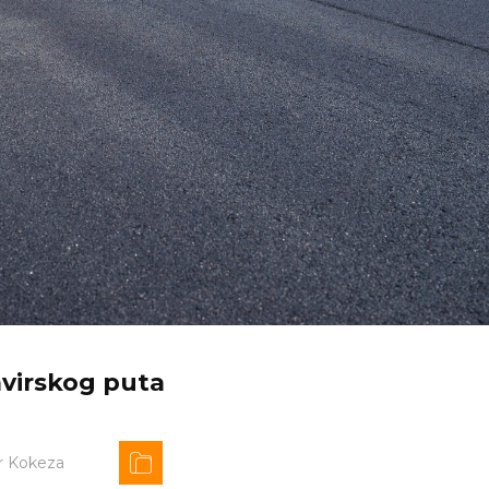
avirskog puta
r Kokeza