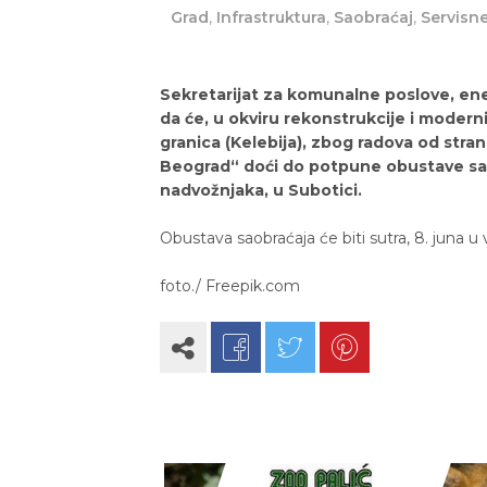
Grad
,
Infrastruktura
,
Saobraćaj
,
Servisne
Sekretarijat za komunalne poslove, en
da će, u okviru rekonstrukcije i modern
granica (Kelebija), zbog radova od stra
Beograd“ doći do potpune obustave sa
nadvožnjaka, u Subotici.
Obustava saobraćaja će biti sutra, 8. juna
foto./ Freepik.com