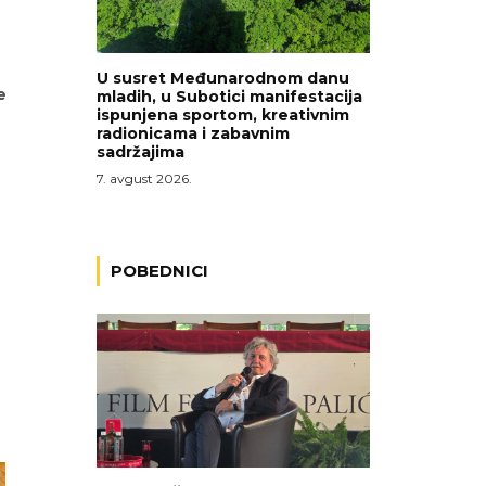
U susret Međunarodnom danu
e
mladih, u Subotici manifestacija
ispunjena sportom, kreativnim
radionicama i zabavnim
sadržajima
7. avgust 2026.
POBEDNICI