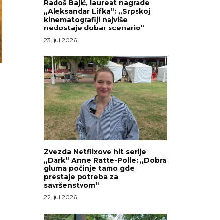
Radoš Bajić, laureat nagrade
„Aleksandar Lifka“: „Srpskoj
kinematografiji najviše
nedostaje dobar scenario“
23. jul 2026.
Zvezda Netflixove hit serije
„Dark“ Anne Ratte-Polle: „Dobra
gluma počinje tamo gde
prestaje potreba za
savršenstvom“
22. jul 2026.