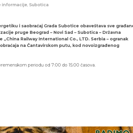
 informacije
,
Subotica
ergetiku i saobraćaj Grada Subotice obaveštava sve građan
izacije pruge Beograd – Novi Sad – Subotica – Državna
ne „China Railway International Co., LTD. Serbia – ogranak
obraćaja na Čantavirskom putu, kod novoizgrađenog
 u vremenskom periodu od 7:00 do 15:00 časova.