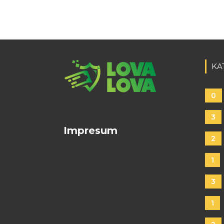
KA
0
3
Impresum
2
1
3
1