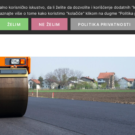
alno korisničko iskustvo, da li želite da dozvolite i korišćenje dodatnih
aznajte više o tome kako koristimo "kolačiće" klikom na dugme "Politika p
POČETNA
PROMO IZLOG
PARTNERI
KATE
ŽELIM
NE ŽELIM
POLITIKA PRIVATNOSTI