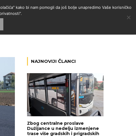
 "kolačića" kako bi nam pomogli da još bolje unapredimo Vaše korisničko
rivatnosti".
GORIJE
VESTI
RADIO
NAJNOVIJI ČLANCI
Zbog centralne proslave
Dužijance u nedelju izmenjene
trase više gradskih i prigradskih