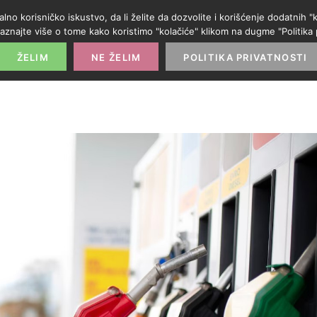
alno korisničko iskustvo, da li želite da dozvolite i korišćenje dodatnih
aznajte više o tome kako koristimo "kolačiće" klikom na dugme "Politika p
POČETNA
PROMO IZLOG
PARTNERI
KATE
ŽELIM
NE ŽELIM
POLITIKA PRIVATNOSTI