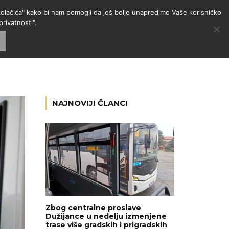
 "kolačića" kako bi nam pomogli da još bolje unapredimo Vaše korisničko
rivatnosti".
GORIJE
VESTI
RADIO
NAJNOVIJI ČLANCI
Zbog centralne proslave
Dužijance u nedelju izmenjene
trase više gradskih i prigradskih