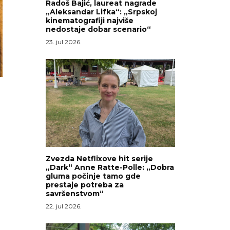
Radoš Bajić, laureat nagrade
„Aleksandar Lifka“: „Srpskoj
kinematografiji najviše
nedostaje dobar scenario“
23. jul 2026.
Zvezda Netflixove hit serije
„Dark“ Anne Ratte-Polle: „Dobra
gluma počinje tamo gde
prestaje potreba za
savršenstvom“
22. jul 2026.