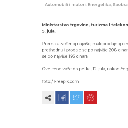
Automobili i motori
,
Energetika
,
Saobra
Ministarstvo trgovine, turizma i teleko
5. jula.
Prema utvrđenoj najvišoj maloprodajnoj ceni 
prethodnu i prodaje se po najviše 208 dinar
se po najviše 195 dinara.
Ove cene važe do petka, 12. jula, nakon če
foto:/ Freepik.com