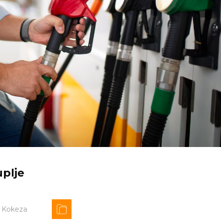
uplje
r Kokeza