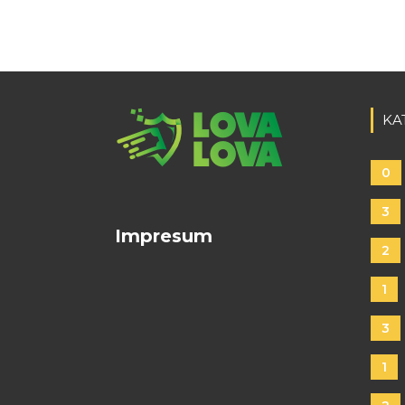
KA
0
3
Impresum
2
1
3
1