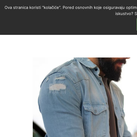
Ova stranica koristi "kolačiće". Pored osnovnih koje osiguravaju optim
iskustvo? S