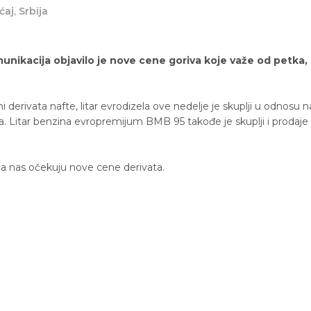
ćaj
,
Srbija
munikacija objavilo je nove cene goriva koje važe od petka,
derivata nafte, litar evrodizela ove nedelje je skuplji u odnosu n
a. Litar benzina evropremijum BMB 95 takođe je skuplji i prodaje
ga nas očekuju nove cene derivata.