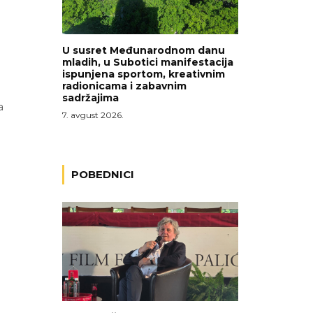
U susret Međunarodnom danu
mladih, u Subotici manifestacija
ispunjena sportom, kreativnim
radionicama i zabavnim
sadržajima
a
7. avgust 2026.
POBEDNICI