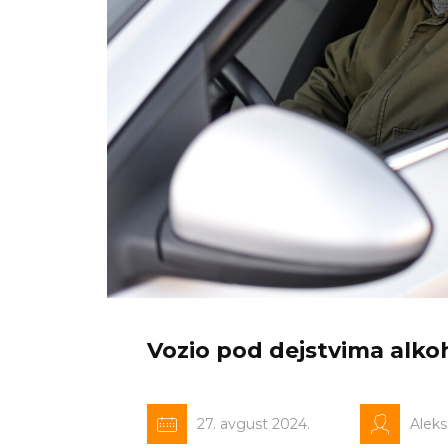
Vozio pod dejstvima alko
27. avgust 2024.
Alek