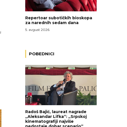
Repertoar subotičkih bioskopa
za narednih sedam dana
5. avgust 2026.
u
POBEDNICI
Radoš Bajić, laureat nagrade
„Aleksandar Lifka“: „Srpskoj
kinematografiji najviše
nedostaje dobar scenario“