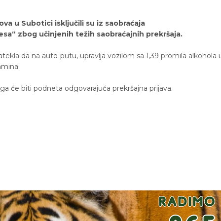
va u Subotici isključili su iz saobraćaja
a“ zbog učinjenih težih saobraćajnih prekršaja.
zatekla da na auto-putu, upravlja vozilom sa 1,39 promila alkohola 
amina.
ga će biti podneta odgovarajuća prekršajna prijava.