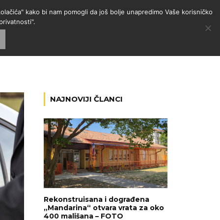
 "kolačića" kako bi nam pomogli da još bolje unapredimo Vaše korisničko
rivatnosti".
GORIJE
VESTI
RADIO
NAJNOVIJI ČLANCI
Rekonstruisana i dograđena
„Mandarina“ otvara vrata za oko
400 mališana – FOTO