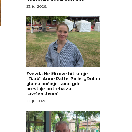
23. jul 2026.
Zvezda Netflixove hit serije
„Dark“ Anne Ratte-Polle: „Dobra
gluma počinje tamo gde
prestaje potreba za
savršenstvom“
22. jul 2026.