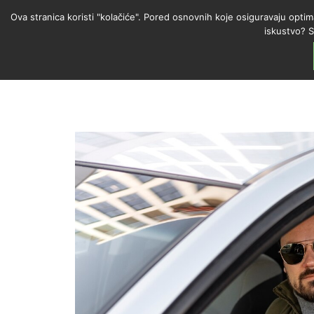
Ova stranica koristi "kolačiće". Pored osnovnih koje osiguravaju optim
iskustvo? S