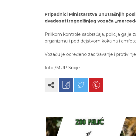
Pripadnici Ministarstva unutrašnjih poslo
dvadesettrogodišnjeg vozača „mercedes
Prilikom kontrole saobraćaja, policija ga je 
organizmu i pod dejstvom kokaina i amfet
Vozaču je određeno zadržavanje i protiv nje
foto:/MUP Srbije