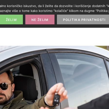
alno korisničko iskustvo, da li želite da dozvolite i korišćenje dodatnih
aznajte više o tome kako koristimo "kolačiće" klikom na dugme "Politika p
POČETNA
PROMO IZLOG
PARTNERI
KATE
ŽELIM
NE ŽELIM
POLITIKA PRIVATNOSTI