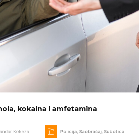
hola, kokaina i amfetamina
sandar Kokeza
Policija
,
Saobraćaj
,
Subotica