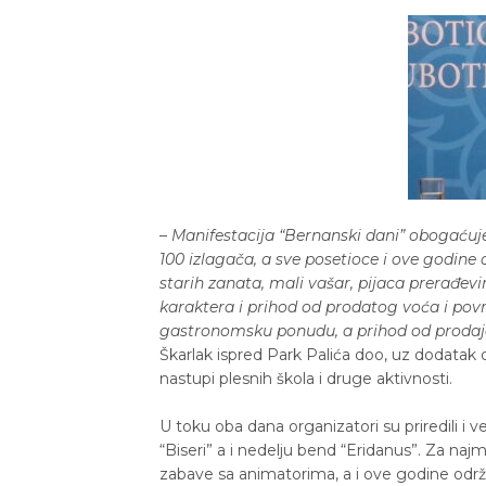
–
Manifestacija “Bernanski dani” obogaćuje
100 izlagača, a sve posetioce i ove godine 
starih zanata, mali vašar, pijaca prerađevi
karaktera i prihod od prodatog voća i povr
gastronomsku ponudu, a prihod od prodaj
Škarlak ispred Park Palića doo, uz dodatak
nastupi plesnih škola i druge aktivnosti.
U toku oba dana organizatori su priredili i 
“Biseri” a i nedelju bend “Eridanus”. Za na
zabave sa animatorima, a i ove godine održa