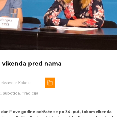
m vikenda pred nama
leksandar Kokeza
ć
,
Subotica
,
Tradicija
 dani“ ove godine održaće se po 34. put, tokom vikenda