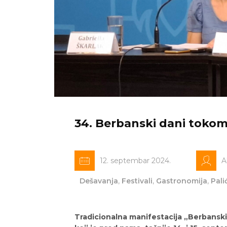
34. Berbanski dani toko
12. septembar 2024.
A
Dešavanja
,
Festivali
,
Gastronomija
,
Pali
Tradicionalna manifestacija „Berbanski