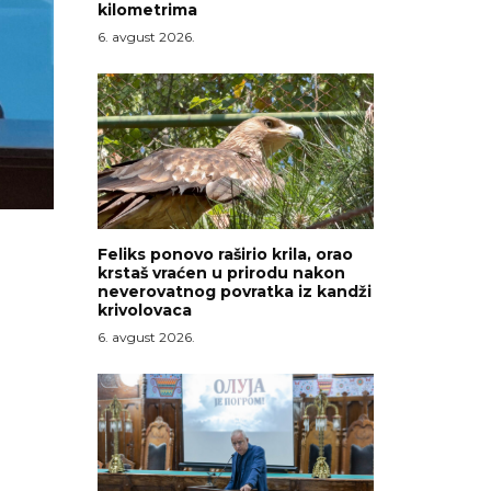
kilometrima
6. avgust 2026.
Feliks ponovo raširio krila, orao
krstaš vraćen u prirodu nakon
neverovatnog povratka iz kandži
krivolovaca
6. avgust 2026.