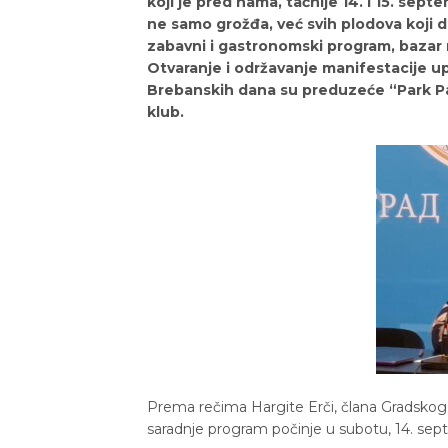
koji je pred nama, tačnije 14. i 15. sep
ne samo grožđa, već svih plodova koji d
zabavni i gastronomski program, bazar r
Otvaranje i održavanje manifestacije upri
Brebanskih dana su preduzeće “Park Pal
klub.
Prema rečima Hargite Erči, člana Gradskog
saradnje program počinje u subotu, 14. sep