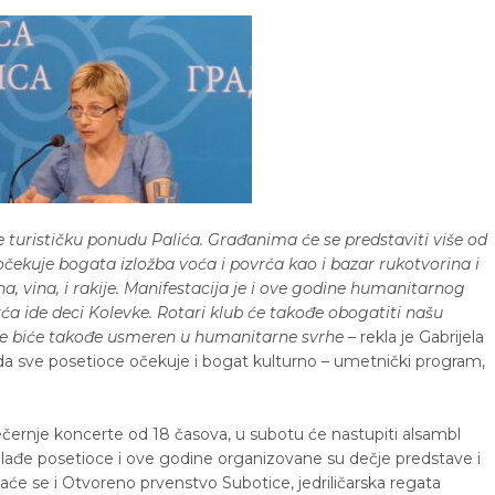
 turističku ponudu Palića. Građanima će se predstaviti više od
očekuje bogata izložba voća i povrća kao i bazar rukotvorina i
na, vina, i rakije. Manifestacija je i ove godine humanitarnog
ća ide deci Kolevke. Rotari klub će takođe obogatiti našu
e biće takođe usmeren u humanitarne svrhe
– rekla je Gabrijela
 da sve posetioce očekuje i bogat kulturno – umetnički program,
večernje koncerte od 18 časova, u subotu će nastupiti alsambl
jmlađe posetioce i ove godine organizovane su dečje predstave i
će se i Otvoreno prvenstvo Subotice, jedriličarska regata