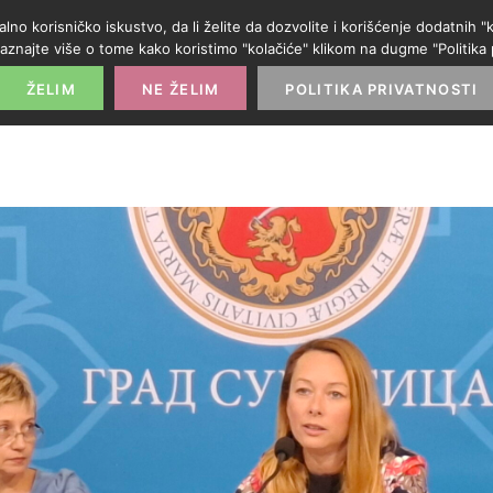
alno korisničko iskustvo, da li želite da dozvolite i korišćenje dodatnih
aznajte više o tome kako koristimo "kolačiće" klikom na dugme "Politika p
POČETNA
PROMO IZLOG
PARTNERI
KATE
ŽELIM
NE ŽELIM
POLITIKA PRIVATNOSTI