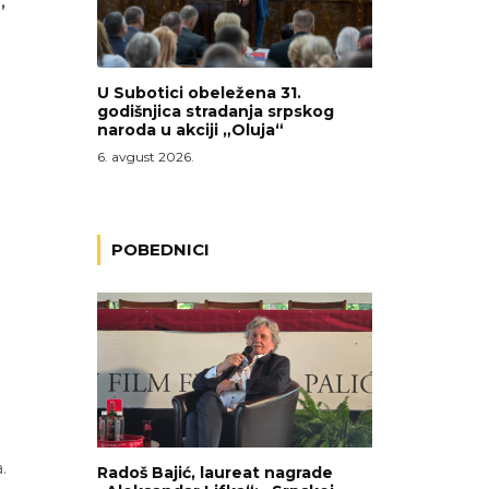
,
U Subotici obeležena 31.
godišnjica stradanja srpskog
naroda u akciji „Oluja“
6. avgust 2026.
POBEDNICI
.
Radoš Bajić, laureat nagrade