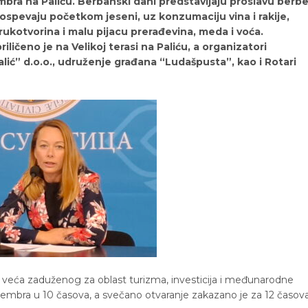
tembra na Paliću. Berbanski dani predstavljaju proslavu berbe
ospevaju početkom jeseni, uz konzumaciju vina i rakije,
ukotvorina i malu pijacu prerađevina, meda i voća.
ličeno je na Velikoj terasi na Paliću, a organizatori
ić” d.o.o., udruženje građana “Ludašpusta”, kao i Rotari
 veća zaduženog za oblast turizma, investicija i međunarodne
tembra u 10 časova, a svečano otvaranje zakazano je za 12 časova