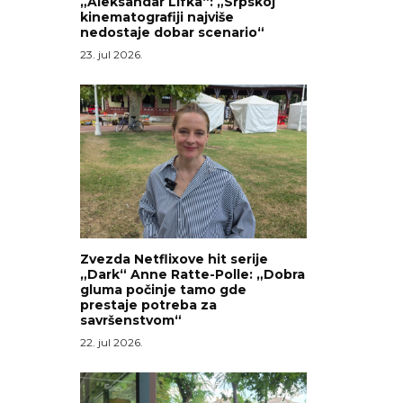
„Aleksandar Lifka“: „Srpskoj
kinematografiji najviše
nedostaje dobar scenario“
23. jul 2026.
Zvezda Netflixove hit serije
„Dark“ Anne Ratte-Polle: „Dobra
gluma počinje tamo gde
prestaje potreba za
savršenstvom“
22. jul 2026.