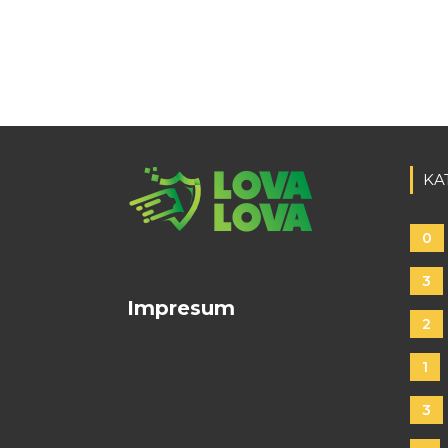
KA
0
3
Impresum
2
1
3