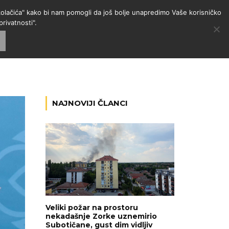
 "kolačića" kako bi nam pomogli da još bolje unapredimo Vaše korisničko
rivatnosti".
GORIJE
VESTI
RADIO
NAJNOVIJI ČLANCI
Veliki požar na prostoru
nekadašnje Zorke uznemirio
Subotičane, gust dim vidljiv