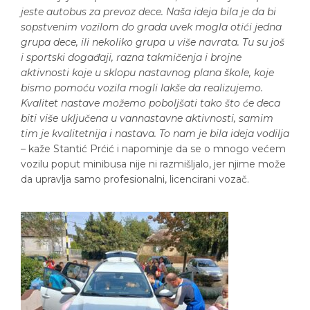
jeste autobus za prevoz dece. Naša ideja bila je da bi
sopstvenim vozilom do grada uvek mogla otići jedna
grupa dece, ili nekoliko grupa u više navrata. Tu su još
i sportski događaji, razna takmičenja i brojne
aktivnosti koje u sklopu nastavnog plana škole, koje
bismo pomoću vozila mogli lakše da realizujemo.
Kvalitet nastave možemo poboljšati tako što će deca
biti više uključena u vannastavne aktivnosti, samim
tim je kvalitetnija i nastava. To nam je bila ideja vodilja
– kaže Stantić Prćić i napominje da se o mnogo većem
vozilu poput minibusa nije ni razmišljalo, jer njime može
da upravlja samo profesionalni, licencirani vozač.