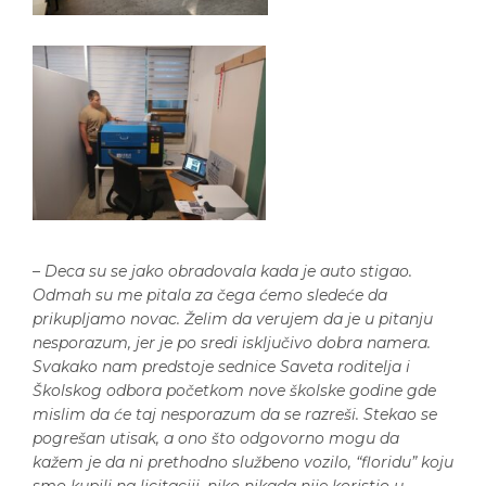
–
Deca su se jako obradovala kada je auto stigao.
Odmah su me pitala za čega ćemo sledeće da
prikupljamo novac. Želim da verujem da je u pitanju
nesporazum, jer je po sredi isključivo dobra namera.
Svakako nam predstoje sednice Saveta roditelja i
Školskog odbora početkom nove školske godine gde
mislim da će taj nesporazum da se razreši. Stekao se
pogrešan utisak, a ono što odgovorno mogu da
kažem je da ni prethodno službeno vozilo, “floridu” koju