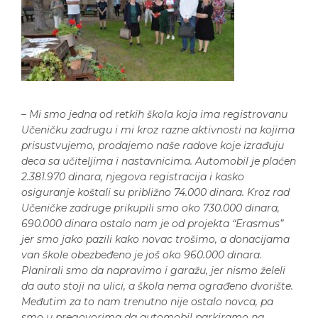
–
Mi smo jedna od retkih škola koja ima registrovanu
Učeničku zadrugu i mi kroz razne aktivnosti na kojima
prisustvujemo, prodajemo naše radove koje izrađuju
deca sa učiteljima i nastavnicima. Automobil je plaćen
2.381.970 dinara, njegova registracija i kasko
osiguranje koštali su približno 74.000 dinara. Kroz rad
Učeničke zadruge prikupili smo oko 730.000 dinara,
690.000 dinara ostalo nam je od projekta “Erasmus”
jer smo jako pazili kako novac trošimo, a donacijama
van škole obezbeđeno je još oko 960.000 dinara.
Planirali smo da napravimo i garažu, jer nismo želeli
da auto stoji na ulici, a škola nema ograđeno dvorište.
Međutim za to nam trenutno nije ostalo novca, pa
smo u pregovorima da automobil parkiramo na