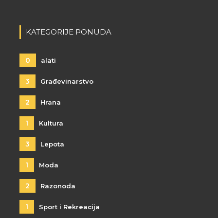
KATEGORIJE PONUDA
0
alati
3
Građevinarstvo
2
Hrana
1
Kultura
3
Lepota
1
Moda
2
Razonoda
1
Sport i Rekreacija