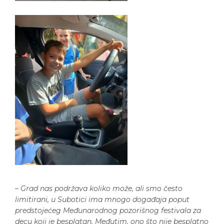
–
Grad nas podržava koliko može, ali smo često
limitirani, u Subotici ima mnogo događaja poput
predstojećeg Međunarodnog pozorišnog festivala za
decu koji je besplatan. Međutim, ono što nije besplatno