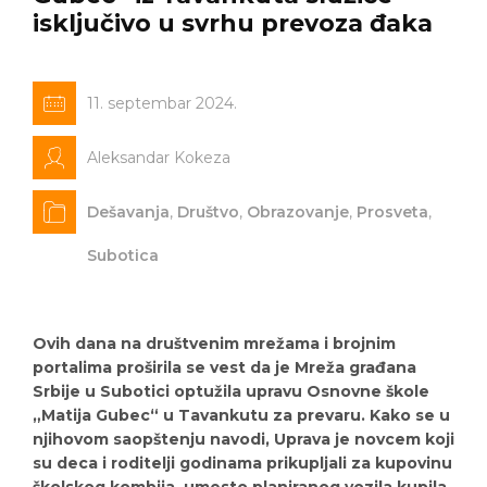
isključivo u svrhu prevoza đaka
11. septembar 2024.
Aleksandar Kokeza
Dešavanja
,
Društvo
,
Obrazovanje
,
Prosveta
,
Subotica
Ovih dana na društvenim mrežama i brojnim
portalima proširila se vest da je Mreža građana
Srbije u Subotici optužila upravu Osnovne škole
„Matija Gubec“ u Tavankutu za prevaru. Kako se u
njihovom saopštenju navodi, Uprava je novcem koji
su deca i roditelji godinama prikupljali za kupovinu
školskog kombija, umesto planiranog vozila kupila