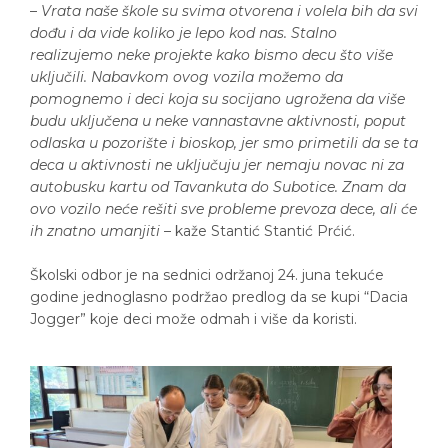
–
Vrata naše škole su svima otvorena i volela bih da svi
dođu i da vide koliko je lepo kod nas. Stalno
realizujemo neke projekte kako bismo decu što više
uključili. Nabavkom ovog vozila možemo da
pomognemo i deci koja su socijano ugrožena da više
budu uključena u neke vannastavne aktivnosti, poput
odlaska u pozorište i bioskop, jer smo primetili da se ta
deca u aktivnosti ne uključuju jer nemaju novac ni za
autobusku kartu od Tavankuta do Subotice. Znam da
ovo vozilo neće rešiti sve probleme prevoza dece, ali će
ih znatno umanjiti
– kaže Stantić Stantić Prćić.
Školski odbor je na sednici održanoj 24. juna tekuće
godine jednoglasno podržao predlog da se kupi “Dacia
Jogger” koje deci može odmah i više da koristi.