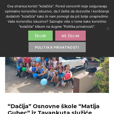
Ova stranica koristi "kolačiće". Pored osnovnih koje osiguravaju
optimalno korisničko iskustvo, da li želite da dozvolite i korišćenje
dodatnih "kolačića" kako bi nam pomogli da još bolje unapredimo
Vaše korisničko iskustvo? Saznajte više o tome kako koristimo
"kolačiće" klikom na dugme "Politika privatnosti".
ŽELIM
NE ŽELIM
POLITIKA PRIVATNOSTI
“Dačija” Osnovne škole “Matija
Gubec” iz Tavankuta služiće