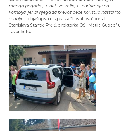
mnogo pogodniji i lakši za vožnju i parkiranje od
kombija, jer bi njega za prevoz dece koristilo nastavno
osoblje
– objašnjava u izjavi za “LovaLova”portal
Stanislava Stantić Prćić, direktorka OŠ “Matija Gubec” u
Tavankutu.