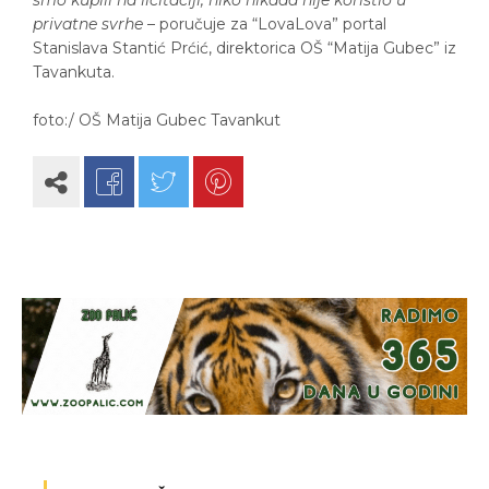
smo kupili na licitaciji, niko nikada nije koristio u
privatne svrhe
– poručuje za “LovaLova” portal
Stanislava Stantić Prćić, direktorica OŠ “Matija Gubec” iz
Tavankuta.
foto:/ OŠ Matija Gubec Tavankut