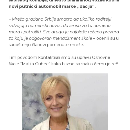
novi putnički automobil marke „dačija“.
–
Mreža građana Srbije smatra da ukoliko roditelji
izdvajaju namenski novac da se isti za tu namenu
mora i potrošiti. Sve drugo je najblaže rečeno prevara
za koju je odgovoran menadžment škole
– ocenili su u
saopštenju članovi pomenute mreže.
Tim povodom kontaktirali smo su upravu Osnovne
škole “Matija Gubec” kako bismo saznali o čemu je reč.