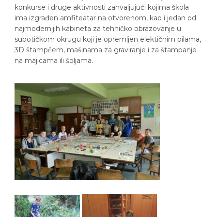
konkurse i druge aktivnosti zahvaljujući kojima škola
ima izgrađen amfiteatar na otvorenom, kao i jedan od
najmodernijih kabineta za tehničko obrazovanje u
subotičkom okrugu koji je opremljen elektičnim pilama,
3D štampčem, mašinama za graviranje i za štampanje
na majicama ili šoljama.