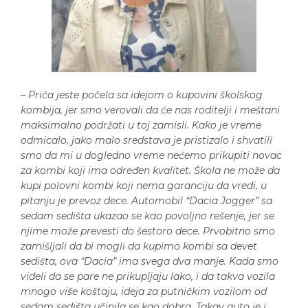
–
Priča jeste počela sa idejom o kupovini školskog
kombija, jer smo verovali da će nas roditelji i meštani
maksimalno podržati u toj zamisli. Kako je vreme
odmicalo, jako malo sredstava je pristizalo i shvatili
smo da mi u dogledno vreme nećemo prikupiti novac
za kombi koji ima određen kvalitet. Škola ne može da
kupi polovni kombi koji nema garanciju da vredi, u
pitanju je prevoz dece. Automobil “Dacia Jogger” sa
sedam sedišta ukazao se kao povoljno rešenje, jer se
njime može prevesti do šestoro dece. Prvobitno smo
zamišljali da bi mogli da kupimo kombi sa devet
sedišta, ova “Dacia” ima svega dva manje. Kada smo
videli da se pare ne prikupljaju lako, i da takva vozila
mnogo više koštaju, ideja za putničkim vozilom od
sedam sedišta učinila se kao dobra. Takav auto je i