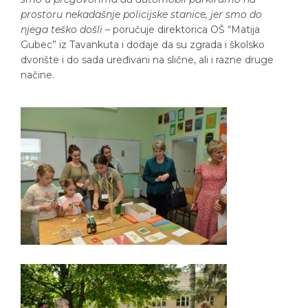
prostoru nekadašnje policijske stanice, jer smo do
njega teško došli
– poručuje direktorica OŠ “Matija
Gubec” iz Tavankuta i dodaje da su zgrada i školsko
dvorište i do sada uređivani na slične, ali i razne druge
načine.