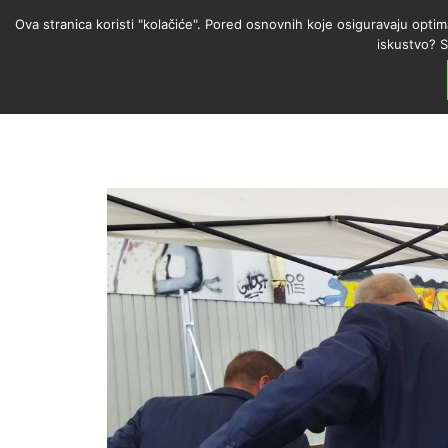
Ova stranica koristi "kolačiće". Pored osnovnih koje osiguravaju optim
iskustvo? S