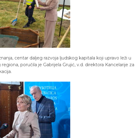
anja, centar daljeg razvoja ljudskog kapitala koji upravo leži u
 regiona, poručila je Gabrijela Grujić, v.d. direktora Kancelarije za
acija.