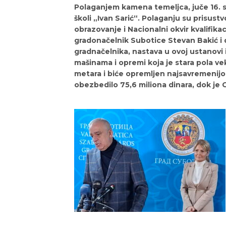
Polaganjem kamena temeljca, juče 16. 
školi „Ivan Sarić“. Polaganju su prisustv
obrazovanje i Nacionalni okvir kvalifik
gradonačelnik Subotice Stevan Bakić i 
gradnačelnika, nastava u ovoj ustanovi i
mašinama i opremi koja je stara pola ve
metara i biće opremljen najsavremenijo
obezbedilo 75,6 miliona dinara, dok je 