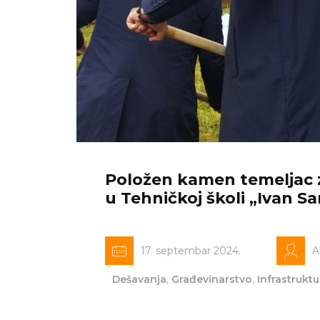
Položen kamen temeljac 
u Tehničkoj školi „Ivan Sa
17. septembar 2024.
A
Dešavanja
,
Građevinarstvo
,
Infrastruktu