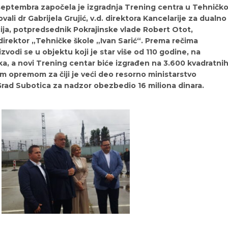
septembra započela je izgradnja Trening centra u Tehničko
ovali dr Gabrijela Grujić, v.d. direktora Kancelarije za dualno
acija, potpredsednik Pokrajinske vlade Robert Otot,
direktor „Tehničke škole „Ivan Sarić“. Prema rečima
zvodi se u objektu koji je star više od 110 godine, na
ka, a novi Trening centar biće izgrađen na 3.600 kvadratni
m opremom za čiji je veći deo resorno ministarstvo
Grad Subotica za nadzor obezbedio 16 miliona dinara.