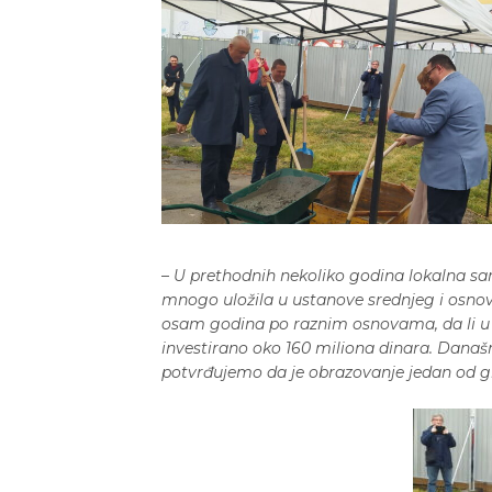
–
U prethodnih nekoliko godina lokalna sa
mnogo uložila u ustanove srednjeg i osnov
osam godina po raznim osnovama, da li u p
investirano oko 160 miliona dinara. Dana
potvrđujemo da je obrazovanje jedan od g