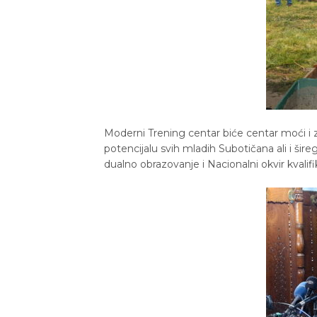
Moderni Trening centar biće centar moći i zn
potencijalu svih mladih Subotičana ali i šireg
dualno obrazovanje i Nacionalni okvir kvalifik