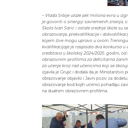
–
Vlada Srbije ulaže pet miliona evra u izg
je govoriti o sinergiji savremenih znanja, 
Škola Ivan Sarić i ostale srednje škole su 
obrazovanje, prekvalifikacije i dokvalifika
kojem žive mogu upravo u ovom Treningu c
kvalifikacijaje je raspisala dva konkursa u
sredstava u školskoj 2024/2025. godini, od 
obrazovnim profilima za deficitarna zani
za učenje kroz rad učenicima koji se škol
izjavila je Grujić i dodala da je Ministarstv
obrazovanje objavilo i Javni poziv za dode
obrazovanje kod kojih učenici pohađaju zav
na dualnim obrazovnim profilima.