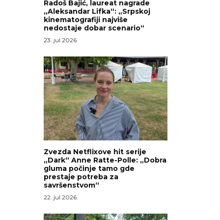
Radoš Bajić, laureat nagrade
„Aleksandar Lifka“: „Srpskoj
kinematografiji najviše
nedostaje dobar scenario“
23. jul 2026.
Zvezda Netflixove hit serije
„Dark“ Anne Ratte-Polle: „Dobra
gluma počinje tamo gde
prestaje potreba za
savršenstvom“
22. jul 2026.