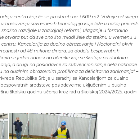
radnju centra koji će se prostirati na 3.600 m2. Važnije od svega
o umrežavanju savremenih tehnologija koje leže u našoj privredi.
se snažno razvijale u značajnoj reformi, ulaganje u formalno
cije otvara put da sve ono što mladi žele da steknu u vremenu u
entru. Kancelarija za dualno obrazovanje i Nacionalni okvir
 vrednosti od 48 miliona dinara, za dodelu bespovratnih
kojih se jedan odnosi na učenike koji se školuju na dualnim
manja, a drugi na poslodavce za subvencionisanje dela naknade
uju na dualnim obrazovnim profilima za deficitarna zanimanja
“ –
o privrede Republike Srbije u saradnji sa Kancelarijom za dualno
lu bespovratnih sredstava poslodavcima uključenim u dualno
ršnu školsku godinu učenja kroz rad u školskoj 2024/2025. godini