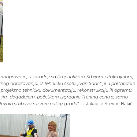
mouprava je, u saradnji sa Rrepublikom Srbijom i Pokrajinom,
nog obrazovanja. U Tehničku školu „Ivan Sarić“ je u prethodnih
rojektno tehničku dokumentaciju, rekonstrukciju ili opremu,
šnjim događajem, početkom izgradnje Trening centra, samo
lavnih stubova razvoja našeg grada
“ – istakao je Stevan Bakić.