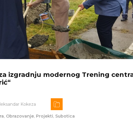
za izgradnju modernog Trening centr
rić“
leksandar Kokeza
ra
,
Obrazovanje
,
Projekti
,
Subotica