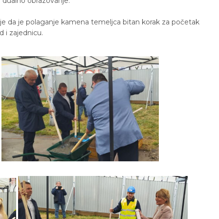
u dualno obrazovanje.
o je da je polaganje kamena temeljca bitan korak za početak
 i zajednicu.