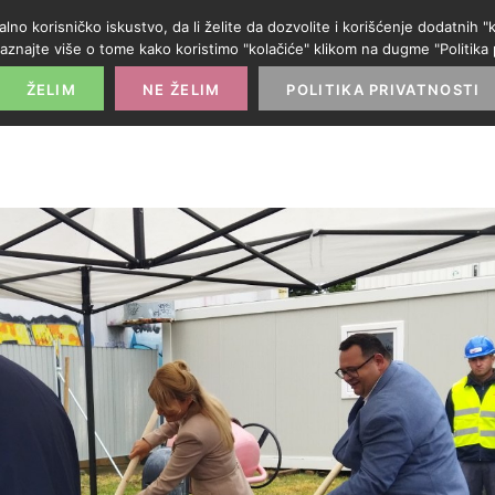
alno korisničko iskustvo, da li želite da dozvolite i korišćenje dodatnih
aznajte više o tome kako koristimo "kolačiće" klikom na dugme "Politika p
POČETNA
PROMO IZLOG
PARTNERI
KATE
ŽELIM
NE ŽELIM
POLITIKA PRIVATNOSTI