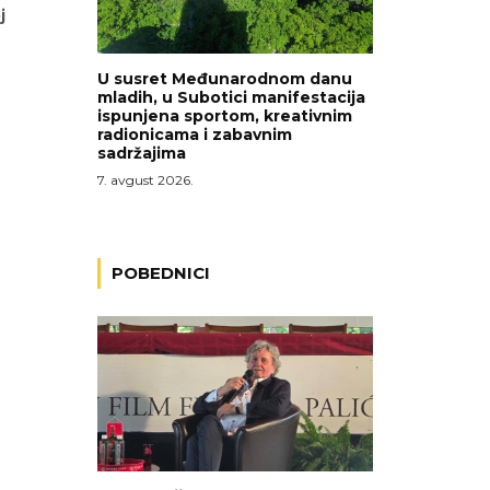
j
U susret Međunarodnom danu
mladih, u Subotici manifestacija
ispunjena sportom, kreativnim
radionicama i zabavnim
h
sadržajima
7. avgust 2026.
POBEDNICI