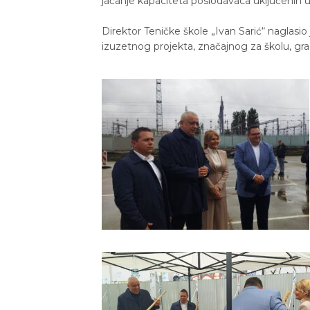
jačanje kapaciteta poslodavaca uključenih 
Direktor Teničke škole „Ivan Sarić“ naglasi
izuzetnog projekta, značajnog za školu, grad