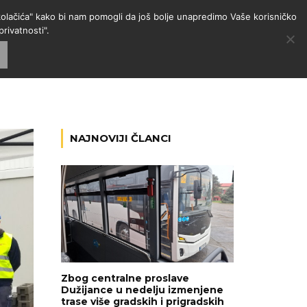
 "kolačića" kako bi nam pomogli da još bolje unapredimo Vaše korisničko
rivatnosti".
GORIJE
VESTI
RADIO
NAJNOVIJI ČLANCI
Zbog centralne proslave
Dužijance u nedelju izmenjene
trase više gradskih i prigradskih