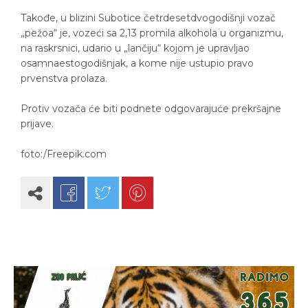
Takođe, u blizini Subotice četrdesetdvogodišnji vozač
„pežoa“ je, vozeći sa 2,13 promila alkohola u organizmu,
na raskrsnici, udario u „lančiju“ kojom je upravljao
osamnaestogodišnjak, a kome nije ustupio pravo
prvenstva prolaza.
Protiv vozača će biti podnete odgovarajuće prekršajne
prijave.
foto:/Freepik.com