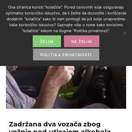
Ova stranica koristi "kolačiće". Pored osnovnih koje osiguravaju
optimalno korisničko iskustvo, da li želite da dozvolite i korišćenje
dodatnih "kolačića" kako bi nam pomogli da još bolje unapredimo
Vaše korisničko iskustvo? Saznajte više o tome kako koristimo
"kolačiće" klikom na dugme "Politika privatnosti".
ŽELIM
NE ŽELIM
POLITIKA PRIVATNOSTI
Zadržana dva vozača zbog
vožnje pod uticajem alkohola