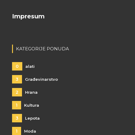
Impresum
KATEGORIJE PONUDA
0
alati
3
Građevinarstvo
2
Hrana
1
Kultura
3
Lepota
1
Moda