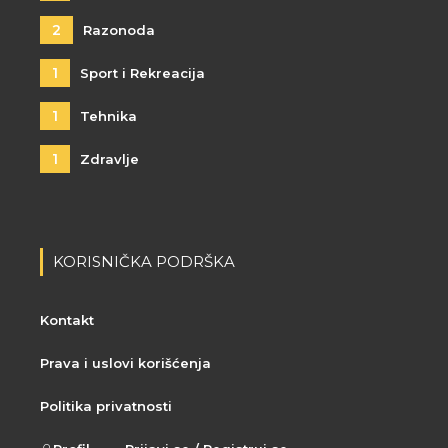
2
Razonoda
1
Sport i Rekreacija
1
Tehnika
1
Zdravlje
KORISNIČKA PODRŠKA
Kontakt
Prava i uslovi korišćenja
Politika privatnosti