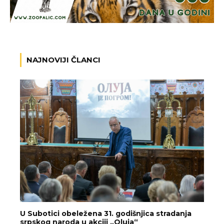
NAJNOVIJI ČLANCI
U Subotici obeležena 31. godišnjica stradanja
srpskog naroda u akciji „Oluja“