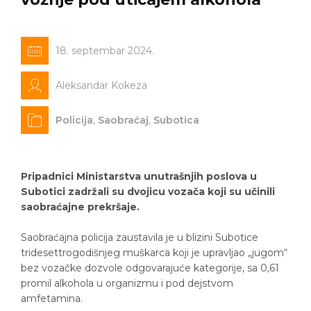
18. septembar 2024.
Aleksandar Kokeza
Policija
,
Saobraćaj
,
Subotica
Pripadnici Ministarstva unutrašnjih poslova u
Subotici zadržali su dvojicu vozača koji su učinili
saobraćajne prekršaje.
Saobraćajna policija zaustavila je u blizini Subotice
tridesettrogodišnjeg muškarca koji je upravljao „jugom“
bez vozačke dozvole odgovarajuće kategorije, sa 0,61
promil alkohola u organizmu i pod dejstvom
amfetamina.