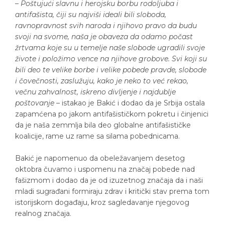
–
Poštujući slavnu i herojsku borbu rodoljuba i
antifašista, čiji su najviši ideali bili sloboda,
ravnopravnost svih naroda i njihovo pravo da budu
svoji na svome, naša je obaveza da odamo počast
žrtvama koje su u temelje naše slobode ugradili svoje
živote i položimo vence na njihove grobove. Svi koji su
bili deo te velike borbe i velike pobede pravde, slobode
i čovečnosti, zaslužuju, kako je neko to već rekao,
večnu zahvalnost, iskreno divljenje i najdublje
poštovanje
– istakao je Bakić i dodao da je Srbija ostala
zapamćena po jakom antifašističkom pokretu i činjenici
da je naša zemmlja bila deo globalne antifašističke
koalicije, rame uz rame sa silama pobednicama.
Bakić je napomenuo da obeležavanjem desetog
oktobra čuvamo i uspomenu na značaj pobede nad
fašizmom i dodao da je od izuzetnog značaja da i naši
mladi sugrađani formiraju zdrav i kritički stav prema tom
istorijskom događaju, kroz sagledavanje njegovog
realnog značaja.