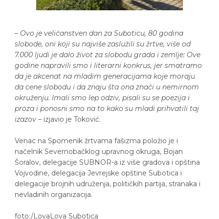
–
Ovo je veličanstven dan za Suboticu, 80 godina
slobode, oni koji su najviše zaslužili su žrtve, više od
7.000 ljudi je dalo život za slobodu grada i zemlje: Ove
godine napravili smo i literarni konkrus, jer smatramo
da je akcenat na mladim generacijama koje moraju
da cene slobodu i da znaju šta ona znači u nemirnom
okruženju. Imali smo lep odziv, pisali su se poezija i
proza i ponosni smo na to kako su mladi prihvatili taj
izazov
– izjavio je Toković.
Venac na Spomenik žrtvama fašizma položio je i
načelnik Severnobačklog upravnog okruga, Bojan
Šoralov, delegacije SUBNOR-a iz više gradova i opština
Vojvodine, delegacija Jevrejske opštine Subotica i
delegacije brojnih udruženja, političkih partija, stranaka i
nevladinih organizacija.
foto:/LovaLova Subotica