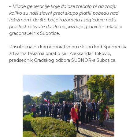
–
Mlade generacije koje dolaze trebalo bi da znaju
koliko su naši slavni preci skupo platili pobedu nad
fašizmom, da što bolje razumeju i sagledaju našu
prošlost i shvate da zlo ne poznaje granice
– rekao je
gradonačelnik Subotice.
Prisutnima na komemorativnom skupu kod Spomenika
žrtvama fašizma obratio se i Aleksandar Toković,
predsednik Gradskog odbora SUBNOR-a Subotica.