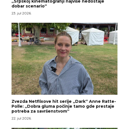
„Srpskoj kinematografiji najviše nedostaje
dobar scenario“
23. jul 2026.
Zvezda Netflixove hit serije „Dark“ Anne Ratte-
Polle: „Dobra gluma počinje tamo gde prestaje
potreba za savršenstvom“
22. jul 2026.