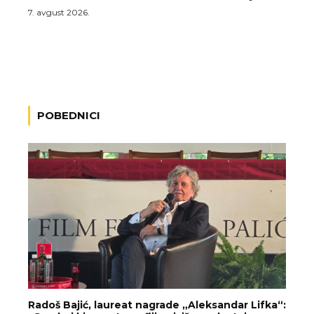
7. avgust 2026.
POBEDNICI
Radoš Bajić, laureat nagrade „Aleksandar Lifka“: