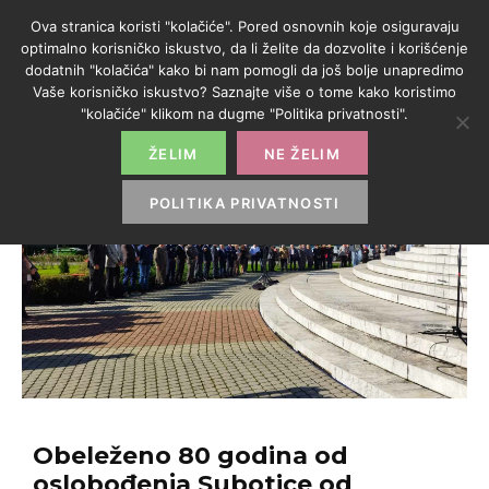
Ova stranica koristi "kolačiće". Pored osnovnih koje osiguravaju
optimalno korisničko iskustvo, da li želite da dozvolite i korišćenje
dodatnih "kolačića" kako bi nam pomogli da još bolje unapredimo
Vaše korisničko iskustvo? Saznajte više o tome kako koristimo
"kolačiće" klikom na dugme "Politika privatnosti".
ŽELIM
NE ŽELIM
POLITIKA PRIVATNOSTI
Obeleženo 80 godina od
oslobođenja Subotice od