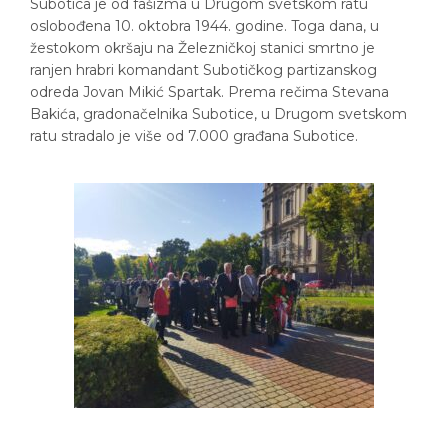
Subotica je od fašizma u Drugom svetskom ratu
oslobođena 10. oktobra 1944. godine. Toga dana, u
žestokom okršaju na Železničkoj stanici smrtno je
ranjen hrabri komandant Subotičkog partizanskog
odreda Jovan Mikić Spartak. Prema rečima Stevana
Bakića, gradonačelnika Subotice, u Drugom svetskom
ratu stradalo je više od 7.000 građana Subotice.