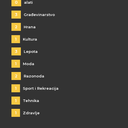
0
alati
3
Građevinarstvo
2
Hrana
1
Kultura
3
Lepota
1
Moda
2
Razonoda
1
Sport i Rekreacija
1
Tehnika
1
Zdravlje