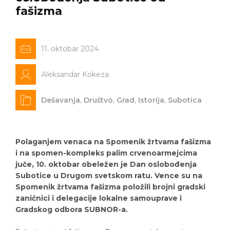
fašizma
11. oktobar 2024.
Aleksandar Kokeza
Dešavanja
,
Društvo
,
Grad
,
Istorija
,
Subotica
Polaganjem venaca na Spomenik žrtvama fašizma
i na spomen-kompleks palim crvenoarmejcima
juče, 10. oktobar obeležen je Dan oslobođenja
Subotice u Drugom svetskom ratu. Vence su na
Spomenik žrtvama fašizma položili brojni gradski
zaničnici i delegacije lokalne samouprave i
Gradskog odbora SUBNOR-a.