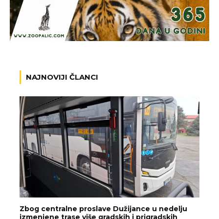
NAJNOVIJI ČLANCI
Zbog centralne proslave Dužijance u nedelju
izmenjene trase više gradskih i prigradskih