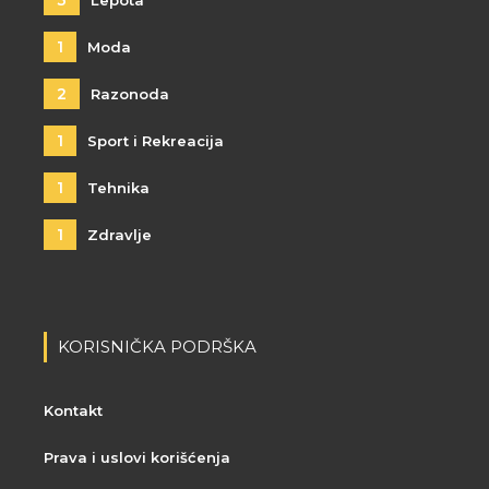
3
Lepota
1
Moda
2
Razonoda
1
Sport i Rekreacija
1
Tehnika
1
Zdravlje
KORISNIČKA PODRŠKA
Kontakt
Prava i uslovi korišćenja