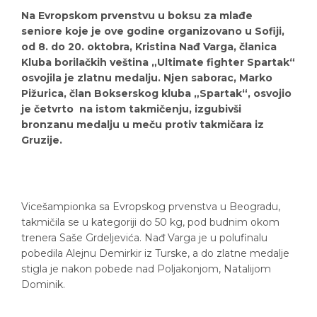
Na Evropskom prvenstvu u boksu za mlađe
seniore koje je ove godine organizovano u Sofiji,
od 8. do 20. oktobra, Kristina Nađ Varga, članica
Kluba borilačkih veština „Ultimate fighter Spartak“
osvojila je zlatnu medalju. Njen saborac, Marko
Pižurica, član Bokserskog kluba „Spartak“, osvojio
je četvrto na istom takmičenju, izgubivši
bronzanu medalju u meču protiv takmičara iz
Gruzije.
Vicešampionka sa Evropskog prvenstva u Beogradu,
takmičila se u kategoriji do 50 kg, pod budnim okom
trenera Saše Grdeljevića. Nađ Varga je u polufinalu
pobedila Alejnu Demirkir iz Turske, a do zlatne medalje
stigla je nakon pobede nad Poljakonjom, Natalijom
Dominik.