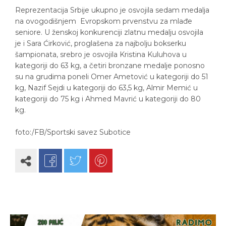
Reprezentacija Srbije ukupno je osvojila sedam medalja
na ovogodišnjem Evropskom prvenstvu za mlađe
seniore. U ženskoj konkurenciji zlatnu medalju osvojila
je i Sara Ćirković, proglašena za najbolju bokserku
šampionata, srebro je osvojila Kristina Kuluhova u
kategoriji do 63 kg, a četiri bronzane medalje ponosno
su na grudima poneli Omer Ametović u kategoriji do 51
kg, Nazif Sejdi u kategoriji do 63,5 kg, Almir Memić u
kategoriji do 75 kg i Ahmed Mavrić u kategoriji do 80
kg.
foto:/FB/Sportski savez Subotice