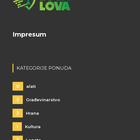
Impresum
KATEGORIJE PONUDA
0
alati
3
Građevinarstvo
2
Hrana
1
Kultura