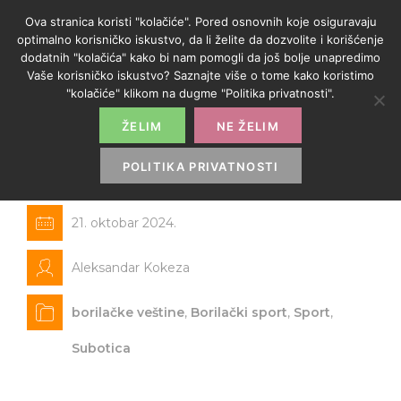
Ova stranica koristi "kolačiće". Pored osnovnih koje osiguravaju
optimalno korisničko iskustvo, da li želite da dozvolite i korišćenje
dodatnih "kolačića" kako bi nam pomogli da još bolje unapredimo
Vaše korisničko iskustvo? Saznajte više o tome kako koristimo
"kolačiće" klikom na dugme "Politika privatnosti".
ŽELIM
NE ŽELIM
Subotičanka Kristina Nađ Varga
je nova Evropska prvakinja
POLITIKA PRIVATNOSTI
21. oktobar 2024.
Aleksandar Kokeza
borilačke veštine
,
Borilački sport
,
Sport
,
Subotica