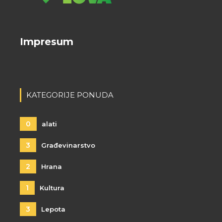
Impresum
KATEGORIJE PONUDA
0
alati
3
Građevinarstvo
2
Hrana
1
Kultura
3
Lepota