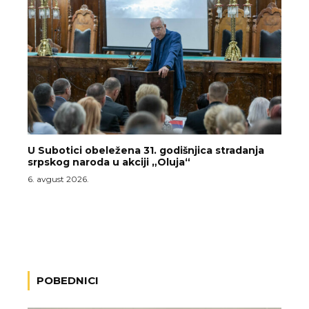
U Subotici obeležena 31. godišnjica stradanja
srpskog naroda u akciji „Oluja“
6. avgust 2026.
POBEDNICI