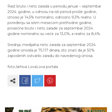
Rast bruto i neto zarada u periodu januar – septembar
2024. godine, u odnosu na isti period prošle godine,
iznosio je 14,5% nominalno, odnosno 9,3% realno. U
poređenju sa istim mesecom prethodne godine,
prosečne bruto i neto zarade za septembar 2024.
godine nominalno su veće za 13,0%, a realno za 8,4%.
Srednja, medijalna neto zarada za septembar 2024.
godine iznosila je 75.117 dinara, što znači da je 50%
zaposlenih ostvarilo zaradu do navedenog iznosa.
foto:/arhiva LovaLova portala