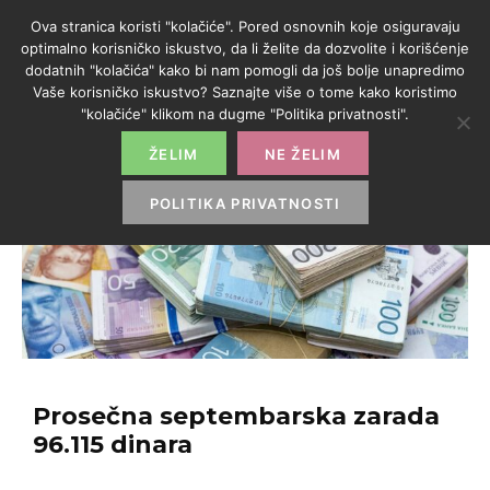
Ova stranica koristi "kolačiće". Pored osnovnih koje osiguravaju
optimalno korisničko iskustvo, da li želite da dozvolite i korišćenje
dodatnih "kolačića" kako bi nam pomogli da još bolje unapredimo
Vaše korisničko iskustvo? Saznajte više o tome kako koristimo
"kolačiće" klikom na dugme "Politika privatnosti".
ŽELIM
NE ŽELIM
POLITIKA PRIVATNOSTI
Prosečna septembarska zarada
96.115 dinara