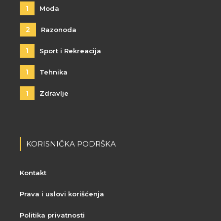
1
Moda
2
Razonoda
1
Sport i Rekreacija
1
Tehnika
1
Zdravlje
KORISNIČKA PODRŠKA
Kontakt
Prava i uslovi korišćenja
Politika privatnosti