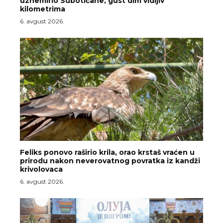
uznemirio Subotičane, gust dim vidljiv
kilometrima
6. avgust 2026.
Feliks ponovo raširio krila, orao krstaš vraćen u
prirodu nakon neverovatnog povratka iz kandži
krivolovaca
6. avgust 2026.