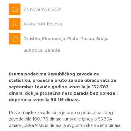
27. novembar 2024.
Aleksandar Kokeza
Društvo
,
Ekonomija
,
Plata
,
Posao
,
Srbija
,
Subotica
,
Zarade
Prema podacima Republičkog zavoda za
statistiku, prosečna bruto zarada obračunata za
septembar tekuće godine iznosila je 132.783
dinara, dok je prosečna neto zarada bez poreza i
doprinosa iznosila 96.115 dinara.
Posle majske zarade, koja je prema podacima istog
zavoda bila 100.170 dinara, junska je iznosila 95.804
dinara, julska 97.835 dinara, a avgustovska 96.649 dinara.