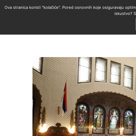
Ova stranica koristi "kolačiće". Pored osnovnih koje osiguravaju optim
iskustvo? S