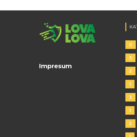
KA
0
3
Impresum
2
1
3
1
2
1