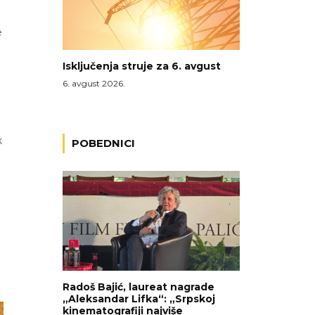
e
Isključenja struje za 6. avgust
6. avgust 2026.
k
POBEDNICI
Radoš Bajić, laureat nagrade
„Aleksandar Lifka“: „Srpskoj
kinematografiji najviše