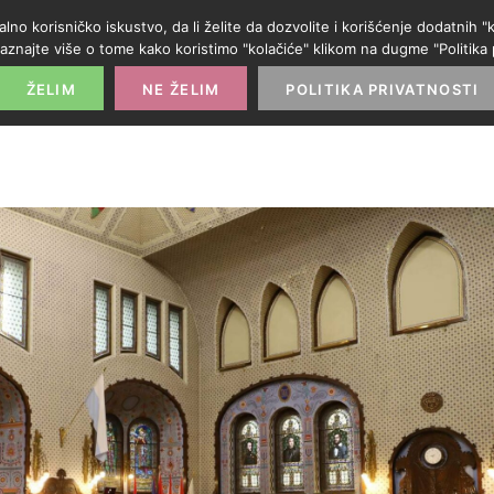
alno korisničko iskustvo, da li želite da dozvolite i korišćenje dodatnih
aznajte više o tome kako koristimo "kolačiće" klikom na dugme "Politika p
POČETNA
PROMO IZLOG
PARTNERI
KATE
ŽELIM
NE ŽELIM
POLITIKA PRIVATNOSTI