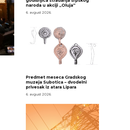
godišnjica stradanja srpskog
naroda u akciji „Oluja“
6. avgust 2026.
Predmet meseca Gradskog
muzeja Subotica – dvodelni
privesak iz atara Lipara
6. avgust 2026.