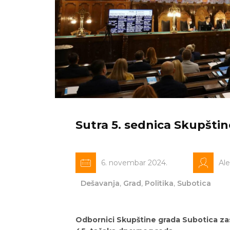
Sutra 5. sednica Skupšti
6. novembar 2024.
Al
Dešavanja
,
Grad
,
Politika
,
Subotica
Odbornici Skupštine grada Subotica zas