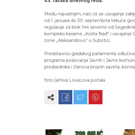
45. tačaka dnevnog reda.
Među najvažnijim, naći će se usvajanje zakl
od 1. januara do 30. septembrta tekuće god
regulacije za blok 144 severno od Segedinsko
kompleks kasarne „Kosta Nađ” i usvajanje O
zone „Aleksandrovo“ u Subotici.
Predstavnici gradskog parlamenta odlučivać
programa poslovanja Javnih i Javno komuna
predsednika i članova brojnih saveta, komisij
foto:/arhiva LovaLova portala