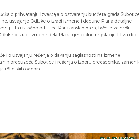
jučka o prihvatanju Izveštaja o ostvarenju budžeta grada Subotic
ine, usvajanje Odluke o izradi izmene i dopune Plana detaljne
g puta i istočno od Ulice Partizanskih baza, tačnije za bivši
dluke o izradi izmene dela Plana generalne regulacije III za deo
e i o usvajanju rešenja o davanju saglasnosti na izmene
lnih preduzeća Subotice i rešenja o izboru predsednika, zameni
a i školskih odbora.