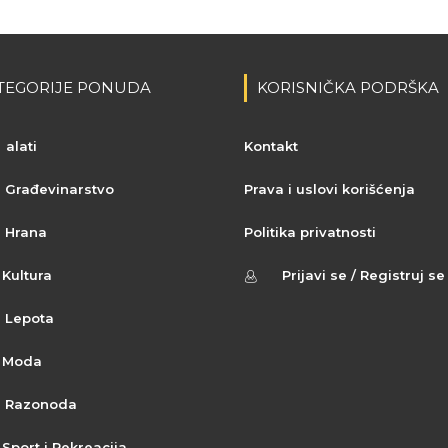
TEGORIJE PONUDA
KORISNIČKA PODRŠKA
alati
Kontakt
Građevinarstvo
Prava i uslovi korišćenja
Hrana
Politika privatnosti
Kultura
Prijavi se / Registruj se
Lepota
Moda
Razonoda
Sport i Rekreacija