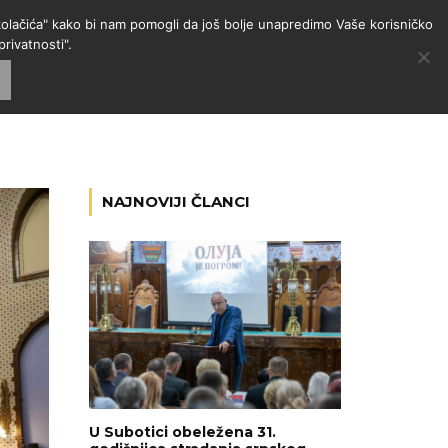
 "kolačića" kako bi nam pomogli da još bolje unapredimo Vaše korisničko
rivatnosti".
GORIJE
VESTI
RADIO
NAJNOVIJI ČLANCI
U Subotici obeležena 31.