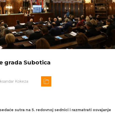
ne grada Subotica
eksandar Kokeza
edaće sutra na 5. redovnoj sednici i razmatrati osvajanje