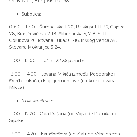
44. Nova 4, Horgoški put 98.
Subotica:
09:10 – 11:10 – Šumadijska 1-20, Bajski put 11-36, Gajeva
78, Kranjčevićeva 2-18, Alibunarska 5, 7, 8, 9, 11,
Golubova 26, Ištvana Lukača 1-16, Iriškog venca 34,
Stevana Mokranjca 3-24.
11:00 – 12:00 – Ružina 22-36 parni br.
13:00 – 14:00 – Jovana Mikića između Podgorske i
Đerđa Lukača, i kraj Ljermontove (u okolini Jovana
Mikića).
Novi Kneževac:
11:00 – 12:20 – Cara Dušana (od Vojvode Putnika do
Srpske).
13:00 – 14:20 – Karađorđeva (od Zlatnog Vrha prema