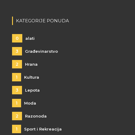
KATEGORIJE PONUDA
0
alati
3
Građevinarstvo
2
Hrana
1
Kultura
3
Lepota
1
Moda
2
Razonoda
1
Sport i Rekreacija