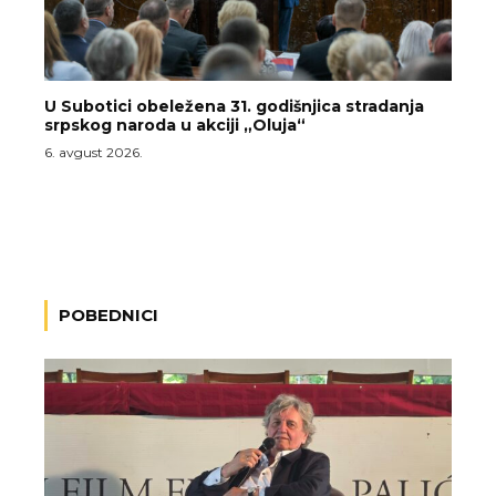
U Subotici obeležena 31. godišnjica stradanja
srpskog naroda u akciji „Oluja“
6. avgust 2026.
POBEDNICI