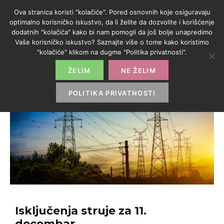
Ova stranica koristi "kolačiće". Pored osnovnih koje osiguravaju
optimalno korisničko iskustvo, da li želite da dozvolite i korišćenje
dodatnih "kolačića" kako bi nam pomogli da još bolje unapredimo
Vaše korisničko iskustvo? Saznajte više o tome kako koristimo
"kolačiće" klikom na dugme "Politika privatnosti".
ŽELIM
NE ŽELIM
POLITIKA PRIVATNOSTI
Isključenja struje za 11.
decembar