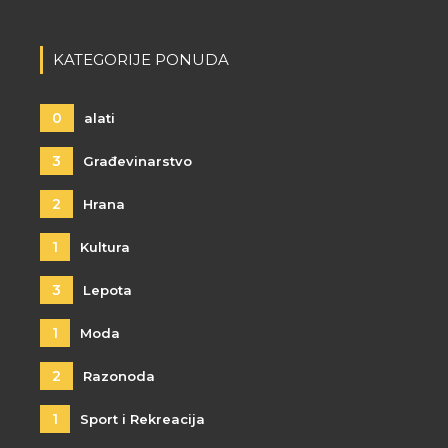
KATEGORIJE PONUDA
0
alati
3
Građevinarstvo
2
Hrana
1
Kultura
3
Lepota
1
Moda
2
Razonoda
1
Sport i Rekreacija