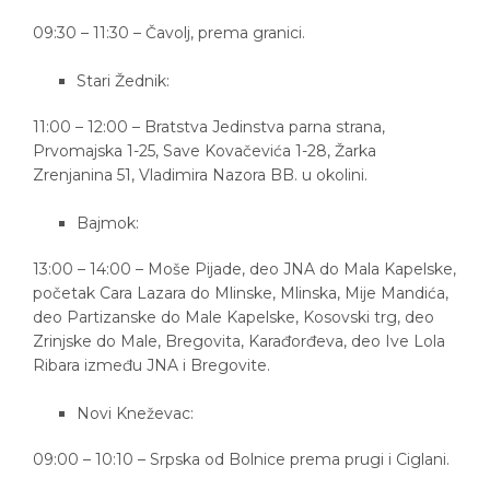
09:30 – 11:30 – Čavolj, prema granici.
Stari Žednik:
11:00 – 12:00 – Bratstva Jedinstva parna strana,
Prvomajska 1-25, Save Kovačevića 1-28, Žarka
Zrenjanina 51, Vladimira Nazora BB. u okolini.
Bajmok:
13:00 – 14:00 – Moše Pijade, deo JNA do Mala Kapelske,
početak Cara Lazara do Mlinske, Mlinska, Mije Mandića,
deo Partizanske do Male Kapelske, Kosovski trg, deo
Zrinjske do Male, Bregovita, Karađorđeva, deo Ive Lola
Ribara između JNA i Bregovite.
Novi Kneževac:
09:00 – 10:10 – Srpska od Bolnice prema prugi i Ciglani.