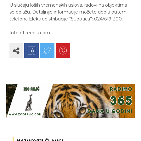
U slučaju loših vremenskih uslova, radovi na objektima
se odlažu. Detaljnije informacije možete dobiti putem
telefona Elektrodistribucije “Subotica”: 024/619-300.
foto:/ Freepik.com
NAJNOVIJI ČLANCI