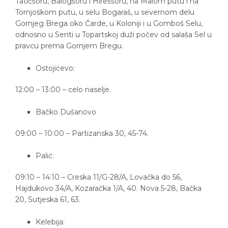
Tatićšoru, Balogšoru i Hireššoru, na Malom putu i na
Tornjoškom putu, u selu Bogaraš, u severnom delu
Gornjeg Brega oko Čarde, u Koloniji i u Gomboš Selu,
odnosno u Senti u Topartskoj duži počev od salaša Sel u
pravcu prema Gornjem Bregu.
Ostojićevo:
12:00 – 13:00 – celo naselje.
Bačko Dušanovo
09:00 – 10:00 – Partizanska 30, 45-74.
Palić:
09:10 – 14:10 – Creska 11/G-28/A, Lovačka do 56,
Hajdukovo 34/A, Kozaračka 1/A, 40. Nova 5-28, Bačka
20, Sutjeska 61, 63.
Kelebija: