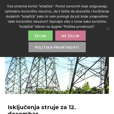
Ova stranica koristi "kolačiće". Pored osnovnih koje osiguravaju
optimalno korisničko iskustvo, da li želite da dozvolite i korišćenje
dodatnih "kolačića" kako bi nam pomogli da još bolje unapredimo
Vaše korisničko iskustvo? Saznajte više o tome kako koristimo
"kolačiće" klikom na dugme "Politika privatnosti".
ŽELIM
NE ŽELIM
POLITIKA PRIVATNOSTI
Isključenja struje za 12.
decembar