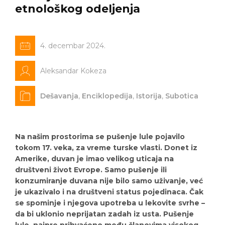
etnološkog odeljenja
4. decembar 2024.
Aleksandar Kokeza
Dešavanja
,
Enciklopedija
,
Istorija
,
Subotica
Na našim prostorima se pušenje lule pojavilo
tokom 17. veka, za vreme turske vlasti. Donet iz
Amerike, duvan je imao velikog uticaja na
društveni život Evrope. Samo pušenje ili
konzumiranje duvana nije bilo samo uživanje, već
je ukazivalo i na društveni status pojedinaca. Čak
se spominje i njegova upotreba u lekovite svrhe –
da bi uklonio neprijatan zadah iz usta. Pušenje