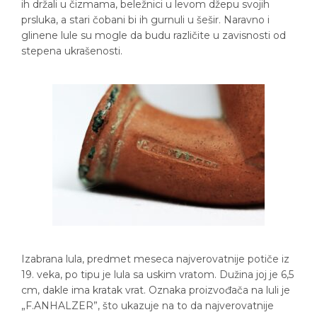
ih držali u čizmama, beležnici u levom džepu svojih
prsluka, a stari čobani bi ih gurnuli u šešir. Naravno i
glinene lule su mogle da budu različite u zavisnosti od
stepena ukrašenosti.
Izabrana lula, predmet meseca najverovatnije potiče iz
19. veka, po tipu je lula sa uskim vratom. Dužina joj je 6,5
cm, dakle ima kratak vrat. Oznaka proizvođača na luli je
„F.ANHALZER”, što ukazuje na to da najverovatnije