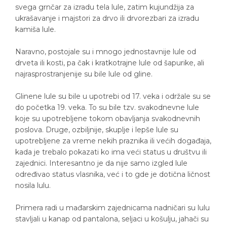
svega grnčar za izradu tela lule, zatim kujundžija za
ukrašavanje i majstori za drvo ili drvorezbari za izradu
kamiša lule.
Naravno, postojale su i mnogo jednostavnije lule od
drveta ili kosti, pa čak i kratkotrajne lule od šapurike, ali
najrasprostranjenije su bile lule od gline.
Glinene lule su bile u upotrebi od 17. veka i održale su se
do početka 19. veka. To su bile tzv. svakodnevne lule
koje su upotrebljene tokom obavljanja svakodnevnih
poslova. Druge, ozbiljnije, skuplje i lepše lule su
upotrebljene za vreme nekih praznika ili većih događaja,
kada je trebalo pokazati ko ima veći status u društvu ili
zajednici. Interesantno je da nije samo izgled lule
određivao status vlasnika, već i to gde je dotična ličnost
nosila lulu.
Primera radi u mađarskim zajednicama nadničari su lulu
stavljali u kanap od pantalona, seljaci u košulju, jahači su