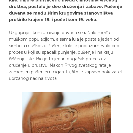
lule, najpre prihvaćeno među članovima visokog
društva, postalo je deo druženja i zabave. Pušenje
duvana se među širim krugovima stanovništva
proširilo krajem 18. i početkom 19. veka.
Uzgajanje i konzumiranje duvana se raširilo među
muškom populacijom, a sama lula je postala jedan od
simbola muškosti. Pušenje lule je podrazumevalo ceo
proces u koji su spadali: punjenje, pušenje i na kraju
čišćenje lule. Bio je to jedan dugačak proces uz
druženje u društvu. Nakon Prvog svetskog rata je
zamenjen pušenjem cigareta, što je zapravo pokazatelj
ubrzanog načina života.