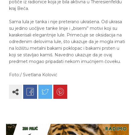
potiče iz radionice koja je bila aktivna u Theresienfeldu
kraj Beča.
Sama lula je tanka i nije preterano ukrašena. Od ukrasa
su jedino uočljive tanke linije i „biserni” motivi koji su
karakerisali elegantnije lule. Primećuje se oksidacija na
određenim delovima lule, što ukazuje da je mogla imati
na ložištu metalni bakarni poklopac i bakarni prsten u
koji se stavljao kamiš. Navedno ukazuje da je ovaj
predmet mogao pripadati nekom imućnijem čoveku.
Foto:/ Svetlana Kolović