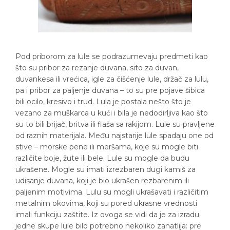
Pod priborom za lule se podrazumevaju predmeti kao
što su pribor za rezanje duvana, sito za duvan,
duvankesa ili vrećica, igle za čišćenje lule, držač za lulu,
pa i pribor za paljenje duvana – to su pre pojave šibica
bili ocilo, kresivo i trud. Lula je postala nešto što je
vezano za muškarca u kući i bila je nedodirljiva kao što
su to bili brijač, britva ili flaša sa rakijom. Lule su pravljene
od raznih materijala. Među najstarije lule spadaju one od
stive – morske pene ili meršama, koje su mogle biti
različite boje, žute ili bele. Lule su mogle da budu
ukrašene. Mogle su imati izrezbaren dugi kamiš za
udisanje duvana, koji je bio ukrašen rezbarenim ili
paljenim motivima. Lulu su mogli ukrašavati i različitim
metalnim okovima, koji su pored ukrasne vrednosti
imali funkciju zaštite. Iz ovoga se vidi da je za izradu
jedne skupe lule bilo potrebno nekoliko zanatlija: pre