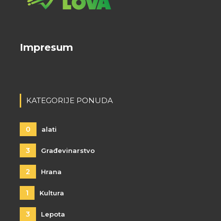
Impresum
KATEGORIJE PONUDA
0
alati
3
Građevinarstvo
2
Hrana
1
Kultura
3
Lepota