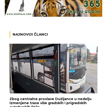
NAJNOVIJI ČLANCI
Zbog centralne proslave Dužijance u nedelju
izmenjene trase više gradskih i prigradskih
autobuskih linija