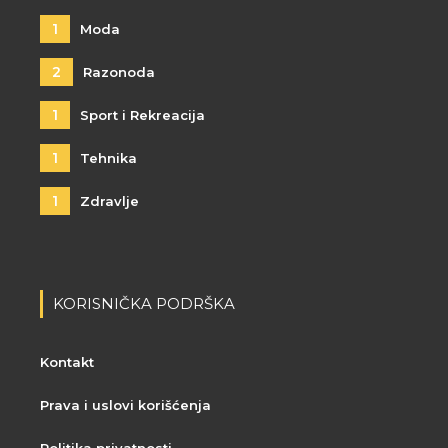
1
Moda
2
Razonoda
1
Sport i Rekreacija
1
Tehnika
1
Zdravlje
KORISNIČKA PODRŠKA
Kontakt
Prava i uslovi korišćenja