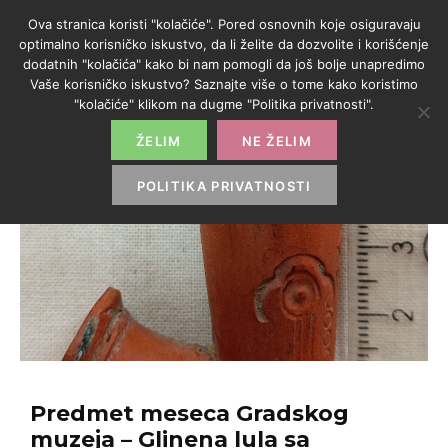
Ova stranica koristi "kolačiće". Pored osnovnih koje osiguravaju
optimalno korisničko iskustvo, da li želite da dozvolite i korišćenje
dodatnih "kolačića" kako bi nam pomogli da još bolje unapredimo
Vaše korisničko iskustvo? Saznajte više o tome kako koristimo
"kolačiće" klikom na dugme "Politika privatnosti".
ŽELIM
NE ŽELIM
POLITIKA PRIVATNOSTI
Predmet meseca Gradskog
muzeja – Glinena lula sa