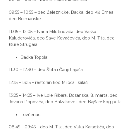
09:55 – 10:55 – deo Železničke, Bačka, deo Kiš Ernea,
deo Bolmanske
11:05 – 12:05 – Ivana Milutinovića, deo Vaska
Kaluđerovića, deo Save Kovačevića, deo M. Tita, deo
Đure Strugara
Baćka Topola:
11:30 – 12:30 – deo Štita i Čanji Lajoša
12:15 – 13:15 – restoran kod Miloša i salaši
13:25 – 14:25 – Ive Lole Ribara, Bosanska, 8. marta, deo
Jovana Popovića, deo Balzakove i deo Bajšanskog puta
Lovćenac:
08:45 – 09:45 – deo M. Tita, deo Vuka Karadžića, deo