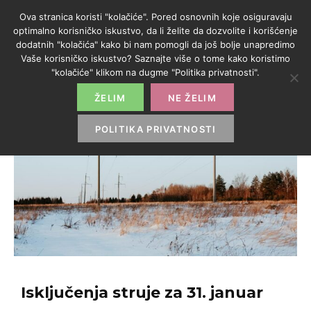
Ova stranica koristi "kolačiće". Pored osnovnih koje osiguravaju
optimalno korisničko iskustvo, da li želite da dozvolite i korišćenje
dodatnih "kolačića" kako bi nam pomogli da još bolje unapredimo
Vaše korisničko iskustvo? Saznajte više o tome kako koristimo
"kolačiće" klikom na dugme "Politika privatnosti".
ŽELIM
NE ŽELIM
POLITIKA PRIVATNOSTI
Isključenja struje za 31. januar