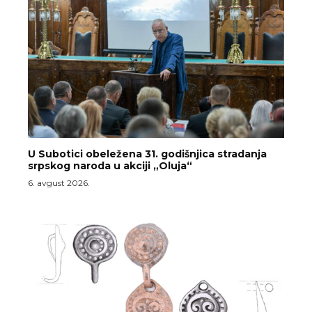
U Subotici obeležena 31. godišnjica stradanja
srpskog naroda u akciji „Oluja“
6. avgust 2026.