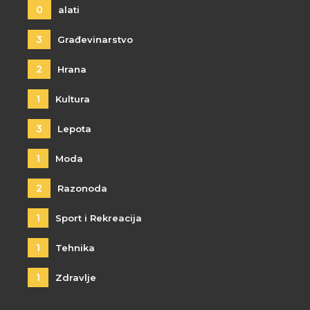
0
alati
3
Građevinarstvo
2
Hrana
1
Kultura
3
Lepota
1
Moda
2
Razonoda
1
Sport i Rekreacija
1
Tehnika
1
Zdravlje