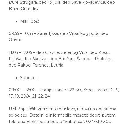
Đure Strugara, deo 13. jula, deo Save Kovačevića, deo
Blaže Orlandića
Mali Iđoš:
09:55 – 10:55 – Zanatlijska, deo Vrbaškog puta, deo
Glavne
11:05 – 12:05 – deo Glavne, Zelenog Vrta, deo Košut
Lajoša, deo Školske, deo Babčanji Šandora, Prolećna,
deo Rakoci Ferenca, Letnja
Subotica:
09:00 – 12:00 – Matije Korvina 22-30, Zmaj Jovina 13, 15,
17, 19, 20/A, 21, 22, 24.
U slučaju loših vremenskih uslova, radovi na objektima
se odlažu. Detaljnije informacije možete dobiti putem
telefona Elektrodistribucije “Subotica”: 024/619-300.