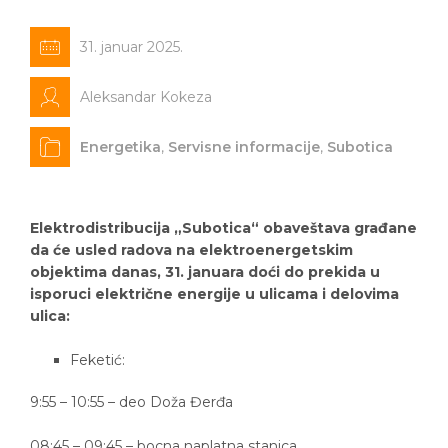
31. januar 2025.
Aleksandar Kokeza
Energetika
,
Servisne informacije
,
Subotica
Elektrodistribucija „Subotica“ obaveštava građane
da će usled radova na elektroenergetskim
objektima danas, 31. januara doći do prekida u
isporuci električne energije u ulicama i delovima
ulica:
Feketić:
9:55 – 10:55 – deo Doža Đerđa
08:45 – 09:45 – bocna naplatna stanica