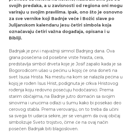
svojih predaka, a u zavisnosti od regiona oni mogu
variraju u svojim pravilima. Ipak, ono što je osnovno
za sve vernike koji Badnje veče i Božić slave po
Julijanskom kalendaru jesu četiri simbola koja
označavaju četiri važna događaja, opisana i u
Bibliji.
Badnjak je prvi i najvažniji simnol Badnjeg dana. Ova
grana posečena od posebne vrste hrasta, cera,
predstavlja simbol drveta koje je Josif zapalio kada je sa
Bogorodicom ušao u pećinu u kojoj će ona doneti na
svet Isusa Hrista. Na mestu na kom se nalazila pećina u
kojoj je rođen Isus Hrist, podignuta je crkva Hristovog
rođenja koju redovno posećuju hodočasnici. Prema
starim običajima, na Badnje jutro domaćin sa svojim
sinovima i unucima odlazi u šumu kako bi posekao deo
cerovog stabla. Prema verovanju, on to treba da učini
sa svega tri udarca sekire, jer se verujem da ovaj običaj
simbolizuje Sveto trojstvo, čime će na ovaj način
posečen Badnjak biti blagosloven.