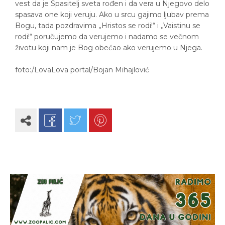
vest da je Spasitelj sveta rođen i da vera u Njegovo delo
spasava one koji veruju. Ako u srcu gajimo ljubav prema
Bogu, tada pozdravima „Hristos se rodi!“ i „Vaistinu se
rodi!“ poručujemo da verujemo i nadamo se večnom
životu koji nam je Bog obećao ako verujemo u Njega.
foto:/LovaLova portal/Bojan Mihajlović