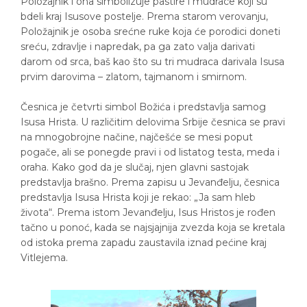
Položajnik i ona simbolizuje pastire i mudrace koji su
bdeli kraj Isusove postelje. Prema starom verovanju,
Položajnik je osoba srećne ruke koja će porodici doneti
sreću, zdravlje i napredak, pa ga zato valja darivati
darom od srca, baš kao što su tri mudraca darivala Isusa
prvim darovima – zlatom, tajmanom i smirnom.
Česnica je četvrti simbol Božića i predstavlja samog
Isusa Hrista. U različitim delovima Srbije česnica se pravi
na mnogobrojne načine, najčešće se mesi poput
pogače, ali se ponegde pravi i od listatog testa, meda i
oraha. Kako god da je slučaj, njen glavni sastojak
predstavlja brašno. Prema zapisu u Jevanđelju, česnica
predstavlja Isusa Hrista koji je rekao: „Ja sam hleb
života“. Prema istom Jevanđelju, Isus Hristos je rođen
tačno u ponoć, kada se najsjajnija zvezda koja se kretala
od istoka prema zapadu zaustavila iznad pećine kraj
Vitlejema.