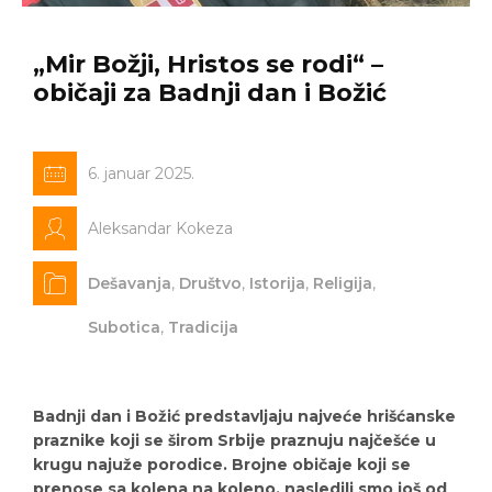
„Mir Božji, Hristos se rodi“ –
običaji za Badnji dan i Božić
6. januar 2025.
Aleksandar Kokeza
Dešavanja
,
Društvo
,
Istorija
,
Religija
,
Subotica
,
Tradicija
Badnji dan i Božić predstavljaju najveće hrišćanske
praznike koji se širom Srbije praznuju najčešće u
krugu najuže porodice. Brojne običaje koji se
prenose sa kolena na koleno, nasledili smo još od