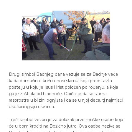
Drugi simbol Badnjeg dana vezuje se za Badnje veče
kada domaćin u kuću unosi slamu, koja predstavlja
postelju u koju je Isus Hrist položen po rođenju, a koja
ga je zaštitila od hladnoće. Običaj je da se slama
rasprostre u blizini ognjišta i da se u njoj deca, tj najmlađi
ukućani igraju orasima.
Treći simbol vezan je za dolazak prve muške osobe koja
će u dom kročiti na Božićno jutro. Ova osoba naziva se