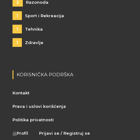
2
Razonoda
1
Sport i Rekreacija
1
Tehnika
1
Zdravlje
KORISNIČKA PODRŠKA
Kontakt
Prava i uslovi korišćenja
Politika privatnosti
Profil
Prijavi se / Registruj se