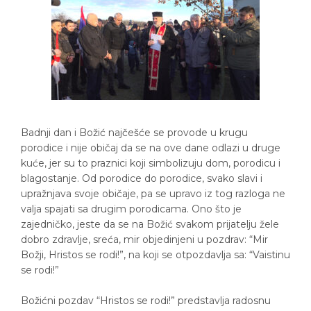
Badnji dan i Božić najčešće se provode u krugu
porodice i nije običaj da se na ove dane odlazi u druge
kuće, jer su to praznici koji simbolizuju dom, porodicu i
blagostanje. Od porodice do porodice, svako slavi i
upražnjava svoje običaje, pa se upravo iz tog razloga ne
valja spajati sa drugim porodicama. Ono što je
zajedničko, jeste da se na Božić svakom prijatelju žele
dobro zdravlje, sreća, mir objedinjeni u pozdrav: “Mir
Božji, Hristos se rodi!”, na koji se otpozdavlja sa: “Vaistinu
se rodi!”
Božićni pozdav “Hristos se rodi!” predstavlja radosnu