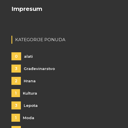
Impresum
KATEGORIJE PONUDA
0
alati
3
Građevinarstvo
2
Hrana
1
Kultura
3
Lepota
1
Moda