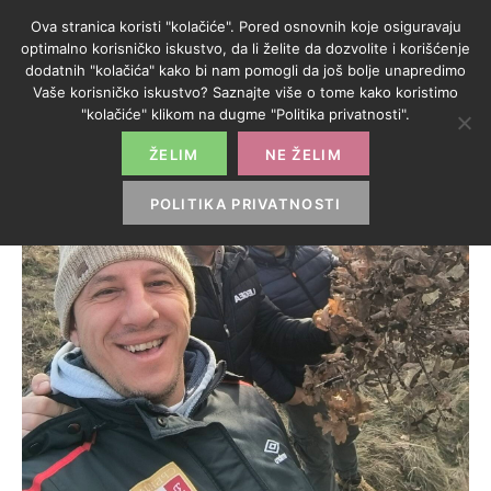
Ova stranica koristi "kolačiće". Pored osnovnih koje osiguravaju
optimalno korisničko iskustvo, da li želite da dozvolite i korišćenje
dodatnih "kolačića" kako bi nam pomogli da još bolje unapredimo
Vaše korisničko iskustvo? Saznajte više o tome kako koristimo
"kolačiće" klikom na dugme "Politika privatnosti".
ŽELIM
NE ŽELIM
POLITIKA PRIVATNOSTI