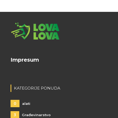
Impresum
KATEGORIJE PONUDA
0
alati
3
Građevinarstvo