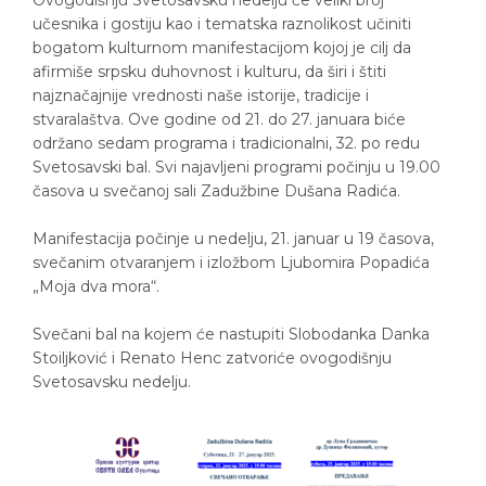
učesnika i gostiju kao i tematska raznolikost učiniti
bogatom kulturnom manifestacijom kojoj je cilj da
afirmiše srpsku duhovnost i kulturu, da širi i štiti
najznačajnije vrednosti naše istorije, tradicije i
stvaralaštva. Ove godine od 21. do 27. januara biće
održano sedam programa i tradicionalni, 32. po redu
Svetosavski bal. Svi najavljeni programi počinju u 19.00
časova u svečanoj sali Zadužbine Dušana Radića.
Manifestacija počinje u nedelju, 21. januar u 19 časova,
svečanim otvaranjem i izložbom Ljubomira Popadića
„Moja dva mora“.
Svečani bal na kojem će nastupiti Slobodanka Danka
Stoiljković i Renato Henc zatvoriće ovogodišnju
Svetosavsku nedelju.