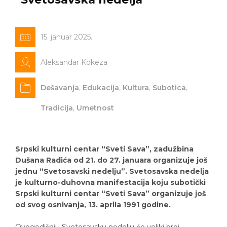
15. januar 2025.
Aleksandar Kokeza
Dešavanja
,
Edukacija
,
Kultura
,
Subotica
,
Tradicija
,
Umetnost
Srpski kulturni centar “Sveti Sava”, zadužbina
Dušana Radića od 21. do 27. januara organizuje još
jednu “Svetosavski nedelju”. Svetosavska nedelja
je kulturno-duhovna manifestacija koju subotički
Srpski kulturni centar “Sveti Sava” organizuje još
od svog osnivanja, 13. aprila 1991 godine.
Ovogodišnju Svetosavsku nedelju će veliki broj