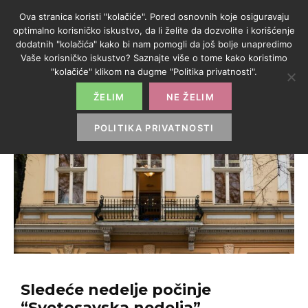
Ova stranica koristi "kolačiće". Pored osnovnih koje osiguravaju
optimalno korisničko iskustvo, da li želite da dozvolite i korišćenje
dodatnih "kolačića" kako bi nam pomogli da još bolje unapredimo
Vaše korisničko iskustvo? Saznajte više o tome kako koristimo
"kolačiće" klikom na dugme "Politika privatnosti".
ŽELIM
NE ŽELIM
POLITIKA PRIVATNOSTI
Sledeće nedelje počinje
“Svetosavska nedelja”