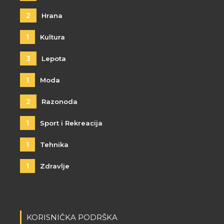
2
Hrana
1
Kultura
3
Lepota
1
Moda
2
Razonoda
1
Sport i Rekreacija
1
Tehnika
1
Zdravlje
KORISNIČKA PODRŠKA