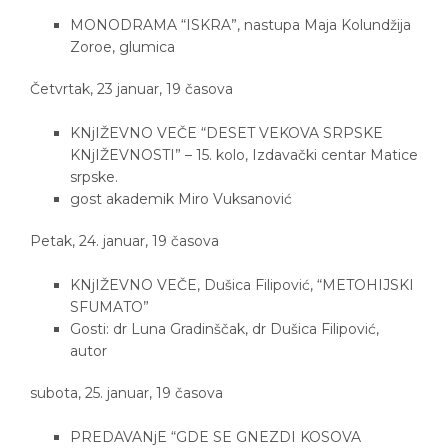
MONODRAMA “ISKRA”, nastupa Maja Kolundžija
Zoroe, glumica
Četvrtak, 23 januar, 19 časova
KNjIŽEVNO VEČE “DESET VEKOVA SRPSKE
KNjIŽEVNOSTI” – 15. kolo, Izdavački centar Matice
srpske.
gost akademik Miro Vuksanović
Petak, 24. januar, 19 časova
KNjIŽEVNO VEČE, Dušica Filipović, “METOHIJSKI
SFUMATO”
Gosti: dr Luna Gradinščak, dr Dušica Filipović,
autor
subota, 25. januar, 19 časova
PREDAVANjE “GDE SE GNEZDI KOSOVA