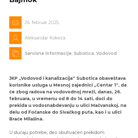
26. februar 2025.
Aleksandar Kokeza
Servisne informacije
,
Subotica
,
Vodovod
JKP „Vodovod i kanalizacija“ Subotica obaveštava
korisnike usluga u Mesnoj zajednici „Centar 1“, da
će zbog radova na vodovodnoj mreži, danas, 26.
februara, u vremenu od 8 do 14 sati, doći do
prekida u vodosnabdevanju u ulici Mačvanskoj, na
delu od Fočanske do Sivačkog puta, kao i u ulici
Braće Milašina.
U slučaju potrebe, deo obuhvaćen prekidom