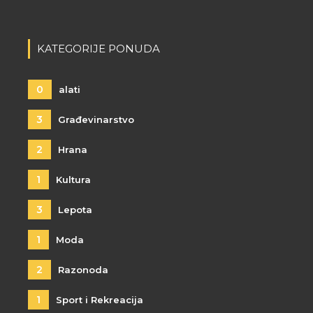
KATEGORIJE PONUDA
0
alati
3
Građevinarstvo
2
Hrana
1
Kultura
3
Lepota
1
Moda
2
Razonoda
1
Sport i Rekreacija