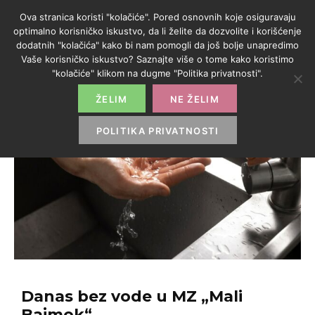
Ova stranica koristi "kolačiće". Pored osnovnih koje osiguravaju
optimalno korisničko iskustvo, da li želite da dozvolite i korišćenje
dodatnih "kolačića" kako bi nam pomogli da još bolje unapredimo
Vaše korisničko iskustvo? Saznajte više o tome kako koristimo
"kolačiće" klikom na dugme "Politika privatnosti".
ŽELIM
NE ŽELIM
POLITIKA PRIVATNOSTI
Danas bez vode u MZ „Mali
Bajmok“