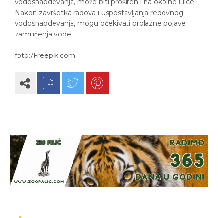
vodosnabdevanja, može biti proširen i na okolne ulice.
Nakon završetka radova i uspostavljanja redovnog
vodosnabdevanja, mogu očekivati prolazne pojave
zamućenja vode.
foto:/Freepik.com