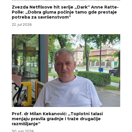
Zvezda Netflixove hit serije „Dark“ Anne Ratte-
Polle: „Dobra gluma počinje tamo gde prestaje
potreba za savršenstvom“
22. jul 2026.
Prof. dr Milan Kekanović: „Toplotni talasi
menjaju pravila gradnje i traže drugačije
razmišljanje“
30. jun 2026.