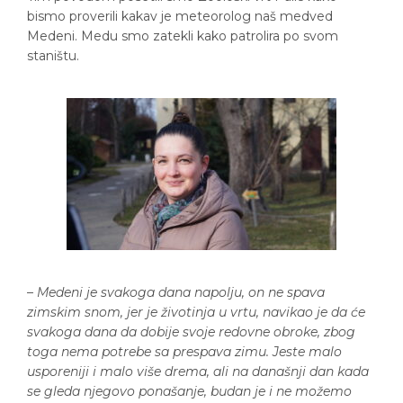
bismo proverili kakav je meteorolog naš medved
Medeni. Medu smo zatekli kako patrolira po svom
staništu.
–
Medeni je svakoga dana napolju, on ne spava
zimskim snom, jer je životinja u vrtu, navikao je da će
svakoga dana da dobije svoje redovne obroke, zbog
toga nema potrebe sa prespava zimu. Jeste malo
usporeniji i malo više drema, ali na današnji dan kada
se gleda njegovo ponašanje, budan je i ne možemo