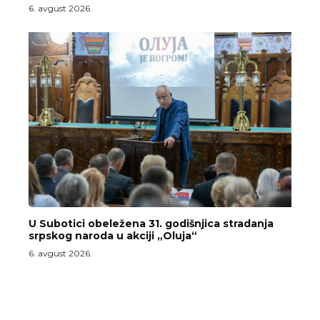
6. avgust 2026.
U Subotici obeležena 31. godišnjica stradanja
srpskog naroda u akciji „Oluja“
6. avgust 2026.