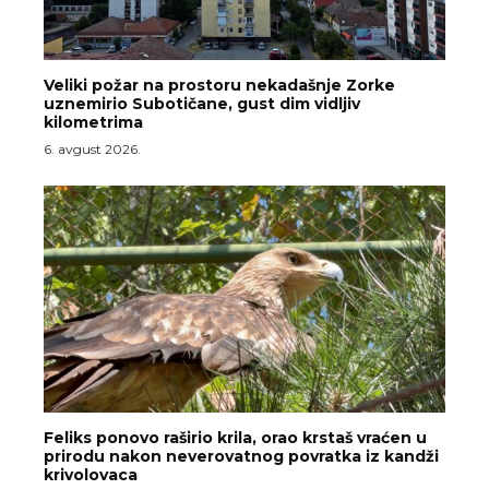
Veliki požar na prostoru nekadašnje Zorke
uznemirio Subotičane, gust dim vidljiv
kilometrima
6. avgust 2026.
Feliks ponovo raširio krila, orao krstaš vraćen u
prirodu nakon neverovatnog povratka iz kandži
krivolovaca