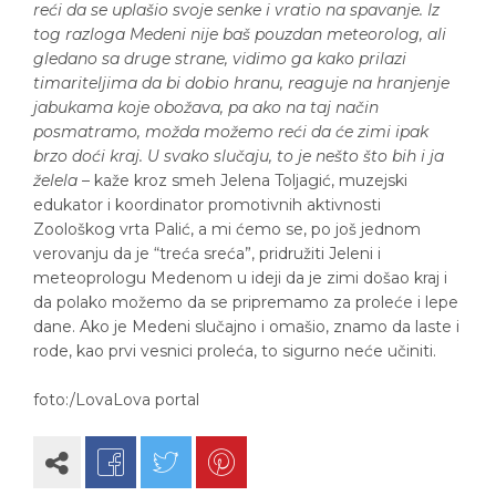
reći da se uplašio svoje senke i vratio na spavanje. Iz
tog razloga Medeni nije baš pouzdan meteorolog, ali
gledano sa druge strane, vidimo ga kako prilazi
timariteljima da bi dobio hranu, reaguje na hranjenje
jabukama koje obožava, pa ako na taj način
posmatramo, možda možemo reći da će zimi ipak
brzo doći kraj. U svako slučaju, to je nešto što bih i ja
želela
– kaže kroz smeh Jelena Toljagić, muzejski
edukator i koordinator promotivnih aktivnosti
Zoološkog vrta Palić, a mi ćemo se, po još jednom
verovanju da je “treća sreća”, pridružiti Jeleni i
meteoprologu Medenom u ideji da je zimi došao kraj i
da polako možemo da se pripremamo za proleće i lepe
dane. Ako je Medeni slučajno i omašio, znamo da laste i
rode, kao prvi vesnici proleća, to sigurno neće učiniti.
foto:/LovaLova portal