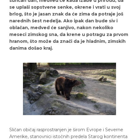
sunčan dan, medved će kada izađe u prirodu, da
se uplaši sopstvene senke, okrene i vrati u svoj
brlog, što je jasan znak da će zima da potraje još
narednih šest nedelja. Ako ipak dan bude siv i
oblačan, medved će sanjivo, nakon nekoliko
meseci zimskog sna, da krene u potragu za prvom
hranom, što može da znači da je hladnim, zimskih
danima došao kraj.
Sličan običaj rasprostranjen je širom Evrope i Severne
Amerike, stanovnici istočnih predela Starog kontinenta