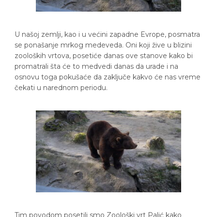
U našoj zemlji, kao i u većini zapadne Evrope, posmatra
se ponašanje mrkog medeveda. Oni koji žive u blizini
zooloških vrtova, posetiće danas ove stanove kako bi
promatrali šta će to medvedi danas da urade i na
osnovu toga pokušaće da zaključe kakvo će nas vreme
čekati u narednom periodu.
Tim povodom posetili smo Zoološki vrt Palić kako