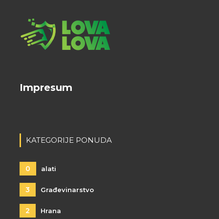
Impresum
KATEGORIJE PONUDA
0
alati
3
Građevinarstvo
2
Hrana