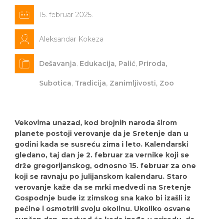
15. februar 2025.
Aleksandar Kokeza
Dešavanja
,
Edukacija
,
Palić
,
Priroda
,
Subotica
,
Tradicija
,
Zanimljivosti
,
Zoo
Vekovima unazad, kod brojnih naroda širom
planete postoji verovanje da je Sretenje dan u
godini kada se susreću zima i leto. Kalendarski
gledano, taj dan je 2. februar za vernike koji se
drže gregorijanskog, odnosno 15. februar za one
koji se ravnaju po julijanskom kalendaru. Staro
verovanje kaže da se mrki medvedi na Sretenje
Gospodnje bude iz zimskog sna kako bi izašli iz
pećine i osmotrili svoju okolinu. Ukoliko osvane