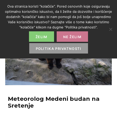
Ova stranica koristi "kolačiće". Pored osnovnih koje osiguravaju
optimalno korisničko iskustvo, da li želite da dozvolite i korišćenje
dodatnih "kolačića" kako bi nam pomogli da još bolje unapredimo
Vaše korisničko iskustvo? Saznajte više o tome kako koristimo
"kolačiće" klikom na dugme "Politika privatnosti".
ŽELIM
NE ŽELIM
POLITIKA PRIVATNOSTI
Meteorolog Medeni budan na
Sretenje