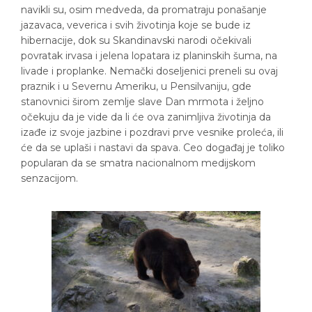
navikli su, osim medveda, da promatraju ponašanje
jazavaca, veverica i svih životinja koje se bude iz
hibernacije, dok su Skandinavski narodi očekivali
povratak irvasa i jelena lopatara iz planinskih šuma, na
livade i proplanke. Nemački doseljenici preneli su ovaj
praznik i u Severnu Ameriku, u Pensilvaniju, gde
stanovnici širom zemlje slave Dan mrmota i željno
očekuju da je vide da li će ova zanimljiva životinja da
izađe iz svoje jazbine i pozdravi prve vesnike proleća, ili
će da se uplaši i nastavi da spava. Ceo događaj je toliko
popularan da se smatra nacionalnom medijskom
senzacijom.