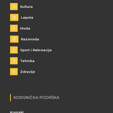
1
Kultura
3
Lepota
1
Moda
2
Razonoda
1
Sport i Rekreacija
1
Tehnika
1
Zdravlje
KORISNIČKA PODRŠKA
Kontakt