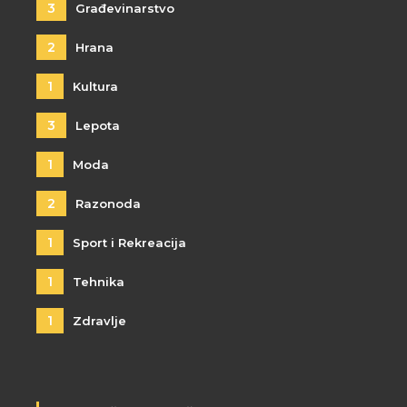
3
Građevinarstvo
2
Hrana
1
Kultura
3
Lepota
1
Moda
2
Razonoda
1
Sport i Rekreacija
1
Tehnika
1
Zdravlje