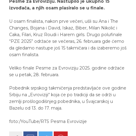
Pesme za Evroviziju. Nastupilo je ukupno 15
izvođača, a njih osam plasiralo se u finale.
U osam finalista, nakon prve večeri, ušli su Ana i The
Changes, Bojana i David, Iskaz, Biber, Milan Nikolić i
Caka, Filari, Kruz Roudi i Harem girls. Drugo polufinale
“PZE 2025” održaće se večeras, 26. februara gde ćemo
da gledamo nastupe još 15 takmičara i da izaberemo još
osam finalista.
Veliko finale Pesme za Evroviziju 2025. godine održaće
se u petak, 28. februara.
Pobednik srpskog takmičenja predstavljaće ove godine
Srbiju na „Evroviziji“ koja će po tradiciji da se održi u
zemlji prošlogodišnjeg pobednika, u Švajcarskoj u
Bazelu od 13. do 17. maja.
foto:/YouTube/RTS Pesma Evrovizije