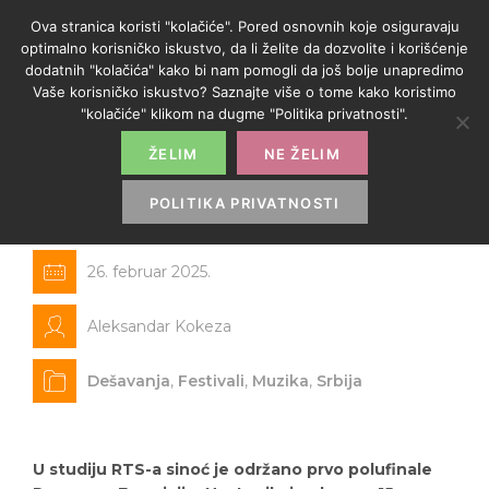
Ova stranica koristi "kolačiće". Pored osnovnih koje osiguravaju
optimalno korisničko iskustvo, da li želite da dozvolite i korišćenje
dodatnih "kolačića" kako bi nam pomogli da još bolje unapredimo
Vaše korisničko iskustvo? Saznajte više o tome kako koristimo
"kolačiće" klikom na dugme "Politika privatnosti".
ŽELIM
NE ŽELIM
Održano prvo veče Pesme za
Evroviziju
POLITIKA PRIVATNOSTI
26. februar 2025.
Aleksandar Kokeza
Dešavanja
,
Festivali
,
Muzika
,
Srbija
U studiju RTS-a sinoć je održano prvo polufinale