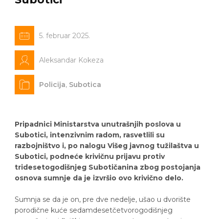
5. februar 2025.
Aleksandar Kokeza
Policija
,
Subotica
Pripadnici Ministarstva unutrašnjih poslova u
Subotici, intenzivnim radom, rasvetlili su
razbojništvo i, po nalogu Višeg javnog tužilaštva u
Subotici, podneće krivičnu prijavu protiv
tridesetogodišnjeg Subotičanina zbog postojanja
osnova sumnje da je izvršio ovo krivično delo.
Sumnja se da je on, pre dve nedelje, ušao u dvorište
porodične kuće sedamdesetčetvorogodišnjeg