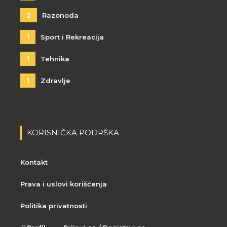
2
Razonoda
1
Sport i Rekreacija
1
Tehnika
1
Zdravlje
KORISNIČKA PODRŠKA
Kontakt
Prava i uslovi korišćenja
Politika privatnosti