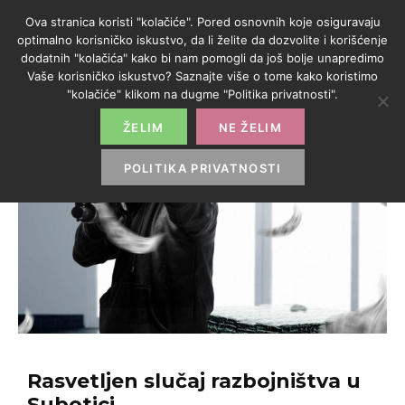
Ova stranica koristi "kolačiće". Pored osnovnih koje osiguravaju
optimalno korisničko iskustvo, da li želite da dozvolite i korišćenje
dodatnih "kolačića" kako bi nam pomogli da još bolje unapredimo
Vaše korisničko iskustvo? Saznajte više o tome kako koristimo
"kolačiće" klikom na dugme "Politika privatnosti".
ŽELIM
NE ŽELIM
POLITIKA PRIVATNOSTI
Rasvetljen slučaj razbojništva u
Subotici