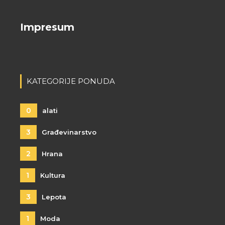
Impresum
KATEGORIJE PONUDA
0
alati
3
Građevinarstvo
2
Hrana
1
Kultura
3
Lepota
1
Moda