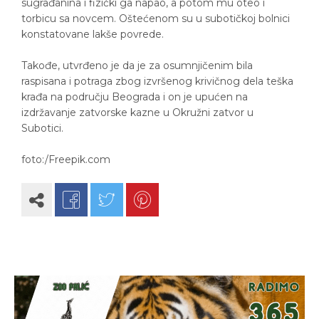
sugrađanina i fizički ga napao, a potom mu oteo i
torbicu sa novcem. Oštećenom su u subotičkoj bolnici
konstatovane lakše povrede.
Takođe, utvrđeno je da je za osumnjičenim bila
raspisana i potraga zbog izvršenog krivičnog dela teška
krađa na području Beograda i on je upućen na
izdržavanje zatvorske kazne u Okružni zatvor u
Subotici.
foto:/Freepik.com