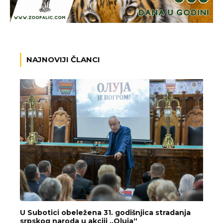
NAJNOVIJI ČLANCI
U Subotici obeležena 31. godišnjica stradanja
srpskog naroda u akciji „Oluja“