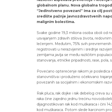
globalnom planu. Nova globalna trogo
“Jedinstveno povezani” ima za cilj post
središte pažnje javnozdravstvenih napor
malignim bolestima.
Svake godine 19,3 miliona osoba oboli od ne
usvajanjem zdravih stilova života, redovni
lečenjem. Međutim, 75% svih prevremenih s
registrovati u nerazvijenim i srednje razv
zemljama javlja se među različitim populac
stanovanja, etničke pripadnosti, rase, pola, se
Povećano opterećenje rakom je posledica nek
stanovništva i produženo očekivano trajanje 
povezanih sa socijalnim i ekonomskim razv
Rak pluća, rak dojke i rak debelog creva su v
raka čine zajedno jednu trećinu novooboleli
dijagnostikovan rak kod muškaraca i čini 14,
kod muškaraca. Potom slede karcinom prosta