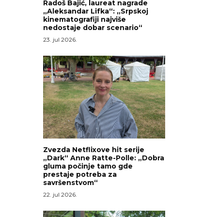
Radoš Bajić, laureat nagrade
„Aleksandar Lifka“: „Srpskoj
kinematografiji najviše
nedostaje dobar scenario“
23. jul 2026.
Zvezda Netflixove hit serije
„Dark“ Anne Ratte-Polle: „Dobra
gluma počinje tamo gde
prestaje potreba za
savršenstvom“
22. jul 2026.