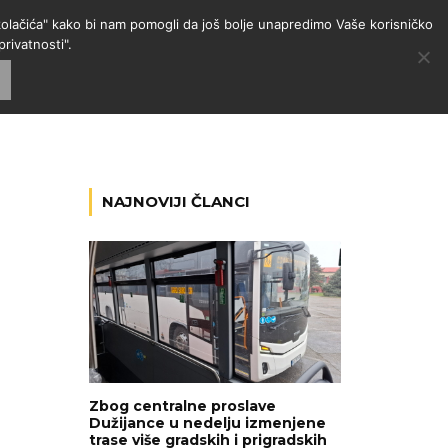
 "kolačića" kako bi nam pomogli da još bolje unapredimo Vaše korisničko
rivatnosti".
GORIJE
VESTI
RADIO
NAJNOVIJI ČLANCI
Zbog centralne proslave
Dužijance u nedelju izmenjene
trase više gradskih i prigradskih