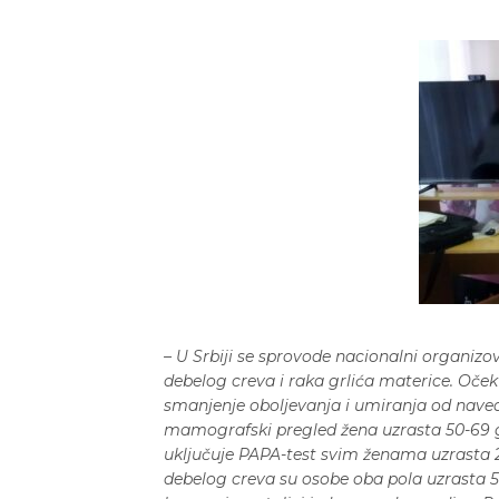
– U Srbiji se sprovode nacionalni organizo
debelog creva i raka grlića materice. Oče
smanjenje oboljevanja i umiranja od nave
mamografski pregled žena uzrasta 50-69 g
uključuje PAPA-test svim ženama uzrasta 2
debelog creva su osobe oba pola uzrasta 5