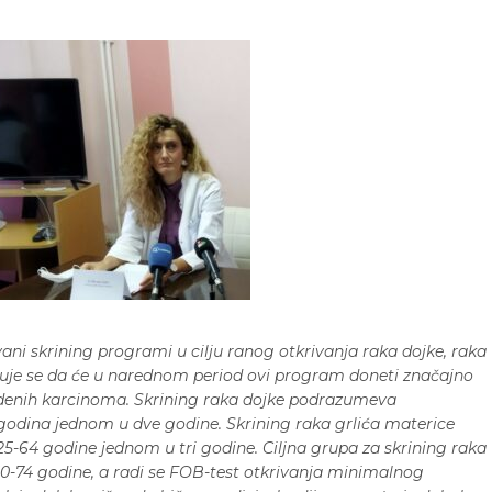
vani skrining programi u cilju ranog otkrivanja raka dojke, raka
kuje se da će u narednom period ovi program doneti značajno
denih karcinoma. Skrining raka dojke podrazumeva
odina jednom u dve godine. Skrining raka grlića materice
5-64 godine jednom u tri godine. Ciljna grupa za skrining raka
0-74 godine, a radi se FOB-test otkrivanja minimalnog