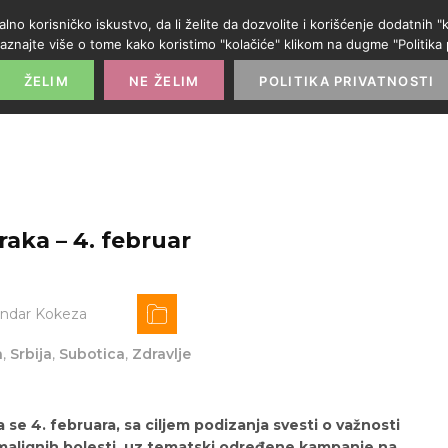
alno korisničko iskustvo, da li želite da dozvolite i korišćenje dodatnih
aznajte više o tome kako koristimo "kolačiće" klikom na dugme "Politika p
POČETNA
PROMO IZLOG
PARTNERI
KATE
ŽELIM
NE ŽELIM
POLITIKA PRIVATNOSTI
raka – 4. februar
andar Kokeza
a
,
Srbija
,
Subotica
,
Zdravlje
 se 4. februara, sa ciljem podizanja svesti o važnosti
a malignih bolesti, uz tematski određene kampanje na