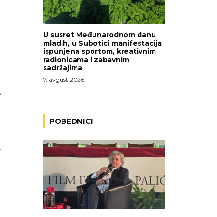
U susret Međunarodnom danu
mladih, u Subotici manifestacija
ispunjena sportom, kreativnim
radionicama i zabavnim
sadržajima
7. avgust 2026.
e
POBEDNICI
.