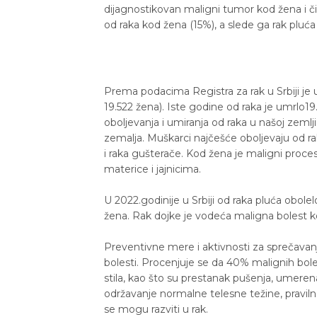
dijagnostikovan maligni tumor kod žena i či
od raka kod žena (15%), a slede ga rak pluća 
Prema podacima Registra za rak u Srbiji je 
19.522 žena). Iste godine od raka je umrlo1
oboljevanja i umiranja od raka u našoj zemlj
zemalja. Muškarci najčešće oboljevaju od ra
i raka gušterače. Kod žena je maligni proce
materice i jajnicima.
U 2022.godinije u Srbiji od raka pluća obole
žena. Rak dojke je vodeća maligna bolest ko
Preventivne mere i aktivnosti za sprečavanj
bolesti. Procenjuje se da 40% malignih bol
stila, kao što su prestanak pušenja, umeren
održavanje normalne telesne težine, pravilna 
se mogu razviti u rak.