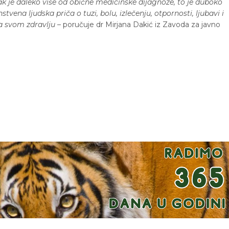
ak je daleko više od obične medicinske dijagnoze, to je duboko
stvena ljudska priča o tuzi, bolu, izlečenju, otpornosti, ljubavi i
 svom zdravlju
– poručuje dr Mirjana Dakić iz Zavoda za javno