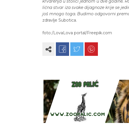
krvarenja u stolici jednom u dve godine. R
lična stvar iza svake dijagnoze krije se jedin
još mnogo toga. Budimo odgovorni prema
zdravlje Subotica.
foto:/LovaLova portal/Freepik.com