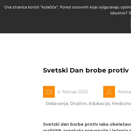
Ova stranica koristi "kolačiće". Pored osnovnih koje osiguravaju optim
iskustvo? S
Svetski Dan brobe protiv 
4. februar 2025.
Aleks
Dešavanja
,
Društvo
,
Edukacija
,
Medicin
Svetski dan borbe protiv raka obeležava
različitih aspekata prevencije i lečenj