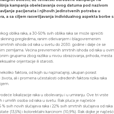
dišnja kampanja obeležavanja ovog datuma pod nazivom
avljanje pacijenata i njihovih jedinstvenih potreba u
a, a sa ciljem rasvetljavanja individualnog aspekta borbe s
kog oblika raka, a 30-50% svih oblika raka se može sprečiti
m skrining pregledima, ranim otkrivanjem i blagovremenim
mrtnih ishoda od raka u svetu do 2030. godine i dalje će se
ijenim zemljama. Većina prevremenih smrtnih ishoda od raka u ovi
ionim grupama zbog razlika u nivou obrazovanja, prihoda, mesta
ksualne orijentacije ili starosti.
oliko faktora, od kojih su najznačajniji, ukupan porast
života, ali i promena učestalosti određenih faktora rizika raka
ojem.
odeće lokalizacije raka u obolevanju i u umiranju. Ove tri vrste
h i umrlih osoba od raka u svetu. Rak pluća je najčešće
5 % svih novih slučajeva raka i 22% svih smrtnih slučajeva od raka
te (13,5%) i kolorektalni karcinom (10,9%). Rak dojke je najčešć