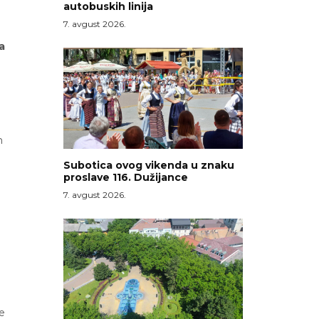
autobuskih linija
7. avgust 2026.
a
m
Subotica ovog vikenda u znaku
proslave 116. Dužijance
7. avgust 2026.
e