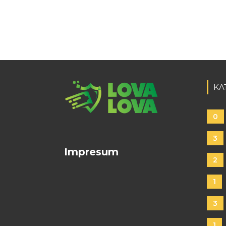
KA
0
3
Impresum
2
1
3
1