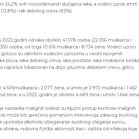
ni 24,2% svih novootkrivenih slučajeva raka, a vodeći uzrok smrti
(13,8%) i rak debelog creva (9,5%).
u 2022.godini od raka obolelo 41.578 osoba (22.056 muškarca i
9.350 osoba, od toga 10.616 muškarca i 8.734 žena. Vodeći uzroci
i gotovo su identični vodećim uzrocima u većini razvijenih
ka pluća, raka debelog creva, raka prostate, raka mokraćne bešik
ss najčešće lokalizovan na dojci, plućima, debelom crevu, grliću
lo 4.505muškaraca i 2.077 žena, a umrlo je 2.972 muškarca i 1.462
d žena, a u 2022. godini je obolelo 4.489 žena i umrlo 1.646 žena
e nastanka malignih bolesti su ključni pristup kontrole malignih
esti može biti sprečeno primenom intervencija zdravog životnog
a upotreba alkohola, izbegavanje suvišnog izlaganja suncu,
ishrana, redovna fizička aktivnost, kao i zaštita od infekcija koje