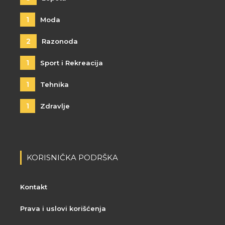
1
Moda
2
Razonoda
1
Sport i Rekreacija
1
Tehnika
1
Zdravlje
KORISNIČKA PODRŠKA
Kontakt
Prava i uslovi korišćenja