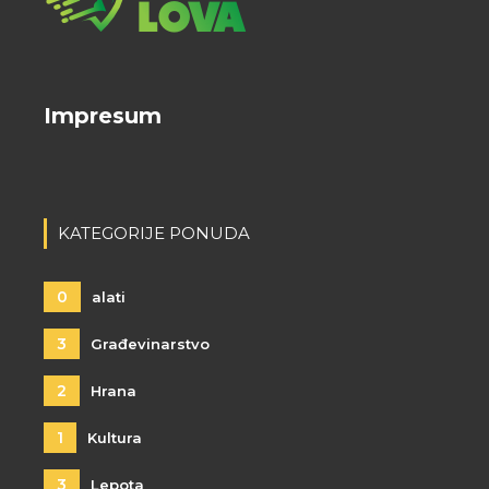
Impresum
KATEGORIJE PONUDA
0
alati
3
Građevinarstvo
2
Hrana
1
Kultura
3
Lepota