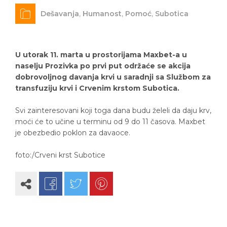
Dešavanja
,
Humanost
,
Pomoć
,
Subotica
U utorak 11. marta u prostorijama Maxbet-a u
naselju Prozivka po prvi put održaće se akcija
dobrovoljnog davanja krvi u saradnji sa Službom za
transfuziju krvi i Crvenim krstom Subotica.
Svi zainteresovani koji toga dana budu želeli da daju krv,
moći će to učine u terminu od 9 do 11 časova. Maxbet
je obezbedio poklon za davaoce.
foto:/Crveni krst Subotice