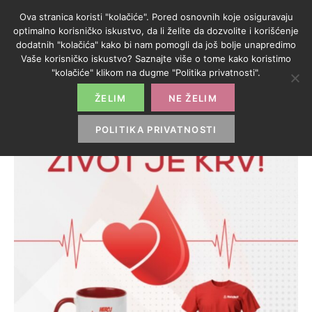
Ova stranica koristi "kolačiće". Pored osnovnih koje osiguravaju
optimalno korisničko iskustvo, da li želite da dozvolite i korišćenje
dodatnih "kolačića" kako bi nam pomogli da još bolje unapredimo
Vaše korisničko iskustvo? Saznajte više o tome kako koristimo
"kolačiće" klikom na dugme "Politika privatnosti".
ŽELIM
NE ŽELIM
POLITIKA PRIVATNOSTI