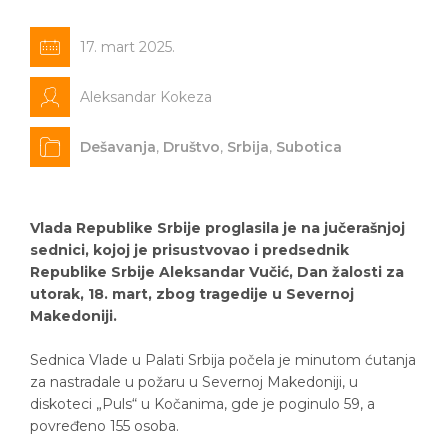
17. mart 2025.
Aleksandar Kokeza
Dešavanja
,
Društvo
,
Srbija
,
Subotica
Vlada Republike Srbije proglasila je na jučerašnjoj
sednici, kojoj je prisustvovao i predsednik
Republike Srbije Aleksandar Vučić, Dan žalosti za
utorak, 18. mart, zbog tragedije u Severnoj
Makedoniji.
Sednica Vlade u Palati Srbija počela je minutom ćutanja
za nastradale u požaru u Severnoj Makedoniji, u
diskoteci „Puls“ u Kočanima, gde je poginulo 59, a
povređeno 155 osoba.