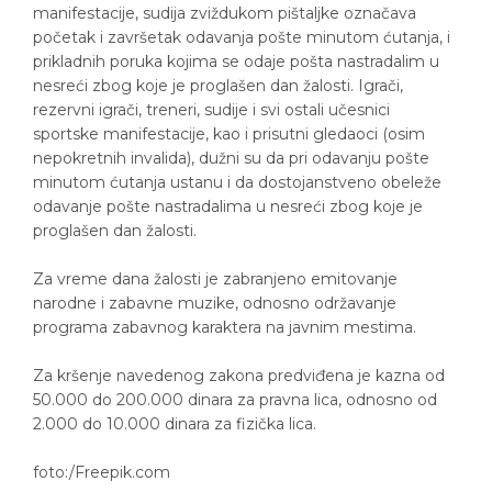
manifestacije, sudija zviždukom pištaljke označava
početak i završetak odavanja pošte minutom ćutanja, i
prikladnih poruka kojima se odaje pošta nastradalim u
nesreći zbog koje je proglašen dan žalosti. Igrači,
rezervni igrači, treneri, sudije i svi ostali učesnici
sportske manifestacije, kao i prisutni gledaoci (osim
nepokretnih invalida), dužni su da pri odavanju pošte
minutom ćutanja ustanu i da dostojanstveno obeleže
odavanje pošte nastradalima u nesreći zbog koje je
proglašen dan žalosti.
Za vreme dana žalosti je zabranjeno emitovanje
narodne i zabavne muzike, odnosno održavanje
programa zabavnog karaktera na javnim mestima.
Za kršenje navedenog zakona predviđena je kazna od
50.000 do 200.000 dinara za pravna lica, odnosno od
2.000 do 10.000 dinara za fizička lica.
foto:/Freepik.com