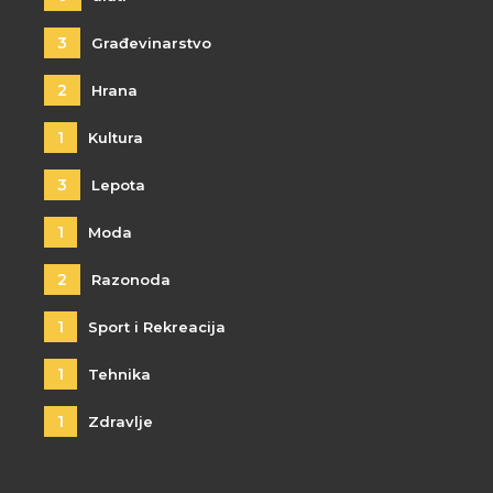
3
Građevinarstvo
2
Hrana
1
Kultura
3
Lepota
1
Moda
2
Razonoda
1
Sport i Rekreacija
1
Tehnika
1
Zdravlje