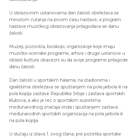
U obrazovnim ustanovama dan žalosti obeležava se
minutom ćutanja na prvom času nastave, a program
nastave muzičkog obrazovanja prilagođava se danu
žalosti.
Muzeji, pozorišta, bioskopi, organizacije koje imaju
muzičko-scenske programe, arhive i druge ustanove u
oblasti kulture obavezni su da svoje programe prilagode
danu žalosti.
Dan žalosti u sportskim halama, na stadionima i
igralištima obeležava se spuštanjem na pola jarbola ili na
pola koplja zastave Republike Srbije i zastava sportskih
klubova, a ako je reč o sportskim susretima
međunarodnog značaja onda i spuštanjem zastava
međunarodnih sportskih organizacija na pola jarbola ili
na pola koplja.
U slučaju iz stava 1. ovog člana, pre početka sportske