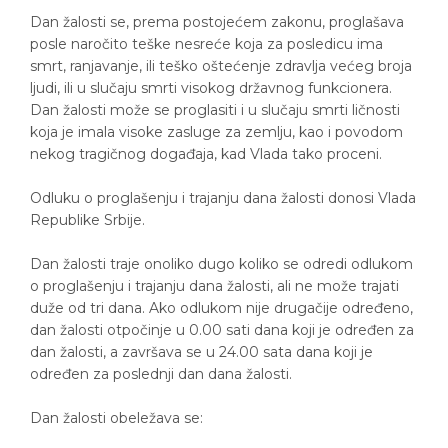
Dan žalosti se, prema postojećem zakonu, proglašava
posle naročito teške nesreće koja za posledicu ima
smrt, ranjavanje, ili teško oštećenje zdravlja većeg broja
ljudi, ili u slučaju smrti visokog državnog funkcionera.
Dan žalosti može se proglasiti i u slučaju smrti ličnosti
koja je imala visoke zasluge za zemlju, kao i povodom
nekog tragičnog događaja, kad Vlada tako proceni.
Odluku o proglašenju i trajanju dana žalosti donosi Vlada
Republike Srbije.
Dan žalosti traje onoliko dugo koliko se odredi odlukom
o proglašenju i trajanju dana žalosti, ali ne može trajati
duže od tri dana. Ako odlukom nije drugačije određeno,
dan žalosti otpočinje u 0.00 sati dana koji je određen za
dan žalosti, a završava se u 24.00 sata dana koji je
određen za poslednji dan dana žalosti.
Dan žalosti obeležava se: