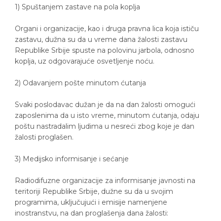
1) Spuštanjem zastave na pola koplja
Organi i organizacije, kao i druga pravna lica koja ističu
zastavu, dužna su da u vreme dana žalosti zastavu
Republike Srbije spuste na polovinu jarbola, odnosno
koplja, uz odgovarajuće osvetljenje noću.
2) Odavanjem pošte minutom ćutanja
Svaki poslodavac dužan je da na dan žalosti omogući
zaposlenima da u isto vreme, minutom ćutanja, odaju
poštu nastradalim ljudima u nesreći zbog koje je dan
žalosti proglašen.
3) Medijsko informisanje i sećanje
Radiodifuzne organizacije za informisanje javnosti na
teritoriji Republike Srbije, dužne su da u svojim
programima, uključujući i emisije namenjene
inostranstvu, na dan proglašenja dana žalosti: