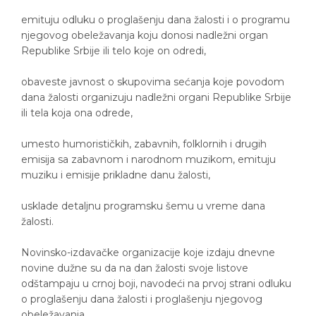
emituju odluku o proglašenju dana žalosti i o programu
njegovog obeležavanja koju donosi nadležni organ
Republike Srbije ili telo koje on odredi,
obaveste javnost o skupovima sećanja koje povodom
dana žalosti organizuju nadležni organi Republike Srbije
ili tela koja ona odrede,
umesto humorističkih, zabavnih, folklornih i drugih
emisija sa zabavnom i narodnom muzikom, emituju
muziku i emisije prikladne danu žalosti,
usklade detaljnu programsku šemu u vreme dana
žalosti.
Novinsko-izdavačke organizacije koje izdaju dnevne
novine dužne su da na dan žalosti svoje listove
odštampaju u crnoj boji, navodeći na prvoj strani odluku
o proglašenju dana žalosti i proglašenju njegovog
obeležavanja.