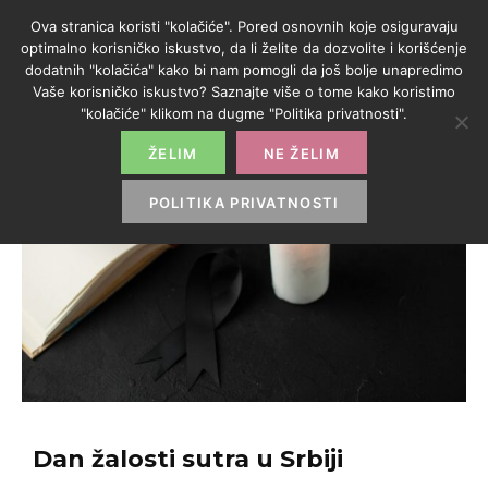
Ova stranica koristi "kolačiće". Pored osnovnih koje osiguravaju
optimalno korisničko iskustvo, da li želite da dozvolite i korišćenje
dodatnih "kolačića" kako bi nam pomogli da još bolje unapredimo
Vaše korisničko iskustvo? Saznajte više o tome kako koristimo
"kolačiće" klikom na dugme "Politika privatnosti".
ŽELIM
NE ŽELIM
POLITIKA PRIVATNOSTI
Dan žalosti sutra u Srbiji