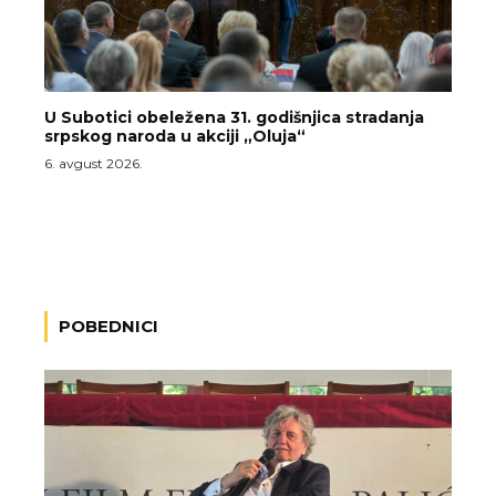
U Subotici obeležena 31. godišnjica stradanja
srpskog naroda u akciji „Oluja“
6. avgust 2026.
POBEDNICI