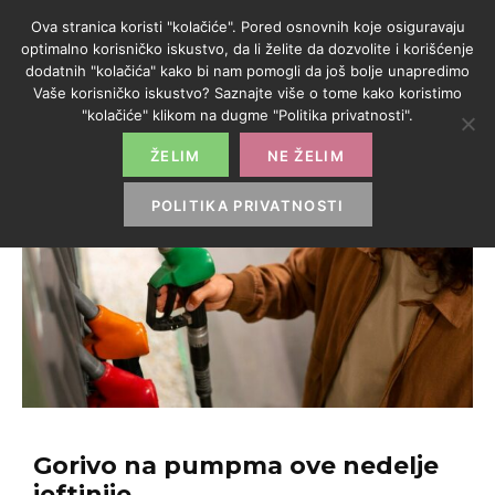
Ova stranica koristi "kolačiće". Pored osnovnih koje osiguravaju
optimalno korisničko iskustvo, da li želite da dozvolite i korišćenje
dodatnih "kolačića" kako bi nam pomogli da još bolje unapredimo
Vaše korisničko iskustvo? Saznajte više o tome kako koristimo
"kolačiće" klikom na dugme "Politika privatnosti".
ŽELIM
NE ŽELIM
POLITIKA PRIVATNOSTI
Gorivo na pumpma ove nedelje
jeftinije