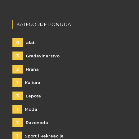
KATEGORIJE PONUDA
0
alati
3
Građevinarstvo
2
Hrana
1
Kultura
3
Lepota
1
Moda
2
Razonoda
1
Sport i Rekreacija