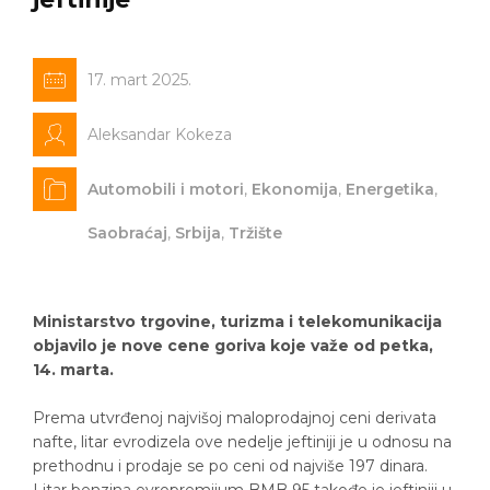
17. mart 2025.
Aleksandar Kokeza
Automobili i motori
,
Ekonomija
,
Energetika
,
Saobraćaj
,
Srbija
,
Tržište
Ministarstvo trgovine, turizma i telekomunikacija
objavilo je nove cene goriva koje važe od petka,
14. marta.
Prema utvrđenoj najvišoj maloprodajnoj ceni derivata
nafte, litar evrodizela ove nedelje jeftiniji je u odnosu na
prethodnu i prodaje se po ceni od najviše 197 dinara.
Litar benzina evropremijum BMB 95 takođe je jeftiniji u