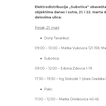
Elektrodistribucija „Subotica“ obaveš
objektima danas i sutra, 21. i 22. marta 
delovima ulica:
Petak, 21. mart
Donji Tavankut:
09:00 – 10:00 – Matka Vukovića 121-159, Mari
Subotica:
09:00 – 12:00 – Edvina Zdovca 1-19.
17:30 – 19:30 – trg Slobode 1 (stara Gradska ku
Palić:
11:00 – 12:00 – Marka Oreškovića 40-45.