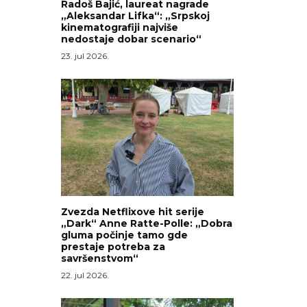
Radoš Bajić, laureat nagrade
„Aleksandar Lifka“: „Srpskoj
kinematografiji najviše
nedostaje dobar scenario“
23. jul 2026.
m
Zvezda Netflixove hit serije
„Dark“ Anne Ratte-Polle: „Dobra
gluma počinje tamo gde
prestaje potreba za
savršenstvom“
22. jul 2026.