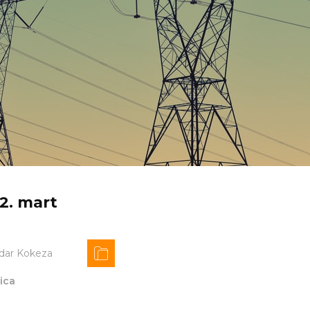
22. mart
dar Kokeza
ica