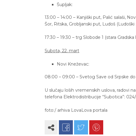
Šupljak:
13:00 – 14:00 – Kanjiški put, Palić salaši, No
Šor, Ritska, Grobljanski put, Ludoš (Ludoški 
17:30 – 19:30 – trg Slobode 1 (stara Gradska ku
Subota, 22. mart
Novi Kneževac:
08:00 – 09:00 – Svetog Save od Srpske do K
U slučaju loših vremenskih uslova, radovi n
telefona Elektrodistribucije “Subotica”: 024
foto:/ arhiva LovaLova portala