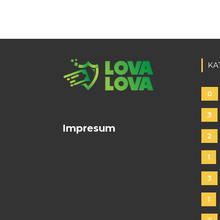
KA
0
3
Impresum
2
1
3
1