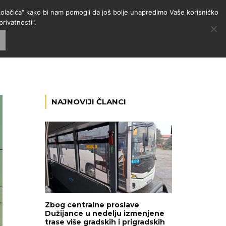
 "kolačića" kako bi nam pomogli da još bolje unapredimo Vaše korisničko
rivatnosti".
GORIJE
VESTI
RADIO
NAJNOVIJI ČLANCI
Zbog centralne proslave
Dužijance u nedelju izmenjene
trase više gradskih i prigradskih