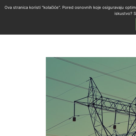
Ova stranica koristi "kolačiće". Pored osnovnih koje osiguravaju optim
iskustvo? S