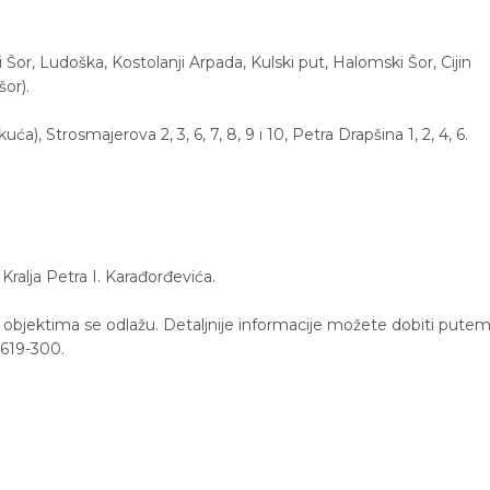
vi Šor, Ludoška, Kostolanji Arpada, Kulski put, Halomski Šor, Cijin
šor).
ća), Strosmajerova 2, 3, 6, 7, 8, 9 i 10, Petra Drapšina 1, 2, 4, 6.
ralja Petra I. Karađorđevića.
a objektima se odlažu. Detaljnije informacije možete dobiti pute
/619-300.