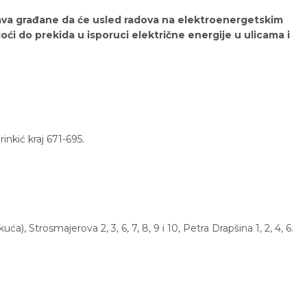
tava građane da će usled radova na elektroenergetskim
doći do prekida u isporuci električne energije u ulicama i
nkić kraj 671-695.
ća), Strosmajerova 2, 3, 6, 7, 8, 9 i 10, Petra Drapšina 1, 2, 4, 6.