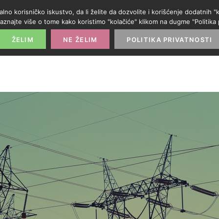
alno korisničko iskustvo, da li želite da dozvolite i korišćenje dodatnih
aznajte više o tome kako koristimo "kolačiće" klikom na dugme "Politika p
POČETNA
PROMO IZLOG
PARTNERI
KATE
ŽELIM
NE ŽELIM
POLITIKA PRIVATNOSTI