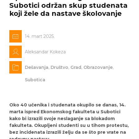
Subotici održan skup studenata
koji žele da nastave školovanje
14. mart 2025.
Aleksandar Kokeza
Dešavanja
,
Društvo
,
Grad
,
Obrazovanje
,
Subotica
Oko 40 učenika i studenata okupilo se danas, 14.
marta ispred Ekonomskog fakulteta u Subotici
kako bi izrazili svoje neslaganje sa blokadom
fakulteta. Okupljeni studenti su u tihom protestu,
bez incidenata izrazili želju da se što pre vrate na
redovnu nastavu.