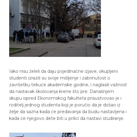
Iako nisu želeli da daju pojedinačne izjave, okupljeni
studenti izrazili su svoje mišljenje i zabrinutost o
završetku tekuće akademske godine, i naglasili važnost
da nastavak školovanja krene što pre. Današnjem
skupu ispred Ekonomskog fakulteta prisustvovao je i
roditelj jednog studenta koji je poručio da je došao iz
želje da sazna kada će predavanja da budu nastavljena i
kada će njegovo dete biti u prilici da nastavi studiranje.