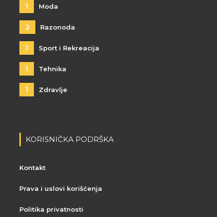
1
Moda
2
Razonoda
1
Sport i Rekreacija
1
Tehnika
1
Zdravlje
KORISNIČKA PODRŠKA
Kontakt
Prava i uslovi korišćenja
Politika privatnosti