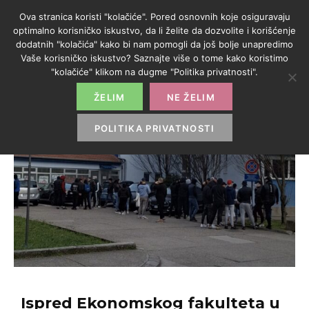
Ova stranica koristi "kolačiće". Pored osnovnih koje osiguravaju
optimalno korisničko iskustvo, da li želite da dozvolite i korišćenje
dodatnih "kolačića" kako bi nam pomogli da još bolje unapredimo
Vaše korisničko iskustvo? Saznajte više o tome kako koristimo
"kolačiće" klikom na dugme "Politika privatnosti".
ŽELIM
NE ŽELIM
POLITIKA PRIVATNOSTI
Ispred Ekonomskog fakulteta u