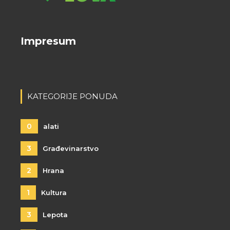
Impresum
KATEGORIJE PONUDA
0
alati
3
Građevinarstvo
2
Hrana
1
Kultura
3
Lepota